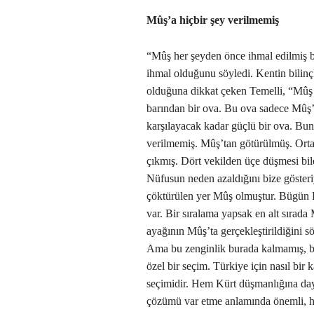
Mûş’a hiçbir şey verilmemiş
“Mûş her şeyden önce ihmal edilmiş bi
ihmal olduğunu söyledi. Kentin bilinçli
olduğuna dikkat çeken Temelli, “Mûş 
barından bir ova. Bu ova sadece Mûş’u
karşılayacak kadar güçlü bir ova. Bu
verilmemiş. Mûş’tan götürülmüş. Ort
çıkmış. Dört vekilden üçe düşmesi bil
Nüfusun neden azaldığını bize gösteriy
çöktürülen yer Mûş olmuştur. Bügün K
var. Bir sıralama yapsak en alt sırada
ayağının Mûş’ta gerçekleştirildiğini s
Ama bu zenginlik burada kalmamış, b
özel bir seçim. Türkiye için nasıl bir 
seçimidir. Hem Kürt düşmanlığına day
çözümü var etme anlamında önemli, h