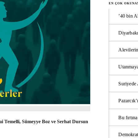
EN ÇOK OKUNA
’40 bin A
Diyarbakı
Alevilerin
Utanmaya
Suriyede 
Pazarcık’
Bu fırtı
zai Temelli, Sümeyye Boz ve Serhat Dursun
Demokrat