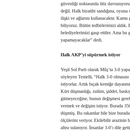
güvenliği noktasında titiz davranıyoru
değil. Halk bizatihi sandığına, oyuna 
ilişki ve ağlarını kullanacaktır. Kamu 
biliyoruz. Bütün tedbirlerimizi aldık.
belediyelerimizi gasp ettiler. Ama bu 
yapamayacaklar” dedi.
Halk AKP’yi süpürmek istiyor
Yeşil Sol Parti olarak Mûş’ta 3-0 yapa
söyleyen Temelli, “Halk 3-0 olmasını
istiyorlar. Artık bıçak kemiğe dayan
Kürt düşmanlığı, zulüm, şiddet, baskı
gitmeyeceğine, bunun değişmesi gerek
vermek ve değişim istiyor. Burada 35
düşmüş. Bu rakamlar bile bize burada
ölçülerini veriyor. Ekilebilir arazin
altısı sulanıyor. İnsanlar 3-0’ı dile ge