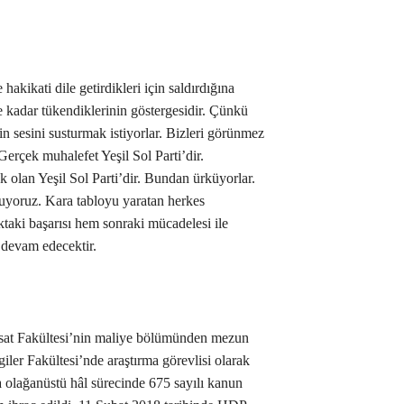
 hakikati dile getirdikleri için saldırdığına
e kadar tükendiklerinin göstergesidir. Çünkü
n sesini susturmak istiyorlar. Bizleri görünmez
erçek muhalefet Yeşil Sol Parti’dir.
k olan Yeşil Sol Parti’dir. Bundan ürküyorlar.
yoruz. Kara tabloyu yaratan herkes
ıktaki başarısı hem sonraki mücadelesi ile
 devam edecektir.
tisat Fakültesi’nin maliye bölümünden mezun
giler Fakültesi’nde araştırma görevlisi olarak
 olağanüstü hâl sürecinde 675 sayılı kanun