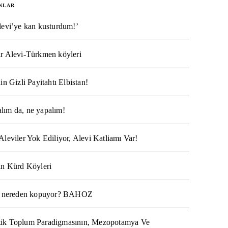
NLAR
levi’ye kan kusturdum!’
r Alevi-Türkmen köyleri
in Gizli Payitahtı Elbistan!
lım da, ne yapalım!
Aleviler Yok Ediliyor, Alevi Katliamı Var!
ın Kürd Köyleri
na nereden kopuyor? BAHOZ
ik Toplum Paradigmasının, Mezopotamya Ve