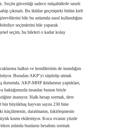
z. Seçim güvenliği sadece müşahitlerle sınırlı
sahip çıkmalı. Bu iktidar geçmişteki bütün kirli
görevlilerini bile bu anlamda nasıl kullandığını
 Belediye seçimlerini hile yaparak
genel seçim, bu hileleri o kadar kolay
caklarına halkın ve kendilerinin de inandığını
 istiyor. Buradan AKP’yi süpürüp atmak
mış durumda. AKP-MHP iktidarının yaptıkları,
ya baktığımızda insanlar bunun böyle
tiğine inanıyor. Halk hesap sormak, ders
0 bin büyükbaş hayvan sayısı 230 bine
ki küçülmenin, daralmanın, fakirleşmenin
in büyük kısmı ekilemiyor. Koca ovanın yüzde
tirirken aslında bunların hesabını sormak