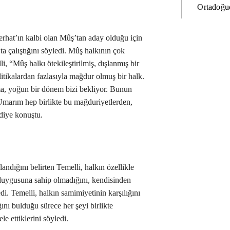
Ortadoğud
Serhat’ın kalbi olan Mûş’tan aday olduğu için
a çalıştığını söyledi. Mûş halkının çok
, “Mûş halkı ötekileştirilmiş, dışlanmış bir
litikalardan fazlasıyla mağdur olmuş bir halk.
ma, yoğun bir dönem bizi bekliyor. Bunun
Umarım hep birlikte bu mağduriyetlerden,
diye konuştu.
andığını belirten Temelli, halkın özellikle
duygusuna sahip olmadığını, kendisinden
di. Temelli, halkın samimiyetinin karşılığını
ını bulduğu sürece her şeyi birlikte
le ettiklerini söyledi.