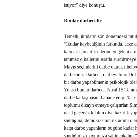
istiyor” diye konuştu.
Bunlar darbecidir
Temelli, iktidarın son dönemdeki tutu
“İktidar kaybettiğinin farkında, acze dü
kalmak için artık ellerinden geleni a
tanımaz o hallerini ısrarla sürdürmey
Mayıs seçimlerini darbe olarak niteli
darbecidir. Darbeci, darbeyi bilir. Do
bir darbe yapabilmenin psikolojik ola
Yoksa bunlar darbeci. Nasıl 15 Temmuz
darbe kalkışmasını bahane edip 20 
toplumu dizayn etmeye çalıştırlar. Şi
nasıl geçersiz kılalım diye hazırlık y
sandığına, demokrasinin ilk adımı ola
karşı darbe yapanların bugüne kadar he
sandığımıza, oyumuza sahip çıkalım.