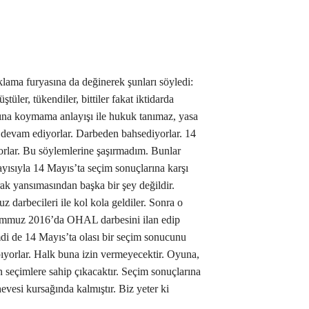
klama furyasına da değinerek şunları söyledi:
ştüler, tükendiler, bittiler fakat iktidarda
rdına koymama anlayışı ile hukuk tanımaz, yasa
e devam ediyorlar. Darbeden bahsediyorlar. 14
yorlar. Bu söylemlerine şaşırmadım. Bunlar
layısıyla 14 Mayıs’ta seçim sonuçlarına karşı
rak yansımasından başka bir şey değildir.
 darbecileri ile kol kola geldiler. Sonra o
Temmuz 2016’da OHAL darbesini ilan edip
mdi de 14 Mayıs’ta olası bir seçim sonucunu
apıyorlar. Halk buna izin vermeyecektir. Oyuna,
n seçimlere sahip çıkacaktır. Seçim sonuçlarına
vesi kursağında kalmıştır. Biz yeter ki
”