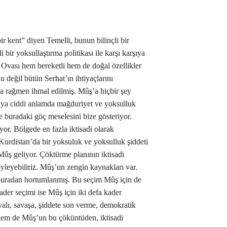
r kent” diyen Temelli, bunun bilinçli bir
 bir yoksullaştırma politikası ile karşı karşıya
Ovası hem bereketli hem de doğal özellikler
 değil bütün Serhat’ın ihtiyaçlarını
na rağmen ihmal edilmiş. Mûş’a hiçbir şey
aya ciddi anlamda mağduriyet ve yoksulluk
e buradaki göç meselesini bize gösteriyor.
or. Bölgede en fazla iktisadi olarak
urdistan’da bir yoksuluk ve yoksulluk şiddeti
 Mûş geliyor. Çöktürme planının iktisadi
öyleyebiliriz. Mûş’un zengin kaynakları var.
uradan hortumlanmış. Bu seçim Mûş için de
kader seçimi ise Mûş için iki defa kader
alı, savaşa, şiddete son verme, demokratik
em de Mûş’un bu çöküntüden, iktisadi