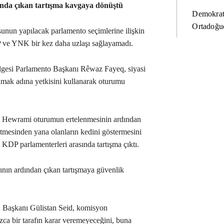
nda çıkan tartışma kavgaya dönüştü
Demokrat
Ortadoğud
unun yapılacak parlamento seçimlerine ilişkin
ve YNK bir kez daha uzlaşı sağlayamadı.
lgesi Parlamento Başkanı Rêwaz Fayeq, siyasi
orumak adına yetkisini kullanarak oturumu
 Hewrami oturumun ertelenmesinin ardından
mesinden yana olanların kedini göstermesini
KDP parlamenterleri arasında tartışma çıktı.
sının ardından çıkan tartışmaya güvenlik
 Başkanı Gülistan Seid, komisyon
ızca bir tarafın karar veremeyeceğini, buna