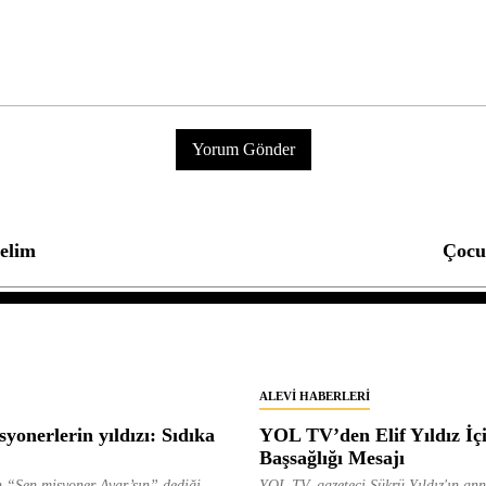
elim
Çocuğ
ALEVI HABERLERI
yonerlerin yıldızı: Sıdıka
YOL TV’den Elif Yıldız İç
Başsağlığı Mesajı
 “Sen misyoner Avar’sın” dediği
YOL TV, gazeteci Şükrü Yıldız'ın ann