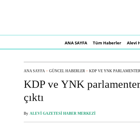
ANA SAYFA
Tüm Haberler
Alevi 
ANA SAYFA
GÜNCEL HABERLER
KDP VE YNK PARLAMENTERL
KDP ve YNK parlamenterl
çıktı
By
ALEVI GAZETESI HABER MERKEZI