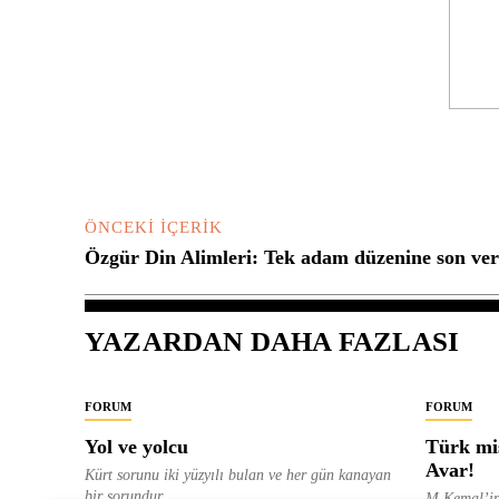
Yorum:
ÖNCEKI İÇERIK
Özgür Din Alimleri: Tek adam düzenine son ver
YAZARDAN DAHA FAZLASI
FORUM
FORUM
Yol ve yolcu
Türk mis
Avar!
Kürt sorunu iki yüzyılı bulan ve her gün kanayan
bir sorundur....
M.Kemal’in