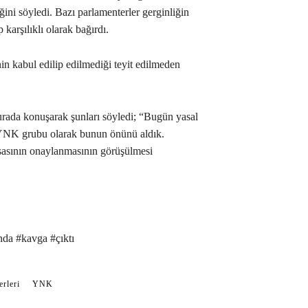
iğini söyledi. Bazı parlamenterler gerginliğin
 karşılıklı olarak bağırdı.
 kabul edilip edilmediği teyit edilmeden
ada konuşarak şunları söyledi; “Bugün yasal
. YNK grubu olarak bunun önünü aldık.
sasının onaylanmasının görüşülmesi
da #kavga #çıktı
erleri
YNK