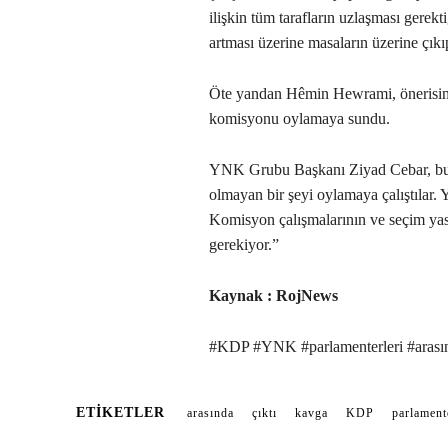
ilişkin tüm tarafların uzlaşması gerekt
artması üzerine masaların üzerine çıkıp
Öte yandan Hêmin Hewrami, önerisinin
komisyonu oylamaya sundu.
YNK Grubu Başkanı Ziyad Cebar, bur
olmayan bir şeyi oylamaya çalıştılar
Komisyon çalışmalarının ve seçim ya
gerekiyor.”
Kaynak : RojNews
#KDP #YNK #parlamenterleri #arasın
ETIKETLER
arasında
çıktı
kavga
KDP
parlament