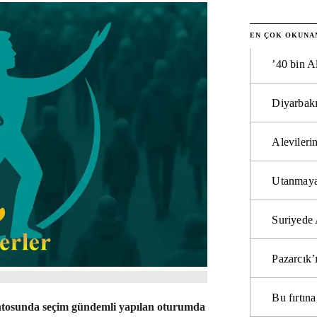
EN ÇOK OKUNA
’40 bin A
Diyarbakı
Alevilerin
Utanmaya
Suriyede 
Pazarcık’
Bu fırtı
ntosunda seçim gündemli yapılan oturumda