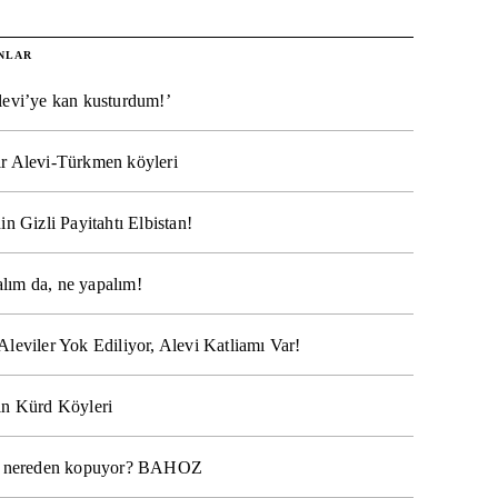
NLAR
levi’ye kan kusturdum!’
r Alevi-Türkmen köyleri
in Gizli Payitahtı Elbistan!
lım da, ne yapalım!
Aleviler Yok Ediliyor, Alevi Katliamı Var!
ın Kürd Köyleri
na nereden kopuyor? BAHOZ