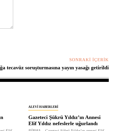
SONRAKI İÇERIK
a tecavüz soruşturmasına yayın yasağı getirildi
ALEVI HABERLERI
in
Gazeteci Şükrü Yıldız’ın Annesi
Elif Yıldız nefeslerle uğurlandı
esi Elif
PİRHA – Gazeteci Şükrü Yıldız’ın annesi Elif