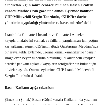
alındıktan 5 gün sonra cenazesi bulunan Hasan Ocak’ın
kardeşi Maside Ocak gözaltına alındı. Eylemde konuşan
CHP Milletvekili Sezgin Tanrıkulu, ‘KHK’ler darbe
yönetimin uyguladığı yöntemler ve kavramlardır’ dedi
İstanbul’da Cumartesi İnsanları ve Cumartesi Anneleri,
kayıpların akıbetini sormak ve faillerin yargılanması için yoğun
kar yağışına rağmen 615’inci haftada Galatasaray Meydanı’nda
bir araya geldi. Eylemde, üzerine kımızı karanfiller ile “barışı”
simgeleyen beyaz tülbendin bırakıldığı, “Failler belli kayıplar
nerede” pankartı açılarak kayıpların fotoğraflarının bulunduğu
dövizler taşındı. Oturma eylemine, CHP İstanbul Milletvekili
Sezgin Tanrıkulu da katıldı.
Basan Katliamı açığa çıkarılsın
Şirnex’in (Şırnak) Basan (Güçlükonak) Katliamı’nda yaşamını