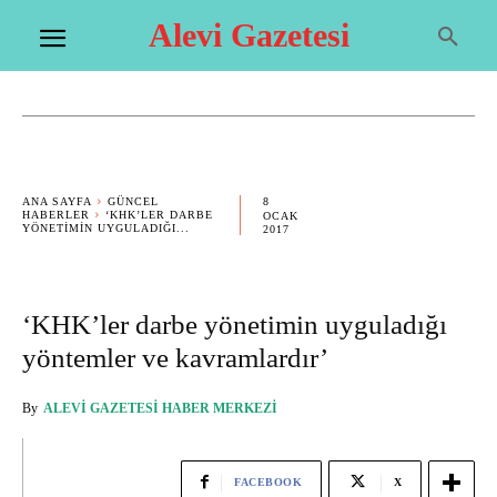
Alevi Gazetesi
8
ANA SAYFA
GÜNCEL
HABERLER
‘KHK’LER DARBE
OCAK
YÖNETIMIN UYGULADIĞI...
2017
‘KHK’ler darbe yönetimin uyguladığı
yöntemler ve kavramlardır’
By
ALEVI GAZETESI HABER MERKEZI
FACEBOOK
X