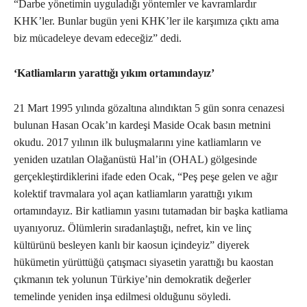
“Darbe yönetimin uyguladığı yöntemler ve kavramlardır
KHK’ler. Bunlar bugün yeni KHK’ler ile karşımıza çıktı ama
biz mücadeleye devam edeceğiz” dedi.
‘Katliamların yarattığı yıkım ortamındayız’
21 Mart 1995 yılında gözaltına alındıktan 5 gün sonra cenazesi
bulunan Hasan Ocak’ın kardeşi Maside Ocak basın metnini
okudu. 2017 yılının ilk buluşmalarını yine katliamların ve
yeniden uzatılan Olağanüstü Hal’in (OHAL) gölgesinde
gerçekleştirdiklerini ifade eden Ocak, “Peş peşe gelen ve ağır
kolektif travmalara yol açan katliamların yarattığı yıkım
ortamındayız. Bir katliamın yasını tutamadan bir başka katliama
uyanıyoruz. Ölümlerin sıradanlaştığı, nefret, kin ve linç
kültürünü besleyen kanlı bir kaosun içindeyiz” diyerek
hükümetin yürüttüğü çatışmacı siyasetin yarattığı bu kaostan
çıkmanın tek yolunun Türkiye’nin demokratik değerler
temelinde yeniden inşa edilmesi olduğunu söyledi.