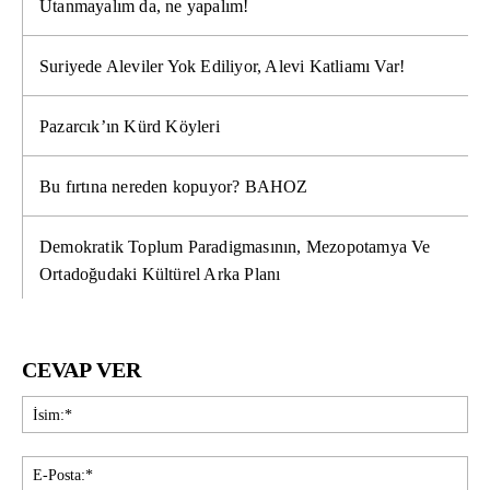
Utanmayalım da, ne yapalım!
Suriyede Aleviler Yok Ediliyor, Alevi Katliamı Var!
Pazarcık’ın Kürd Köyleri
Bu fırtına nereden kopuyor? BAHOZ
Demokratik Toplum Paradigmasının, Mezopotamya Ve
Ortadoğudaki Kültürel Arka Planı
CEVAP VER
İsi
E-
Pos