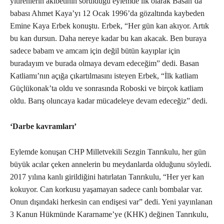
yitirenlerin akıbetinin sorulduğu eylemde ilk olarak Basan’da
babası Ahmet Kaya’yı 12 Ocak 1996’da gözaltında kaybeden
Emine Kaya Erbek konuştu. Erbek, “Her gün kan akıyor. Artık
bu kan dursun. Daha nereye kadar bu kan akacak. Ben buraya
sadece babam ve amcam için değil bütün kayıplar için
buradayım ve burada olmaya devam edeceğim” dedi. Basan
Katliamı’nın açığa çıkartılmasını isteyen Erbek, “İlk katliam
Güçlükonak’ta oldu ve sonrasında Roboski ve birçok katliam
oldu. Barış oluncaya kadar mücadeleye devam edeceğiz” dedi.
‘Darbe kavramları’
Eylemde konuşan CHP Milletvekili Sezgin Tanrıkulu, her gün
büyük acılar çeken annelerin bu meydanlarda olduğunu söyledi.
2017 yılına kanlı girildiğini hatırlatan Tanrıkulu, “Her yer kan
kokuyor. Can korkusu yaşamayan sadece canlı bombalar var.
Onun dışındaki herkesin can endişesi var” dedi. Yeni yayınlanan
3 Kanun Hükmünde Kararname’ye (KHK) değinen Tanrıkulu,