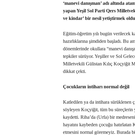
‘manevi danışman’ adı altında atam
yapan Yeşil Sol Parti Qers Milletvek
ve kindar’ bir nesil yetiştirmek old
Eğitim-öğretim yılı bugün verilecek k
hazırlıklarına şimdiden başladı. Bu a
dönemlerinde okullara “manevi danışm
tepkiler sürüyor. Yeşiller ve Sol Gelec
Milletvekili Gülistan Kılıç Koçyiğit M
dikkat çekti.
Çocukların intiharı normal değil
Katledilen ya da intihara sürüklenen 
söyleyen Koçyiğit, tüm bu süreçlerin y
kaydetti. Riha’da (Urfa) bir medreseni
hayatını kaybeden çocuğu hatırlatan K
etmesini normal göremeyiz. Burada bi