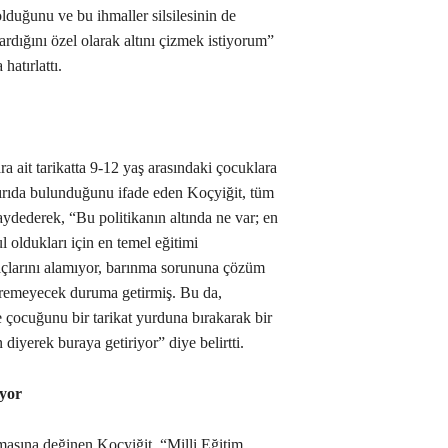
 olduğunu ve bu ihmaller silsilesinin de
dığını özel olarak altını çizmek istiyorum”
hatırlattı.
ra ait tarikatta 9-12 yaş arasındaki çocuklara
ırıda bulunduğunu ifade eden Koçyiğit, tüm
aydederek, “Bu politikanın altında ne var; en
l oldukları için en temel eğitimi
iyaçlarını alamıyor, barınma sorununa çözüm
eremeyecek duruma getirmiş. Bu da,
 çocuğunu bir tarikat yurduna bırakarak bir
 diyerek buraya getiriyor” diye belirtti.
iyor
masına değinen Koçyiğit, “Milli Eğitim