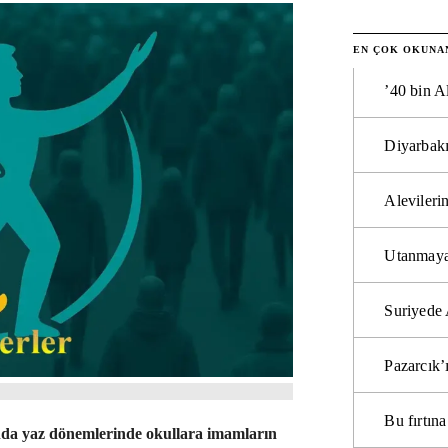
EN ÇOK OKUNA
’40 bin A
Diyarbakı
Alevilerin
Utanmaya
Suriyede 
Pazarcık’
Bu fırtı
da yaz dönemlerinde okullara imamların