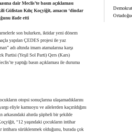
asına dair Meclis’te basın açıklaması
Demokrat
ili Gülistan Kılıç Koçyiğit, amacın ‘dindar
Ortadoğud
uğunu ifade etti
arnelerle son bulurken, iktidar yeni dönem
maçla yapılan ÇEDES projesi ile yaz
an” adı altında imam atamalarına karşı
ek Partisi (Yeşil Sol Parti) Qers (Kars)
eclis’te yaptığı basın açıklaması ile duruma
çocukların otopsi sonuçlarına ulaşamadıklarını
argı eliyle kamuoyu ve ailelerden kaçırıldığını
n arkasındaki ahırda şüpheli bir şekilde
oçyiğit, “12 yaşındaki çocukların intihar
r intihara sürüklenmek olduğunu, burada çok