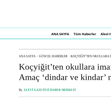
ANA SAYFA
Tüm Haberler
Alevi 
ANA SAYFA
GÜNCEL HABERLER
KOÇYIĞIT’TEN OKULLARA 
Koçyiğit’ten okullara im
Amaç ‘dindar ve kindar’ n
By
ALEVI GAZETESI HABER MERKEZI