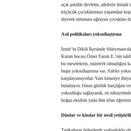
açık şekilde devletin, ailelerin ihmali
küçücük çocuklarımızı yaşamdan kopar
diyerek istismara uğrayan çocukları da 
Asıl politikaları yoksullaştırma
İzmir’in Dikili İlçesinde Süleymancıla
Kuran hocası Ömer Faruk E.’nin sald
bu meselelerin, münferit olmadığını k
başta yoksullaştırma var. Aileler yoksu
karşılayamıyorlar. Yani kırtasiye iht
bulamıyor. Onun günlük harçlığını v
yoksulluğu sağlayarak, en nihayetinde
boğaz eksilsin yada ilim irfan öğrensin
Dindar ve kindar bir nesil yetiştiril
Tarikatların bölgelerde yoğunluklu ol