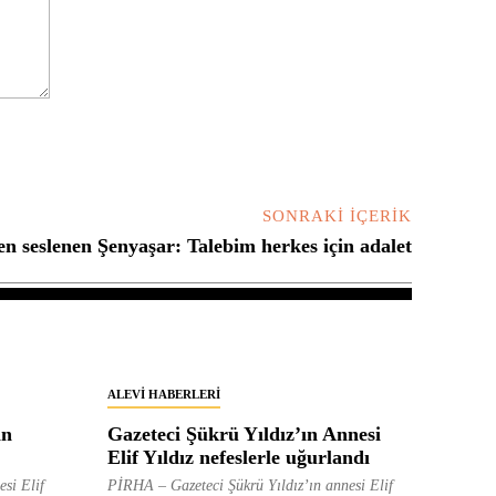
SONRAKI İÇERIK
n seslenen Şenyaşar: Talebim herkes için adalet
ALEVI HABERLERI
in
Gazeteci Şükrü Yıldız’ın Annesi
Elif Yıldız nefeslerle uğurlandı
esi Elif
PİRHA – Gazeteci Şükrü Yıldız’ın annesi Elif