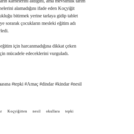
ların karnelerini aldığını, ama mevsimlik tarım
arnelerini alamadığını ifade eden Koçyiğit
ukluğu bitirmek yerine tarlaya gidip tablet
iye sorarak çocukların mesleki eğitim adı
ledi.
 eğitim için harcanmadığına dikkat çeken
için mücadele edeceklerini vurguladı.
asına #tepki #Amaç #dindar #kindar #nesil
ar
Koçyiğitten
nesil
okullara
tepki