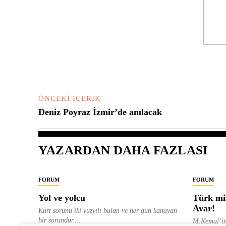
Yorum:
ÖNCEKI İÇERIK
Deniz Poyraz İzmir’de anılacak
YAZARDAN DAHA FAZLASI
FORUM
FORUM
Yol ve yolcu
Türk mis
Avar!
Kürt sorunu iki yüzyılı bulan ve her gün kanayan
bir sorundur....
M.Kemal’in