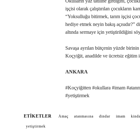
Okulların yaz tatiline girdiğini, çocuk
işçisi olarak çalıştırılan çocukların k
“Yoksulluğu bitirmek, tarım işçisi çoc
hediye etmek neyin bakış açısıdır?” d
altında sermaye için yetiştirildiğini söy
Savaşa ayrılan bütçenin yüzde birinin
Koçyiğit, anadilde ve ücretsiz eğitim 
ANKARA
#Koçyiğitten #okullara #imam #atanm
#yetiştirmek
ETIKETLER
Amaç
atanmasına
dindar
imam
kind
yetiştirmek