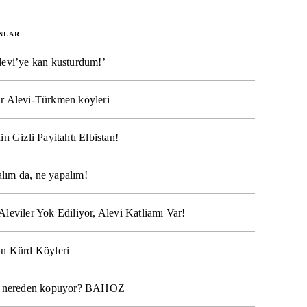
NLAR
levi’ye kan kusturdum!’
r Alevi-Türkmen köyleri
in Gizli Payitahtı Elbistan!
lım da, ne yapalım!
Aleviler Yok Ediliyor, Alevi Katliamı Var!
ın Kürd Köyleri
na nereden kopuyor? BAHOZ