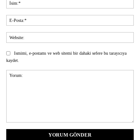
İsi
E-
Pos
Web
Ismimi, e-postamı ve web sitemi bir dahaki sefere bu tarayıcıya
kaydet.
Yorum: