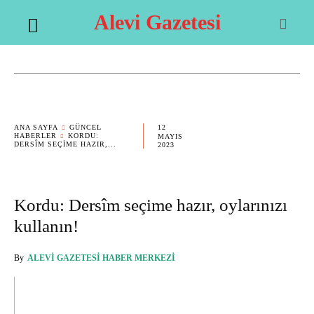
Alevi Gazetesi
12
ANA SAYFA
GÜNCEL
HABERLER
KORDU:
MAYIS
DERSÎM SEÇIME HAZIR,...
2023
Kordu: Dersîm seçime hazır, oylarınızı
kullanın!
By
ALEVI GAZETESI HABER MERKEZI
OK
X
PINTEREST
WHATSAPP