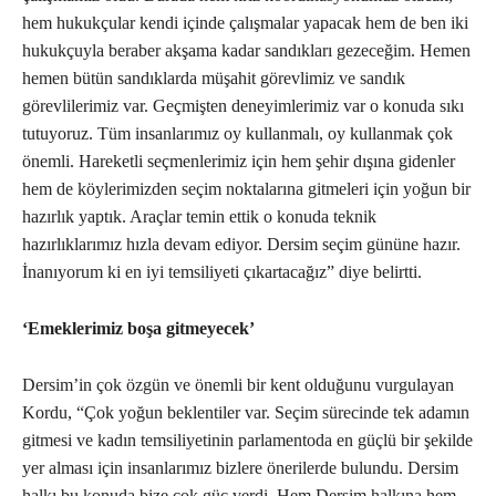
hem hukukçular kendi içinde çalışmalar yapacak hem de ben iki
hukukçuyla beraber akşama kadar sandıkları gezeceğim. Hemen
hemen bütün sandıklarda müşahit görevlimiz ve sandık
görevlilerimiz var. Geçmişten deneyimlerimiz var o konuda sıkı
tutuyoruz. Tüm insanlarımız oy kullanmalı, oy kullanmak çok
önemli. Hareketli seçmenlerimiz için hem şehir dışına gidenler
hem de köylerimizden seçim noktalarına gitmeleri için yoğun bir
hazırlık yaptık. Araçlar temin ettik o konuda teknik
hazırlıklarımız hızla devam ediyor. Dersim seçim gününe hazır.
İnanıyorum ki en iyi temsiliyeti çıkartacağız” diye belirtti.
‘Emeklerimiz boşa gitmeyecek’
Dersim’in çok özgün ve önemli bir kent olduğunu vurgulayan
Kordu, “Çok yoğun beklentiler var. Seçim sürecinde tek adamın
gitmesi ve kadın temsiliyetinin parlamentoda en güçlü bir şekilde
yer alması için insanlarımız bizlere önerilerde bulundu. Dersim
halkı bu konuda bize çok güç verdi. Hem Dersim halkına hem