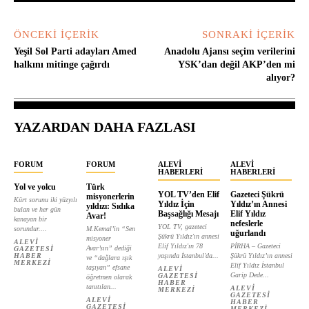
ÖNCEKI İÇERIK
SONRAKI İÇERIK
Yeşil Sol Parti adayları Amed
Anadolu Ajansı seçim verilerini
halkını mitinge çağırdı
YSK’dan değil AKP’den mi
alıyor?
YAZARDAN DAHA FAZLASI
FORUM
FORUM
ALEVI
ALEVI
HABERLERI
HABERLERI
Yol ve yolcu
Türk
YOL TV’den Elif
Gazeteci Şükrü
misyonerlerin
Kürt sorunu iki yüzyılı
Yıldız İçin
Yıldız’ın Annesi
yıldızı: Sıdıka
bulan ve her gün
Başsağlığı Mesajı
Elif Yıldız
Avar!
kanayan bir
nefeslerle
YOL TV, gazeteci
sorundur....
M.Kemal’in “Sen
uğurlandı
Şükrü Yıldız'ın annesi
misyoner
ALEVI
Elif Yıldız'ın 78
PİRHA – Gazeteci
Avar’sın” dediği
GAZETESI
HABER
yaşında İstanbul'da...
Şükrü Yıldız’ın annesi
ve “dağlara ışık
MERKEZI
Elif Yıldız İstanbul
taşıyan” efsane
ALEVI
Garip Dede...
GAZETESI
öğretmen olarak
HABER
tanıtılan...
ALEVI
MERKEZI
GAZETESI
ALEVI
HABER
GAZETESI
MERKEZI