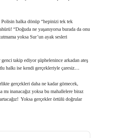
Polisin halka dönüp “hepinizi tek tek
ezahürü! “Doğuda ne yaşanıyorsa burada da onu
kutmama yoksa Sur’un ayak sesleri
er genci takip ediyor şüphelenince arkadan ateş
tlu halkı ise kendi gerçekleriyle çaresiz…
irlikte gerçekleri daha ne kadar gömecek,
yışa mı inanacağız yoksa bu mahallelere biraz
kartacağız! Yoksa gerçekler örtülü doğrular