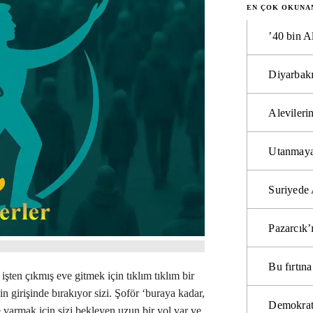
EN ÇOK OKUNA
’40 bin A
Diyarbakı
Alevilerin
Utanmaya
Suriyede 
Pazarcık’
Bu fırtı
ten çıkmış eve gitmek için tıklım tıklım bir
n girişinde bırakıyor sizi. Şoför ‘buraya kadar,
Demokrat
varmak için sizi bekleyen uzun bir yol var ve