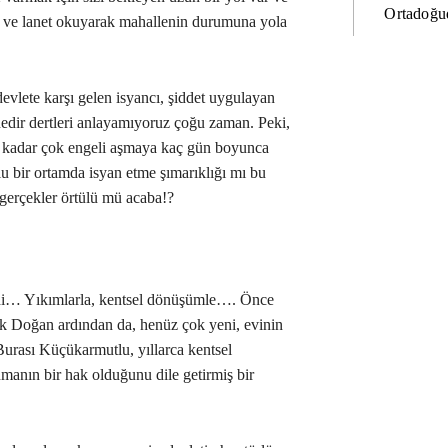
Ortadoğud
k ve lanet okuyarak mahallenin durumuna yola
devlete karşı gelen isyancı, şiddet uygulayan
nedir dertleri anlayamıyoruz çoğu zaman. Peki,
ki kadar çok engeli aşmaya kaç gün boyunca
rlu bir ortamda isyan etme şımarıklığı mı bu
gerçekler örtülü mü acaba!?
di… Yıkımlarla, kentsel dönüşümle…. Önce
ek Doğan ardından da, henüz çok yeni, evinin
rası Küçükarmutlu, yıllarca kentsel
manın bir hak olduğunu dile getirmiş bir