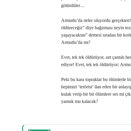
götürdüler…
Armutlu’da neler oluyordu gerçekten! 
öldüreceğiz” diye bağırması neyin t
yaşayacaksın” demesi sıradan bir kor
Armutlu’da mı?
Evet, tek tek öldürüyor, sırt çantalı h
ediyor! Evet, tek tek öldürüyor; Armu
Peki bu kara topraklar bu ölümlerle b
hepimizi ‘terörist’ ilan eden bir anla
kulak verip bir bir ölümlere ses mi çı
yamuk mu kalacak?