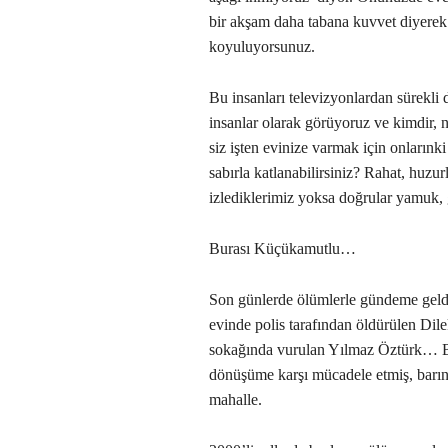
bir akşam daha tabana kuvvet diyere
koyuluyorsunuz.
Bu insanları televizyonlardan sürekli 
insanlar olarak görüyoruz ve kimdir, 
siz işten evinize varmak için onların
sabırla katlanabilirsiniz? Rahat, huzu
izlediklerimiz yoksa doğrular yamuk, 
Burası Küçükamutlu…
Son günlerde ölümlerle gündeme gel
evinde polis tarafından öldürülen Dil
sokağında vurulan Yılmaz Öztürk… Bu
dönüşüme karşı mücadele etmiş, barın
mahalle.