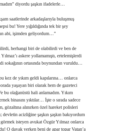
amadım” diyordu şaşkın ifadelerle…
kşam saatlerinde arkadaşlarıyla buluşmuş
epsi bu! Yere yığıldığında tek bir şey
rdun abi, işimden geliyordum…”
rdi, herhangi biri de olabilirdi ve ben de
 Yılmaz’ı askere yollamamıştı, ertelemişlerdi
di sokağının ortasında boynundan vuruldu…
bu kez de yıkım geldi kapılarına… onlarca
ada yaşayan biri olarak hem de gazeteci
 Ve bu olağanüstü hali anlamadım. Yıkım
ernek binasını yıktılar… İşte o sırada sadece
m, gözaltına alınırken özel hareket polisleri
u; devletin acizliğine şaşkın şaşkın bakıyordum
 görmek isteyen avukat Özgür Yılmaz onlarca
ordu! O dayak yerken beni de apar topar Vatan’a