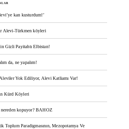
NLAR
levi’ye kan kusturdum!’
r Alevi-Türkmen köyleri
in Gizli Payitahtı Elbistan!
lım da, ne yapalım!
Aleviler Yok Ediliyor, Alevi Katliamı Var!
ın Kürd Köyleri
na nereden kopuyor? BAHOZ
ik Toplum Paradigmasının, Mezopotamya Ve