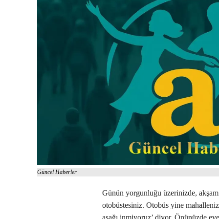
Güncel Haberler
Günün yorgunluğu üzerinizde, akşam iş
otobüstesiniz. Otobüs yine mahallenizi
aşağı inmiyoruz’ diyor. Önünüzde eve 