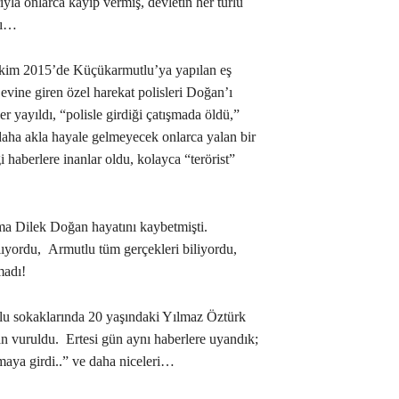
ıyla onlarca kayıp vermiş, devletin her türlü
sı…
Ekim 2015’de Küçükarmutlu’ya yapılan eş
vine giren özel harekat polisleri Doğan’ı
 yayıldı, “polisle girdiği çatışmada öldü,”
daha akla hayale gelmeyecek onlarca yalan bir
i haberlere inanlar oldu, kolayca “terörist”
ama Dilek Doğan hayatını kaybetmişti.
ıyordu, Armutlu tüm gerçekleri biliyordu,
madı!
u sokaklarında 20 yaşındaki Yılmaz Öztürk
n vuruldu. Ertesi gün aynı haberlere uyandık;
maya girdi..” ve daha niceleri…