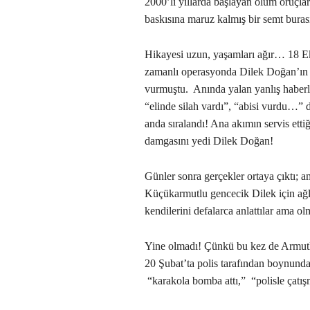
2000’li yıllarda başlayan ölüm oruçlar
baskısına maruz kalmış bir semt bura
Hikayesi uzun, yaşamları ağır… 18 
zamanlı operasyonda Dilek Doğan’ın e
vurmuştu. Anında yalan yanlış haberler
“elinde silah vardı”, “abisi vurdu…” 
anda sıralandı! Ana akımın servis ettiğ
damgasını yedi Dilek Doğan!
Günler sonra gerçekler ortaya çıktı; 
Küçükarmutlu gencecik Dilek için ağl
kendilerini defalarca anlattılar ama ol
Yine olmadı! Çünkü bu kez de Armutl
20 Şubat’ta polis tarafından boynunda
“karakola bomba attı,” “polisle çatış