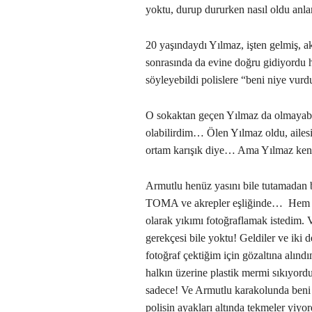
yoktu, durup dururken nasıl oldu anl
20 yaşındaydı Yılmaz, işten gelmiş, a
sonrasında da evine doğru gidiyordu h
söyleyebildi polislere “beni niye vu
O sokaktan geçen Yılmaz da olmayabili
olabilirdim… Ölen Yılmaz oldu, ailesi
ortam karışık diye… Ama Yılmaz ken
Armutlu henüz yasını bile tutamadan 
TOMA ve akrepler eşliğinde… Hem or
olarak yıkımı fotoğraflamak istedim.
gerekçesi bile yoktu! Geldiler ve iki d
fotoğraf çektiğim için gözaltına alındı
halkın üzerine plastik mermi sıkıyord
sadece! Ve Armutlu karakolunda beni
polisin ayakları altında tekmeler yiy