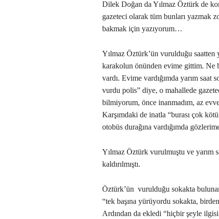
Dilek Doğan da Yılmaz Öztürk de ko
gazeteci olarak tüm bunları yazmak z
bakmak için yazıyorum…
Yılmaz Öztürk’ün vurulduğu saatten y
karakolun önünden evime gittim. Ne bi
vardı. Evime vardığımda yarım saat so
vurdu polis” diye, o mahallede gazete
bilmiyorum, önce inanmadım, az evve
Karşımdaki de inatla “burası çok kö
otobüs durağına vardığımda gözlerim
Yılmaz Öztürk vurulmuştu ve yarım sa
kaldırılmıştı.
Öztürk’ün vurulduğu sokakta bulunan
“tek başına yürüyordu sokakta, birden 
Ardından da ekledi “hiçbir şeyle ilgis