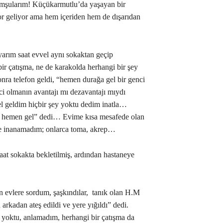
mşularım! Küçükarmutlu’da yaşayan bir
or geliyor ama hem içeriden hem de dışarıdan
arım saat evvel aynı sokaktan geçip
r çatışma, ne de karakolda herhangi bir şey
nra telefon geldi, “hemen durağa gel bir genci
ci olmanın avantajı mı dezavantajı mıydı
l geldim hiçbir şey yoktu dedim inatla…
tü hemen gel” dedi… Evime kısa mesafede olan
e inanamadım; onlarca toma, akrep…
at sokakta bekletilmiş, ardından hastaneye
 evlere sordum, şaşkındılar, tanık olan H.M
arkadan ateş edildi ve yere yığıldı” dedi.
i yoktu, anlamadım, herhangi bir çatışma da