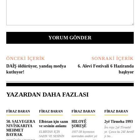
Yorum:
ÖNCEKI İÇERIK
SONRAKI İÇERIK
DAİŞ öldürüyor, yandaş medya
6. Alevi Festivali 6 Haziranda
kutluyor!
başlıyor
YAZARDAN DAHA FAZLASI
FIRAZ BARAN
FIRAZ BARAN
FIRAZ BARAN
FIRAZ BARAN
50. SALVEGERA
Elbistan için sazın
HILOYÊ
2yê Tîrmeha 1993
NIVÎSKARIYA
ve sesinin anlamı
ŞOREŞÊ
Îro roja 2yê Tîrmehê
MEHMET
ELBİSTAN İÇİN
1937-38 kıyımının
ye. Çawa ku 24ê Avrelê
BAYRAK
SAZIN VE SESİNİN
üzerinden ondört yıl
ji bo...