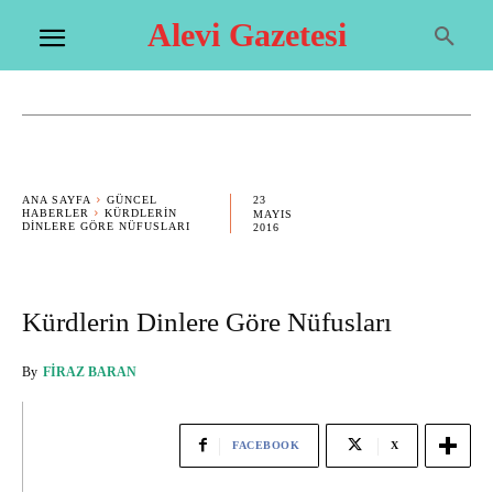
Alevi Gazetesi
23
ANA SAYFA
GÜNCEL
HABERLER
KÜRDLERIN
MAYIS
DINLERE GÖRE NÜFUSLARI
2016
Kürdlerin Dinlere Göre Nüfusları
By
FIRAZ BARAN
FACEBOOK
X