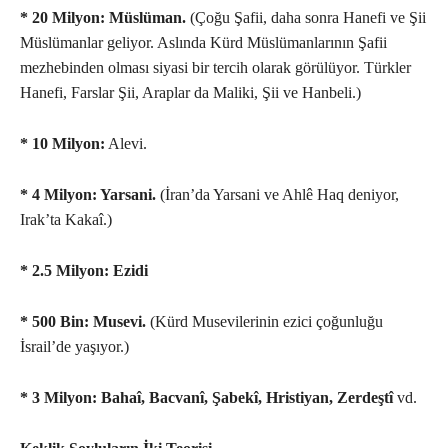
* 20 Milyon: Müslüman.
(Çoğu Şafii, daha sonra Hanefi ve Şii
Müslümanlar geliyor. Aslında Kürd Müslümanlarının Şafii
mezhebinden olması siyasi bir tercih olarak görülüyor. Türkler
Hanefi, Farslar Şii, Araplar da Maliki, Şii ve Hanbeli.)
* 10 Milyon:
Alevi.
* 4 Milyon: Yarsani.
(İran’da Yarsani ve Ahlê Haq deniyor,
Irak’ta Kakaî.)
* 2.5 Milyon: Ezidi
* 500 Bin: Musevi.
(Kürd Musevilerinin ezici çoğunluğu
İsrail’de yaşıyor.)
* 3 Milyon: Bahaî, Bacvanî, Şabekî, Hristiyan, Zerdeştî
vd.