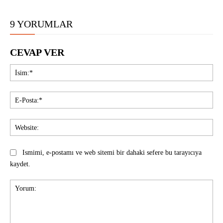
9 YORUMLAR
CEVAP VER
İsi
E-
Pos
Web
Ismimi, e-postamı ve web sitemi bir dahaki sefere bu tarayıcıya
kaydet.