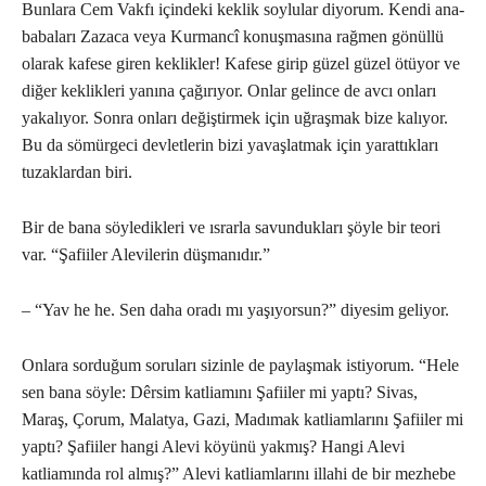
Bunlara Cem Vakfı içindeki keklik soylular diyorum. Kendi ana-
babaları Zazaca veya Kurmancî konuşmasına rağmen gönüllü
olarak kafese giren keklikler! Kafese girip güzel güzel ötüyor ve
diğer keklikleri yanına çağırıyor. Onlar gelince de avcı onları
yakalıyor. Sonra onları değiştirmek için uğraşmak bize kalıyor.
Bu da sömürgeci devletlerin bizi yavaşlatmak için yarattıkları
tuzaklardan biri.
Bir de bana söyledikleri ve ısrarla savundukları şöyle bir teori
var. “Şafiiler Alevilerin düşmanıdır.”
– “Yav he he. Sen daha oradı mı yaşıyorsun?” diyesim geliyor.
Onlara sorduğum soruları sizinle de paylaşmak istiyorum. “Hele
sen bana söyle: Dêrsim katliamını Şafiiler mi yaptı? Sivas,
Maraş, Çorum, Malatya, Gazi, Madımak katliamlarını Şafiiler mi
yaptı? Şafiiler hangi Alevi köyünü yakmış? Hangi Alevi
katliamında rol almış?” Alevi katliamlarını illahi de bir mezhebe