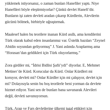
yüklemek istiyorsanız, o zaman bunları Hanefiler yaptı. Niye
Hanefileri böyle eleştirmiyorlar? Çünkü devlet Hanefi’dir.
Bunların işi zaten devleti aradan çıkarıp Kürdlerin, Alevilerin
gücünü bölmek, birbiriyle uğraştırmak.
Maalesef halen bu teorilere inanan Kürd asıllı, ama kendilerini
Türk olarak kabul eden insanlarımız var. Üstelik bazıları “Zeynel
Abidin soyundan geliyormuş” J. Yani aslında Araplarmış ama
“Horasan’dan geldikleri için Türk oluyorlarmış.”
Zora girdiler mi, “İdrisi Bidlisi Şafii’ydi” diyorlar. E, Mehmet
Metiner’de Kürd. Korucular da Kürd. Onlar Kürdleri mi
koruyor, devleti mi? Onlar Kürdler için mi çalışıyor, devlet için
mi? Dolayısıyla senin bu boş teorilerle beni yorman da devlete
hizmet ediyor. Yani sen de bunları bana savunarak Alevileri
değil, devleti savunuyorsun.
Türk, Arap ve Fars devletlerine ülkemi işgal ettikleri için