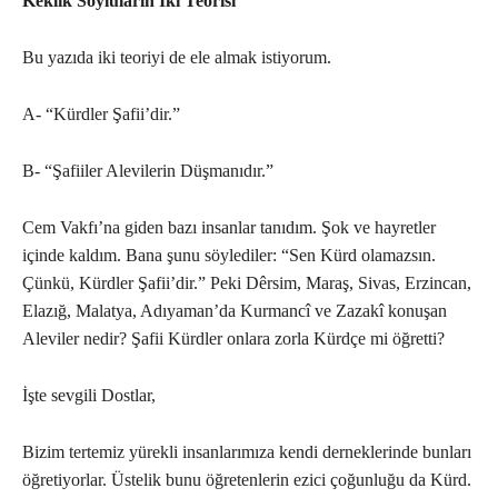
Keklik Soyluların İki Teorisi
Bu yazıda iki teoriyi de ele almak istiyorum.
A- “Kürdler Şafii’dir.”
B- “Şafiiler Alevilerin Düşmanıdır.”
Cem Vakfı’na giden bazı insanlar tanıdım. Şok ve hayretler
içinde kaldım. Bana şunu söylediler: “Sen Kürd olamazsın.
Çünkü, Kürdler Şafii’dir.” Peki Dêrsim, Maraş, Sivas, Erzincan,
Elazığ, Malatya, Adıyaman’da Kurmancî ve Zazakî konuşan
Aleviler nedir? Şafii Kürdler onlara zorla Kürdçe mi öğretti?
İşte sevgili Dostlar,
Bizim tertemiz yürekli insanlarımıza kendi derneklerinde bunları
öğretiyorlar. Üstelik bunu öğretenlerin ezici çoğunluğu da Kürd.