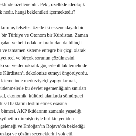
şeklinde özetlenebilir. Peki, özellikle ideolojik
ak nedir, hangi beklentileri içermektedir?
uruluş felsefesi özetle iki eksene dayalı bir
ik bir Türkiye ve Otonom bir Kürdistan. Zaman
şılan ve belli odaklar tarafından da bilinçli
lan ve tamamen sisteme entegre bir çizgi olarak
yet reel ve birçok sorunun çözülmesini
i sol ve demokratik güçlerle ittitak temelinde
e Kürdistan’ı dekolonize etmeyi öngörüyordu.
k temelinde merkeziyetçi yapıyı kırarak,
gütlenmelerle bu devlet egemenliğinin sınırları
yasal, ekonomik, kültürel alanlarda sömürgeci
usal haklarını teslim etmek esasına
bitmesi, AKP iktidarının zamanla yaşadığı
yönetim direnişleriyle birlikte yeniden
et geleneği ve Erdoğan’ın Rojava’da beklediği
uzlaşı ve çözüm seçeneklerini yok etti.