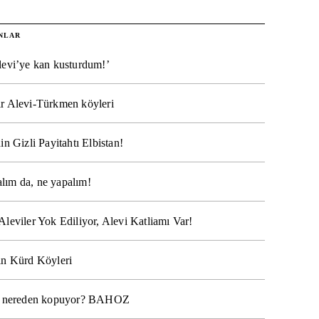
NLAR
levi’ye kan kusturdum!’
r Alevi-Türkmen köyleri
in Gizli Payitahtı Elbistan!
lım da, ne yapalım!
Aleviler Yok Ediliyor, Alevi Katliamı Var!
ın Kürd Köyleri
na nereden kopuyor? BAHOZ