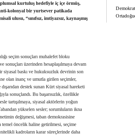
plumsal kurtuluş hedefiyle iç içe örmüş,
Demokrat
anti-kolonyal bir yurtsever patikada
Ortadoğud
sali ulusu, “sınıfsız, imtiyazsız, kaynaşmış
ığı seçim sonuçları muhalefet bloku
a ve sonuçları üzerinden hesaplaşılmaya devam
bir siyasal baskı ve hukuksuzluk devrinin son
ne olan inanç ve umutla girilen seçimler,
 dışarıdan destek sunan Kürt siyasal hareketi
ıyla sonuçlandı. Bu başarısızlık, özellikle
sle tartışılmaya, siyasal aktörlerin yoğun
 Tabandan yükselen sesler; sorumluların ikna
yönetimin değişmesi, taban demokrasisine
 temel öncelik haline getirilmesi, seçime
, nitelikli kadroların karar süreçlerinde daha