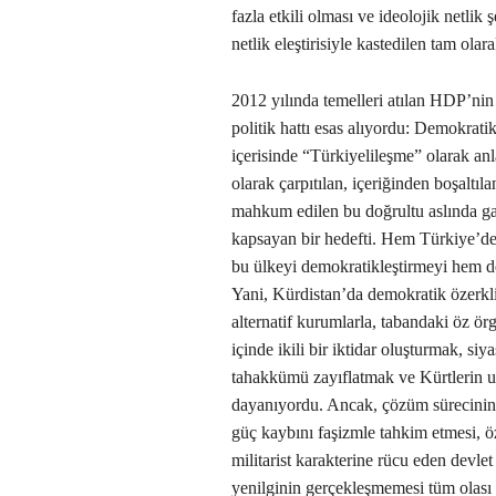
fazla etkili olması ve ideolojik netlik 
netlik eleştirisiyle kastedilen tam olar
2012 yılında temelleri atılan HDP’nin k
politik hattı esas alıyordu: Demokrat
içerisinde “Türkiyelileşme” olarak anla
olarak çarpıtılan, içeriğinden boşaltı
mahkum edilen bu doğrultu aslında ga
kapsayan bir hedefti. Hem Türkiye’dek
bu ülkeyi demokratikleştirmeyi hem d
Yani, Kürdistan’da demokratik özerkli
alternatif kurumlarla, tabandaki öz ör
içinde ikili bir iktidar oluşturmak, si
tahakkümü zayıflatmak ve Kürtlerin ul
dayanıyordu. Ancak, çözüm sürecinin 
güç kaybını faşizmle tahkim etmesi, öz
militarist karakterine rücu eden devl
yenilginin gerçekleşmemesi tüm olası 