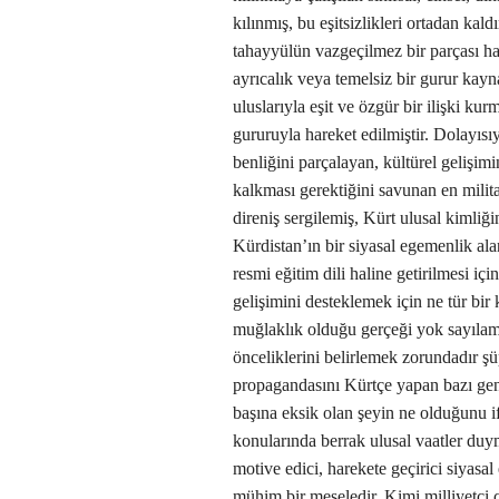
kılınmış, bu eşitsizlikleri ortadan kald
tahayyülün vazgeçilmez bir parçası hali
ayrıcalık veya temelsiz bir gurur kay
uluslarıyla eşit ve özgür bir ilişki k
gururuyla hareket edilmiştir. Dolayısıy
benliğini parçalayan, kültürel gelişi
kalkması gerektiğini savunan en milit
direniş sergilemiş, Kürt ulusal kimliğ
Kürdistan’ın bir siyasal egemenlik al
resmi eğitim dili haline getirilmesi içi
gelişimini desteklemek için ne tür bir
muğlaklık olduğu gerçeği yok sayılam
önceliklerini belirlemek zorundadır ş
propagandasını Kürtçe yapan bazı genç 
başına eksik olan şeyin ne olduğunu if
konularında berrak ulusal vaatler duym
motive edici, harekete geçirici siyasal
mühim bir meseledir. Kimi milliyetçi c