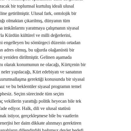
ıracak bir toplumsal kurtuluş ideali ulusal
ne getirilmiştir. Ulusal fark, ontolojik bir
nağı olmaktan çıkarılmış, dünyanın tüm
urma imkânlarını yaratmaya çalışmanın siyasal
la Kürdün kültürel ve milli değerlerini,
mini engelleyen bu sömürgeci düzenin ortadan
an adres olmuş, bu uğurda olağanüstü bir
ini yeniden diriltmiştir. Gelinen aşamada
anı olarak konumunun ne olacağı, Kürtçenin bir
n neler yapılacağı, Kürt edebiyatı ve sanatının
 kurumsallaşma gerektiği konusunda bir siyasal
az ve bu beklentiler siyasal programın temel
üphesiz. Seçim sürecinde tüm seçim
vekillerin yarattığı politik heyecan bile tek
ade ediyor. Halk, dili ve ulusal statüsü
ak istiyor, gerçekleşmese bile bu vaatlerin
 enerjisi her daim dikkate alınmayı gerektiren
enahların dillendirdiği bağımsız devlet hedefi