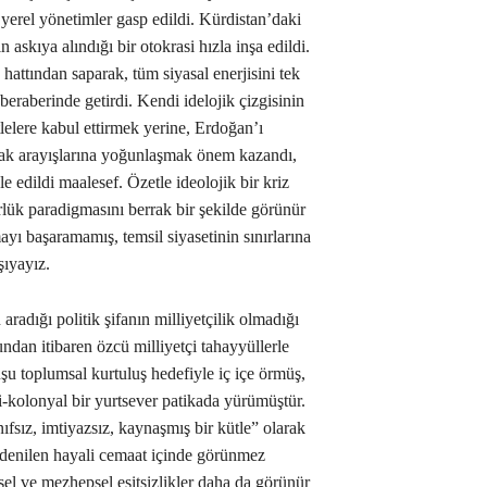
k yerel yönetimler gasp edildi. Kürdistan’daki
 askıya alındığı bir otokrasi hızla inşa edildi.
 hattından saparak, tüm siyasal enerjisini tek
eraberinde getirdi. Kendi idelojik çizgisinin
lelere kabul ettirmek yerine, Erdoğan’ı
ifak arayışlarına yoğunlaşmak önem kazandı,
 edildi maalesef. Özetle ideolojik bir kriz
ük paradigmasını berrak bir şekilde görünür
ayı başaramamış, temsil siyasetinin sınırlarına
şıyayız.
radığı politik şifanın milliyetçilik olmadığı
ndan itibaren özcü milliyetçi tahayyüllerle
şu toplumsal kurtuluş hedefiyle iç içe örmüş,
i-kolonyal bir yurtsever patikada yürümüştür.
nıfsız, imtiyazsız, kaynaşmış bir kütle” olarak
denilen hayali cemaat içinde görünmez
insel ve mezhepsel eşitsizlikler daha da görünür