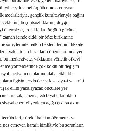
zeyde bürokratikleşen, genel itibariyle seçim
i, yıllar yılı temel örgütlenme omurgasını
k meclisleriyle, gençlik kurultaylarıyla bağını
 isteklerini, hoşnutsuzluklarını, duygu
yi önemsizleştirdi. Halkın örgütlü gücüne,
 zaman içinde ciddi bir öfke birikimine
eme süreçlerinde halkın beklentilerinin dikkate
leri ayakta tutan insanların önemli oranda yer
ı, bu merkeziyetçi yaklaşıma yönelik öfkeyi
tlenme yöntemlerinde çok köklü bir değişim
syal medya mecralarının daha etkili bir
ların ilgisini cezbedecek kısa siyasi ve tarihi
kuşak dilini yakalayacak öncülere yer
amanda müzik, sinema, edebiyat etkinlikleri
siyasal enerjiyi yeniden açığa çıkaracaktır.
l tecrübeleri, sürekli halktan öğrenerek ve
 pes etmeyen kararlı kimliğiyle bu sorunların