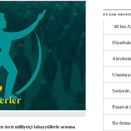
EN ÇOK OKUNA
’40 bin A
Diyarbakı
Alevilerin
Utanmaya
Suriyede 
Pazarcık’
Bu fırtı
 özcü milliyetçi tahayyüllerle arasına