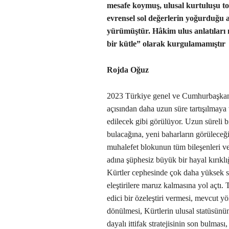
mesafe koymuş, ulusal kurtuluşu to
evrensel sol değerlerin yoğurduğu 
yürümüştür. Hâkim ulus anlatıları mi
bir kütle” olarak kurgulamamıştır
Rojda Oğuz
2023 Türkiye genel ve Cumhurbaşkanl
açısından daha uzun süre tartışılmay
edilecek gibi görülüyor. Uzun süreli 
bulacağına, yeni baharların görüleceği
muhalefet blokunun tüm bileşenleri ve
adına şüphesiz büyük bir hayal kırıklığ
Kürtler cephesinde çok daha yüksek se
eleştirilere maruz kalmasına yol açtı.
edici bir özeleştiri vermesi, mevcut 
dönülmesi, Kürtlerin ulusal statüsünün
dayalı ittifak stratejisinin son bulması