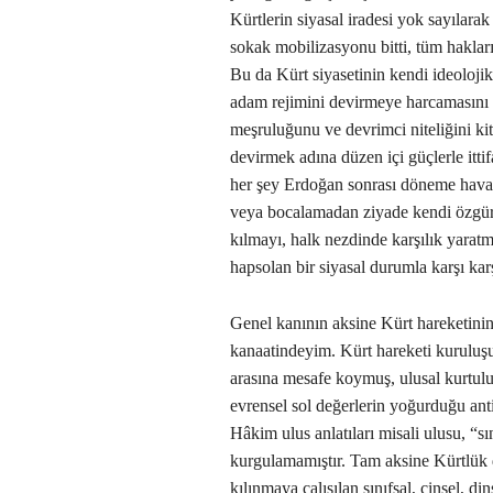
Kürtlerin siyasal iradesi yok sayılara
sokak mobilizasyonu bitti, tüm hakların
Bu da Kürt siyasetinin kendi ideolojik
adam rejimini devirmeye harcamasını b
meşruluğunu ve devrimci niteliğini kit
devirmek adına düzen içi güçlerle itt
her şey Erdoğan sonrası döneme havale
veya bocalamadan ziyade kendi özgürl
kılmayı, halk nezdinde karşılık yaratm
hapsolan bir siyasal durumla karşı kar
Genel kanının aksine Kürt hareketinin a
kanaatindeyim. Kürt hareketi kuruluşu
arasına mesafe koymuş, ulusal kurtulu
evrensel sol değerlerin yoğurduğu ant
Hâkim ulus anlatıları misali ulusu, “sı
kurgulamamıştır. Tam aksine Kürtlük 
kılınmaya çalışılan sınıfsal, cinsel, d