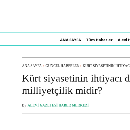
ANA SAYFA
Tüm Haberler
Alevi 
ANA SAYFA
GÜNCEL HABERLER
KÜRT SIYASETININ IHTIYACI
Kürt siyasetinin ihtiyacı 
milliyetçilik midir?
By
ALEVI GAZETESI HABER MERKEZI