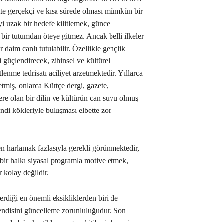
bette gerçekçi ve kısa sürede olması mümkün bir
iyi uzak bir hedefe kilitlemek, güncel
ir tutumdan öteye gitmez. Ancak belli ilkeler
 daim canlı tutulabilir. Özellikle gençlik
i güçlendirecek, zihinsel ve kültürel
lenme tedrisatı aciliyet arzetmektedir. Yıllarca
etmiş, onlarca Kürtçe dergi, gazete,
re olan bir dilin ve kültürün can suyu olmuş
endi kökleriyle buluşması elbette zor
en harlamak fazlasıyla gerekli görünmektedir,
ir halkı siyasal programla motive etmek,
 kolay değildir.
rdiği en önemli eksikliklerden biri de
endisini güncelleme zorunluluğudur. Son