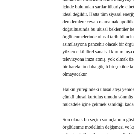
içinde bulunulan şartlar itibariyle el
ideal değildir. Hatta tüm siyasal enerj
denklemlere cevap olamamak apolitik b
doğrultusunda bu ulusal beklentiler her
örgütlenmelerinde ulusal tarih bilincin
asimilasyona panzehir olacak bir örgüt
yüzlerce kültürel sanatsal kurum inşa 
televizyona imza atmış, yok olmak üze
bir hareketin daha güçlü bir şekilde k
olmayacaktır.
Halkın yüreğindeki ulusal ateşi yenid
çünkü ulusal kurtuluş umudu sönmüş b
mücadele içine çekmek sanıldığı kadar
Son olarak bu seçim sonuçlarının göste
örgütlenme modelinin değişmesi ve k