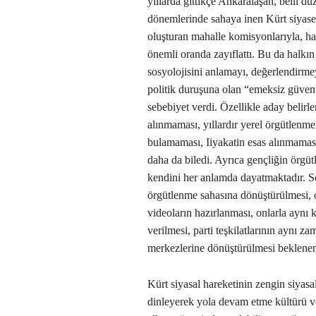
yıllarda gittikçe Ankaralaşan, belli dü
dönemlerinde sahaya inen Kürt siyaset
oluşturan mahalle komisyonlarıyla, hal
önemli oranda zayıflattı. Bu da halkın
sosyolojisini anlamayı, değerlendirme
politik duruşuna olan “emeksiz güven”
sebebiyet verdi. Özellikle aday belirl
alınmaması, yıllardır yerel örgütlenme
bulamaması, Iiyakatin esas alınmamas
daha da biledi. Ayrıca gençliğin örgü
kendini her anlamda dayatmaktadır. So
örgütlenme sahasına dönüştürülmesi, on
videoların hazırlanması, onlarla aynı 
verilmesi, parti teşkilatlarının aynı z
merkezlerine dönüştürülmesi beklenen 
Kürt siyasal hareketinin zengin siyasa
dinleyerek yola devam etme kültürü ve