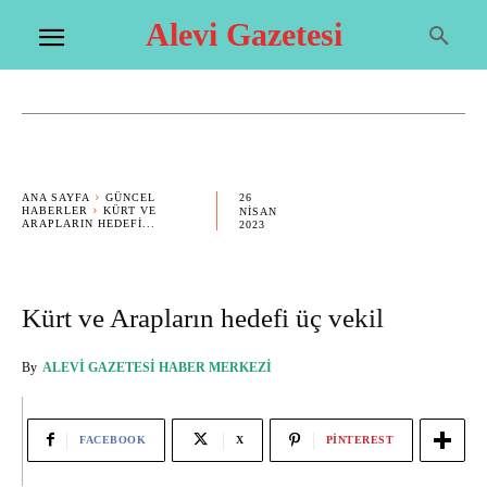
Alevi Gazetesi
26
ANA SAYFA
GÜNCEL
HABERLER
KÜRT VE
NISAN
ARAPLARIN HEDEFI...
2023
Kürt ve Arapların hedefi üç vekil
By
ALEVI GAZETESI HABER MERKEZI
FACEBOOK
X
PINTEREST