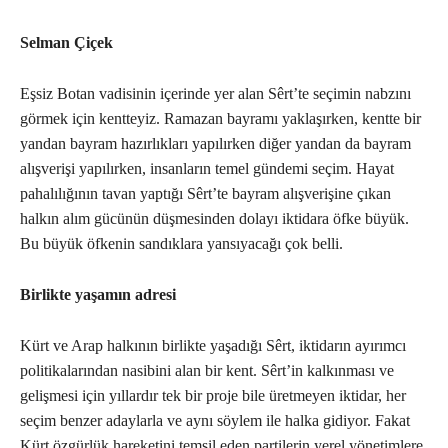
Selman Çiçek
Eşsiz Botan vadisinin içerinde yer alan Sêrt’te seçimin nabzını
görmek için kentteyiz. Ramazan bayramı yaklaşırken, kentte bir
yandan bayram hazırlıkları yapılırken diğer yandan da bayram
alışverişi yapılırken, insanların temel gündemi seçim. Hayat
pahalılığının tavan yaptığı Sêrt’te bayram alışverişine çıkan
halkın alım gücünün düşmesinden dolayı iktidara öfke büyük.
Bu büyük öfkenin sandıklara yansıyacağı çok belli.
Birlikte yaşamın adresi
Kürt ve Arap halkının birlikte yaşadığı Sêrt, iktidarın ayırımcı
politikalarından nasibini alan bir kent. Sêrt’in kalkınması ve
gelişmesi için yıllardır tek bir proje bile üretmeyen iktidar, her
seçim benzer adaylarla ve aynı söylem ile halka gidiyor. Fakat
Kürt özgürlük hareketini temsil eden partilerin yerel yönetimlere