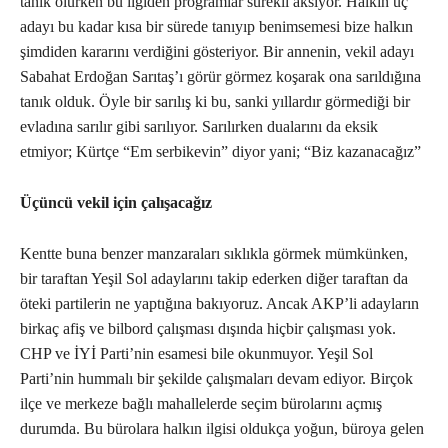
tanık olurken bu ilgiden programlar sürekli aksıyor. Halkın üç
adayı bu kadar kısa bir sürede tanıyıp benimsemesi bize halkın
şimdiden kararını verdiğini gösteriyor. Bir annenin, vekil adayı
Sabahat Erdoğan Sarıtaş’ı görür görmez koşarak ona sarıldığına
tanık olduk. Öyle bir sarılış ki bu, sanki yıllardır görmediği bir
evladına sarılır gibi sarılıyor. Sarılırken dualarını da eksik
etmiyor; Kürtçe “Em serbikevin” diyor yani; “Biz kazanacağız”
Üçüncü vekil için çalışacağız
Kentte buna benzer manzaraları sıklıkla görmek mümkünken,
bir taraftan Yeşil Sol adaylarını takip ederken diğer taraftan da
öteki partilerin ne yaptığına bakıyoruz. Ancak AKP’li adayların
birkaç afiş ve bilbord çalışması dışında hiçbir çalışması yok.
CHP ve İYİ Parti’nin esamesi bile okunmuyor. Yeşil Sol
Parti’nin hummalı bir şekilde çalışmaları devam ediyor. Birçok
ilçe ve merkeze bağlı mahallelerde seçim bürolarını açmış
durumda. Bu bürolara halkın ilgisi oldukça yoğun, büroya gelen