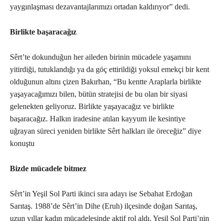
yaygınlaşması dezavantajlarımızı ortadan kaldırıyor” dedi.
Birlikte başaracağız
Sêrt’te dokunduğun her aileden birinin mücadele yaşamını
yitirdiği, tutuklandığı ya da göç ettirildiği yoksul emekçi bir kent
olduğunun altını çizen Bakırhan, “Bu kentte Araplarla birlikte
yaşayacağımızı bilen, bütün stratejisi de bu olan bir siyasi
gelenekten geliyoruz. Birlikte yaşayacağız ve birlikte
başaracağız. Halkın iradesine atılan kayyum ile kesintiye
uğrayan süreci yeniden birlikte Sêrt halkları ile öreceğiz” diye
konuştu
Bizde mücadele bitmez
Sêrt’in Yeşil Sol Parti ikinci sıra adayı ise Sebahat Erdoğan
Sarıtaş. 1988’de Sêrt’in Dihe (Eruh) ilçesinde doğan Sarıtaş,
uzun yıllar kadın mücadelesinde aktif rol aldı. Yeşil Sol Parti’nin