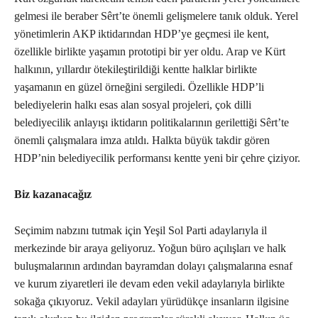
gelmesi ile beraber Sêrt’te önemli gelişmelere tanık olduk. Yerel
yönetimlerin AKP iktidarından HDP’ye geçmesi ile kent,
özellikle birlikte yaşamın prototipi bir yer oldu. Arap ve Kürt
halkının, yıllardır ötekileştirildiği kentte halklar birlikte
yaşamanın en güzel örneğini sergiledi. Özellikle HDP’li
belediyelerin halkı esas alan sosyal projeleri, çok dilli
belediyecilik anlayışı iktidarın politikalarının gerilettiği Sêrt’te
önemli çalışmalara imza atıldı. Halkta büyük takdir gören
HDP’nin belediyecilik performansı kentte yeni bir çehre çiziyor.
Biz kazanacağız
Seçimim nabzını tutmak için Yeşil Sol Parti adaylarıyla il
merkezinde bir araya geliyoruz. Yoğun büro açılışları ve halk
buluşmalarının ardından bayramdan dolayı çalışmalarına esnaf
ve kurum ziyaretleri ile devam eden vekil adaylarıyla birlikte
sokağa çıkıyoruz. Vekil adayları yürüdükçe insanların ilgisine