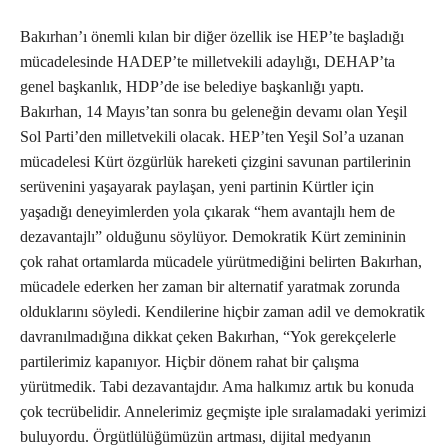
Bakırhan’ı önemli kılan bir diğer özellik ise HEP’te başladığı
mücadelesinde HADEP’te milletvekili adaylığı, DEHAP’ta
genel başkanlık, HDP’de ise belediye başkanlığı yaptı.
Bakırhan, 14 Mayıs’tan sonra bu geleneğin devamı olan Yeşil
Sol Parti’den milletvekili olacak. HEP’ten Yeşil Sol’a uzanan
mücadelesi Kürt özgürlük hareketi çizgini savunan partilerinin
serüvenini yaşayarak paylaşan, yeni partinin Kürtler için
yaşadığı deneyimlerden yola çıkarak “hem avantajlı hem de
dezavantajlı” olduğunu söylüyor. Demokratik Kürt zemininin
çok rahat ortamlarda mücadele yürütmediğini belirten Bakırhan,
mücadele ederken her zaman bir alternatif yaratmak zorunda
olduklarını söyledi. Kendilerine hiçbir zaman adil ve demokratik
davranılmadığına dikkat çeken Bakırhan, “Yok gerekçelerle
partilerimiz kapanıyor. Hiçbir dönem rahat bir çalışma
yürütmedik. Tabi dezavantajdır. Ama halkımız artık bu konuda
çok tecrübelidir. Annelerimiz geçmişte iple sıralamadaki yerimizi
buluyordu. Örgütlülüğümüzün artması, dijital medyanın