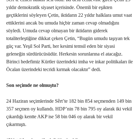
yıldır demokratik siyaset içerisinde. Önemli bir eşikten
geçtiklerini söyleyen Çetin, iktidarın 22 yıldır halklara umut vaat
ettiklerini ancak bu umuda hiçbir zaman cevap olmadığını
söyledi. Umuda cevap olmayan bir iktidarın giderek
totaliterleştiğine dikkat çeken Çetin, “Bugün umudu taşıyan tek
güç var. Yeşil Sol Parti, her kesimi temsil eden bir siyasi
geleneğin sürdürücüsüdür. Herkesin sorunlarına el atacağız.
Birinci hedefimiz Kürtler üzerindeki imha ve inkar politikaları ile
Öcalan üzerindeki tecridi kırmak olacaktır” dedi.
Son seçimde ne olmuştu?
24 Haziran seçimlerinde Sêrt’te 182 bin 854 seçmenden 149 bin
357 seçmen oy kullandı. HDP’nin 78 bin 795 oy alarak iki vekil
çıkardığı kentte AKP ise 58 bin 046 oy alarak bir vekil
çıkarmıştı.