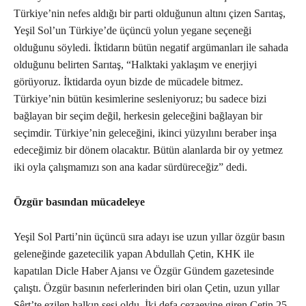
Türkiye’nin nefes aldığı bir parti olduğunun altını çizen Sarıtaş,
Yeşil Sol’un Türkiye’de üçüncü yolun yegane seçeneği
olduğunu söyledi. İktidarın bütün negatif argümanları ile sahada
olduğunu belirten Sarıtaş, “Halktaki yaklaşım ve enerjiyi
görüyoruz. İktidarda oyun bizde de mücadele bitmez.
Türkiye’nin bütün kesimlerine sesleniyoruz; bu sadece bizi
bağlayan bir seçim değil, herkesin geleceğini bağlayan bir
seçimdir. Türkiye’nin geleceğini, ikinci yüzyılını beraber inşa
edeceğimiz bir dönem olacaktır. Bütün alanlarda bir oy yetmez
iki oyla çalışmamızı son ana kadar sürdüreceğiz” dedi.
Özgür basından mücadeleye
Yeşil Sol Parti’nin üçüncü sıra adayı ise uzun yıllar özgür basın
geleneğinde gazetecilik yapan Abdullah Çetin, KHK ile
kapatılan Dicle Haber Ajansı ve Özgür Gündem gazetesinde
çalıştı. Özgür basının neferlerinden biri olan Çetin, uzun yıllar
Sêrt’te ezilen halkın sesi oldu. İki defa cezaevine giren Çetin 25