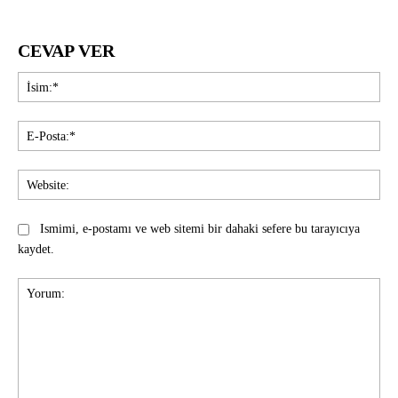
CEVAP VER
İsi
E-
Pos
Web
Ismimi, e-postamı ve web sitemi bir dahaki sefere bu tarayıcıya
kaydet.