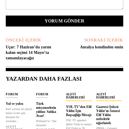
Yorum:
ÖNCEKI İÇERIK
SONRAKI İÇERIK
Uçar: 7 Haziran’da yarım
Antalya kendinden emin
kalan seçimi 14 Mayıs’ta
tamamlayacağız
YAZARDAN DAHA FAZLASI
FORUM
FORUM
ALEVI
ALEVI
HABERLERI
HABERLERI
Yol ve yolcu
Türk
YOL TV’den Elif
Gazeteci Şükrü
misyonerlerin
Kürt sorunu iki yüzyılı
Yıldız İçin
Yıldız’ın Annesi
yıldızı: Sıdıka
bulan ve her gün
Başsağlığı Mesajı
Elif Yıldız
Avar!
kanayan bir
nefeslerle
YOL TV, gazeteci
sorundur....
M.Kemal’in “Sen
uğurlandı
Şükrü Yıldız'ın annesi
misyoner
ALEVI
Elif Yıldız'ın 78
PİRHA – Gazeteci