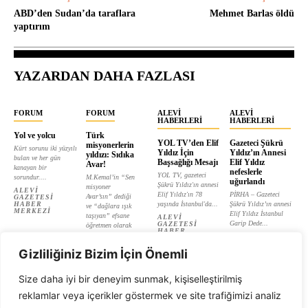
ABD’den Sudan’da taraflara
Mehmet Barlas öldü
yaptırım
YAZARDAN DAHA FAZLASI
FORUM
FORUM
ALEVI
ALEVI
HABERLERI
HABERLERI
Yol ve yolcu
Türk
YOL TV’den Elif
Gazeteci Şükrü
misyonerlerin
Kürt sorunu iki yüzyılı
Yıldız İçin
Yıldız’ın Annesi
yıldızı: Sıdıka
bulan ve her gün
Başsağlığı Mesajı
Elif Yıldız
Avar!
kanayan bir
nefeslerle
YOL TV, gazeteci
sorundur....
M.Kemal’in “Sen
uğurlandı
Şükrü Yıldız'ın annesi
misyoner
ALEVI
Elif Yıldız'ın 78
PİRHA – Gazeteci
Avar’sın” dediği
GAZETESI
HABER
yaşında İstanbul'da...
Şükrü Yıldız’ın annesi
ve “dağlara ışık
MERKEZI
Elif Yıldız İstanbul
taşıyan” efsane
ALEVI
Garip Dede...
GAZETESI
öğretmen olarak
HABER
tanıtılan...
ALEVI
MERKEZI
GAZETESI
ALEVI
HABER
Gizliliğiniz Bizim İçin Önemli
GAZETESI
MERKEZI
HABER
MERKEZI
Size daha iyi bir deneyim sunmak, kişiselleştirilmiş
reklamlar veya içerikler göstermek ve site trafiğimizi analiz