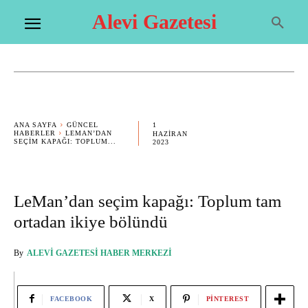
Alevi Gazetesi
1
ANA SAYFA
GÜNCEL
HABERLER
LEMAN’DAN
HAZIRAN
SEÇIM KAPAĞI: TOPLUM...
2023
LeMan’dan seçim kapağı: Toplum tam
ortadan ikiye bölündü
By
ALEVI GAZETESI HABER MERKEZI
FACEBOOK
X
PINTEREST