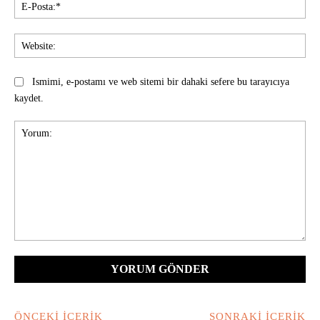
E-
Pos
Web
Ismimi, e-postamı ve web sitemi bir dahaki sefere bu tarayıcıya
kaydet.
Yorum:
ÖNCEKI İÇERIK
SONRAKI İÇERIK