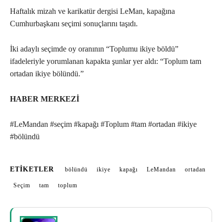
Haftalık mizah ve karikatür dergisi LeMan, kapağına
Cumhurbaşkanı seçimi sonuçlarını taşıdı.
İki adaylı seçimde oy oranının “Toplumu ikiye böldü”
ifadeleriyle yorumlanan kapakta şunlar yer aldı: “Toplum tam
ortadan ikiye bölündü.”
HABER MERKEZİ
#LeMandan #seçim #kapağı #Toplum #tam #ortadan #ikiye
#bölündü
ETIKETLER
bölündü
ikiye
kapağı
LeMandan
ortadan
Seçim
tam
toplum