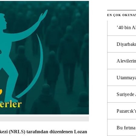
EN ÇOK OKUNA
’40 bin A
Diyarbakı
Alevilerin
Utanmaya
Suriyede 
Pazarcık’
Bu fırtı
rkezi (NRLS) tarafından düzenlenen Lozan