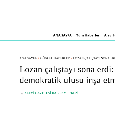
ANA SAYFA
Tüm Haberler
Alevi 
ANA SAYFA
GÜNCEL HABERLER
LOZAN ÇALIŞTAYI SONA ERDI
Lozan çalıştayı sona erdi:
demokratik ulusu inşa etm
By
ALEVI GAZETESI HABER MERKEZI