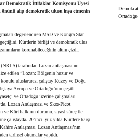
tar Demokratik İttifaklar Komisyonu Üyesi
Demokrat
ın önünü alıp demokratik ulusu inşa etmenin
Ortadoğud
rtışmaları değerlendiren MSD ve Kongra Star
t geçtiğini, Kürtlerin birliği ve demokratik ulus
kazanımların korunabileceğinin altını çizdi.
i (NRLS) tarafından Lozan antlaşmasının
ize edilen “Lozan: Bölgenin huzur ve
ü” konulu uluslararası çalıştay Kuzey ve Doğu
alıştaya Avrupa ve Ortadoğu’nun çeşitli
yasetçi ve Ortadoğu üzerine çalışmaları
tayda, Lozan Antlaşması ve Skes-Picot
 ve Kürt halkının durumu, siyasi süreç ile
Yine çalıştayda. 20’inci yüz yılda Kürtlere karşı
, Kahire Antlaşması, Lozan Antlaşması’nın
nden tarihsel okumalar yapıldı.