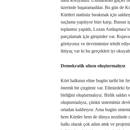
nasıl koruyalım. Uluslararası güçler b
üzerinde başaramadılar. Bu gün de Kür
Kürtleri statüsüz bırakmak için saldırı
suçlama yapılıyor bize karşı. Bunun iç
toplantısı yapıldı, Lozan Antlaşması’nı
parçalamak için girişimler var. Rojava
görüyoruz ve devrimimize tehdit ediyo
ihtiyaç var ki bu gerçekleri iyi okuya
Demokratik ulusu oluşturmalıyız
Kürt halkının eline bugün tarihi bir f
önemli bir çizgimiz var. Elimizdeki fır
birliğini oluşturmalıyız. Birlik saldır
oluşturmalıyız, çünkü sistemimiz devle
ortadan kaldırıyor. Ama bugün sistemi
hem Kürtler hem de dünya nezdinde d
halkı olarak çok adım attık ve projem