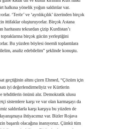
u güne kadar dil ve kültür kırımını Kürt halkı
t halkına yönelik yoğun saldırılar var.
yorlar. ‘Terör’ ve ‘ayrılıkçılık’ üzerinden birçok
in ittifaklar oluşturuyorlar. Birçok Astana
n haritasını tekrardan çizip Kurdistan’ı
 topraklarına birçok gücün yerleştiğini
rlar. Bu yüzden böylesi önemli toplantılara
bilelim, analiz edebilelim” şeklinde konuştu.
ırsat geçtiğinin altını çizen Ehmed, “Çözüm için
satı iyi değerlendirmeliyiz ve Kürtlerin
ı ve tehditlerin önünü alır. Demokratik ulusu
tçi sistemlere karşı ve var olan karmaşayı da
miz saldırılarla karşı karşıya bu yüzden de
ayanışmaya ihtiyacımız var. Bizler Rojava
izin başarılı olacağına inanıyoruz. Çünkü tüm