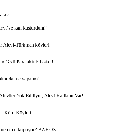
NLAR
levi’ye kan kusturdum!’
r Alevi-Türkmen köyleri
in Gizli Payitahtı Elbistan!
lım da, ne yapalım!
Aleviler Yok Ediliyor, Alevi Katliamı Var!
ın Kürd Köyleri
na nereden kopuyor? BAHOZ