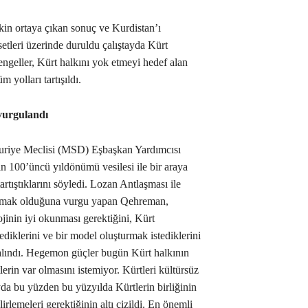
şkin ortaya çıkan sonuç ve Kurdistan’ı
setleri üzerinde duruldu çalıştayda Kürt
engeller, Kürt halkını yok etmeyi hedef alan
 yolları tartışıldı.
 vurgulandı
Suriye Meclisi (MSD) Eşbaşkan Yardımcısı
 100’üncü yıldönümü vesilesi ile bir araya
tartıştıklarını söyledi. Lozan Antlaşması ile
ırakmak olduğuna vurgu yapan Qehreman,
ojinin iyi okunması gerektiğini, Kürt
ediklerini ve bir model oluşturmak istediklerini
e alındı. Hegemon güçler bugün Kürt halkının
rin var olmasını istemiyor. Kürtleri kültürsüz
yda bu yüzden bu yüzyılda Kürtlerin birliğinin
rlemeleri gerektiğinin altı çizildi. En önemli