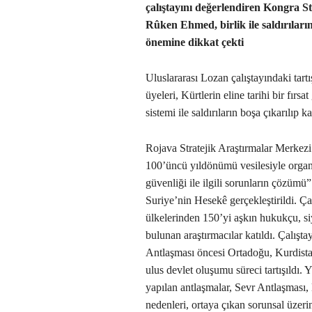
çalıştayını değerlendiren Kongra S
Rûken Ehmed, birlik ile saldırılar
önemine dikkat çekti
Uluslararası Lozan çalıştayındaki ta
üyeleri, Kürtlerin eline tarihi bir fırsa
sistemi ile saldırıların boşa çıkarılıp 
Rojava Stratejik Araştırmalar Merkez
100’üncü yıldönümü vesilesiyle organ
güvenliği ile ilgili sorunların çözüm
Suriye’nin Hesekê gerçekleştirildi. Ç
ülkelerinden 150’yi aşkın hukukçu, si
bulunan araştırmacılar katıldı. Çalış
Antlaşması öncesi Ortadoğu, Kurdistan
ulus devlet oluşumu süreci tartışıldı. 
yapılan antlaşmalar, Sevr Antlaşması
nedenleri, ortaya çıkan sorunsal üzeri