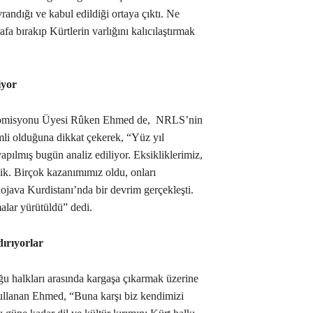
andığı ve kabul edildiği ortaya çıktı. Ne
fa bırakıp Kürtlerin varlığını kalıcılaştırmak
iyor
 Komisyonu Üyesi Rûken Ehmed de, NRLS’nin
emli olduğuna dikkat çekerek, “Yüz yıl
yapılmış bugün analiz ediliyor. Eksikliklerimiz,
dik. Birçok kazanımımız oldu, onları
ava Kurdistanı’nda bir devrim gerçekleşti.
malar yürütüldü” dedi.
dırıyorlar
u halkları arasında kargaşa çıkarmak üzerine
kullanan Ehmed, “Buna karşı biz kendimizi