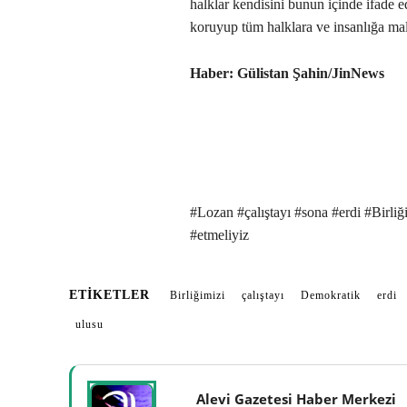
halklar kendisini bunun içinde ifade e
koruyup tüm halklara ve insanlığa mal 
Haber:
Gülistan Şahin/JinNews
#Lozan #çalıştayı #sona #erdi #Birli
#etmeliyiz
ETIKETLER
Birliğimizi
çalıştayı
Demokratik
erdi
ulusu
Alevi Gazetesi Haber Merkezi