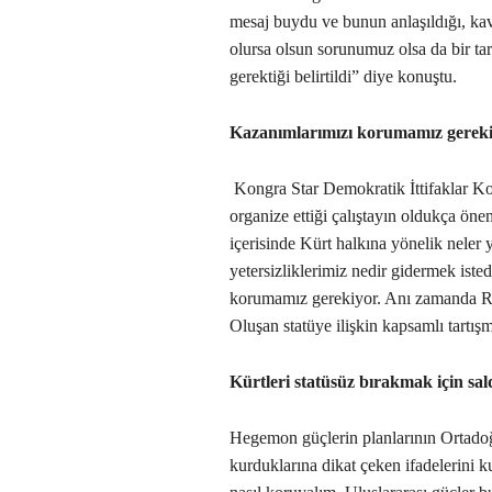
mesaj buydu ve bunun anlaşıldığı, kavr
olursa olsun sorunumuz olsa da bir tara
gerektiği belirtildi” diye konuştu.
Kazanımlarımızı korumamız gerek
Kongra Star Demokratik İttifaklar
organize ettiği çalıştayın oldukça ön
içerisinde Kürt halkına yönelik neler 
yetersizliklerimiz nedir gidermek iste
korumamız gerekiyor. Anı zamanda Roj
Oluşan statüye ilişkin kapsamlı tartış
Kürtleri statüsüz bırakmak için sal
Hegemon güçlerin planlarının Ortadoğ
kurduklarına dikat çeken ifadelerini 