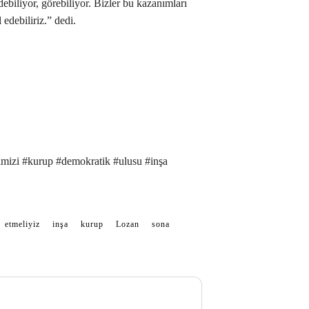
debiliyor, görebiliyor. Bizler bu kazanımları
edebiliriz.” dedi.
ğimizi #kurup #demokratik #ulusu #inşa
etmeliyiz
inşa
kurup
Lozan
sona