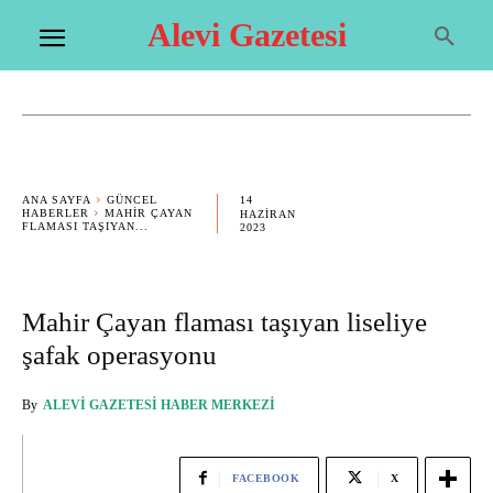
Alevi Gazetesi
14
ANA SAYFA
GÜNCEL
HABERLER
MAHIR ÇAYAN
HAZIRAN
FLAMASI TAŞIYAN...
2023
Mahir Çayan flaması taşıyan liseliye
şafak operasyonu
By
ALEVI GAZETESI HABER MERKEZI
FACEBOOK
X