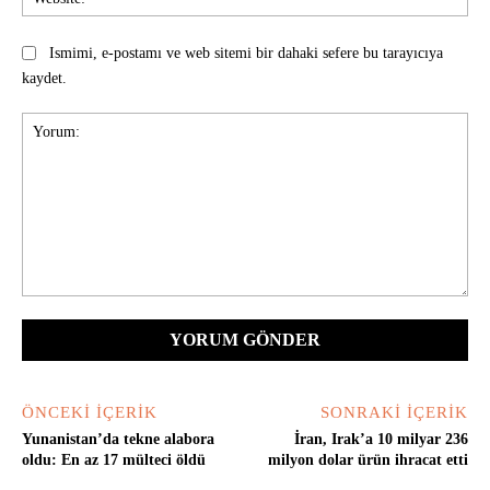
Ismimi, e-postamı ve web sitemi bir dahaki sefere bu tarayıcıya
kaydet.
Yorum:
ÖNCEKI İÇERIK
SONRAKI İÇERIK
Yunanistan’da tekne alabora
İran, Irak’a 10 milyar 236
oldu: En az 17 mülteci öldü
milyon dolar ürün ihracat etti