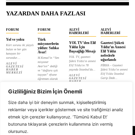
YAZARDAN DAHA FAZLASI
FORUM
FORUM
ALEVI
ALEVI
HABERLERI
HABERLERI
Yol ve yolcu
Türk
YOL TV’den Elif
Gazeteci Şükrü
misyonerlerin
Kürt sorunu iki yüzyılı
Yıldız İçin
Yıldız’ın Annesi
yıldızı: Sıdıka
bulan ve her gün
Başsağlığı Mesajı
Elif Yıldız
Avar!
kanayan bir
nefeslerle
YOL TV, gazeteci
sorundur....
M.Kemal’in “Sen
uğurlandı
Şükrü Yıldız'ın annesi
misyoner
ALEVI
Elif Yıldız'ın 78
PİRHA – Gazeteci
Avar’sın” dediği
GAZETESI
HABER
yaşında İstanbul'da...
Şükrü Yıldız’ın annesi
ve “dağlara ışık
MERKEZI
Elif Yıldız İstanbul
taşıyan” efsane
ALEVI
Garip Dede...
GAZETESI
öğretmen olarak
HABER
tanıtılan...
ALEVI
MERKEZI
GAZETESI
ALEVI
HABER
Gizliliğiniz Bizim İçin Önemli
GAZETESI
MERKEZI
HABER
MERKEZI
Size daha iyi bir deneyim sunmak, kişiselleştirilmiş
reklamlar veya içerikler göstermek ve site trafiğimizi analiz
etmek için çerezler kullanıyoruz. ‘Tümünü Kabul Et’
butonuna tıklayarak çerezlerin kullanımına izin vermiş
olursunuz.