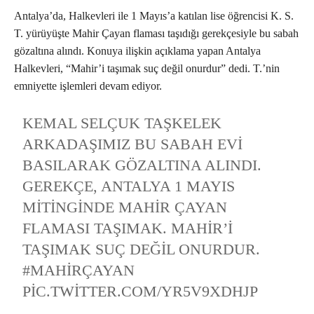
Antalya’da, Halkevleri ile 1 Mayıs’a katılan lise öğrencisi K. S.
T. yürüyüşte Mahir Çayan flaması taşıdığı gerekçesiyle bu sabah
gözaltına alındı. Konuya ilişkin açıklama yapan Antalya
Halkevleri, “Mahir’i taşımak suç değil onurdur” dedi. T.’nin
emniyette işlemleri devam ediyor.
KEMAL SELÇUK TAŞKELEK
ARKADAŞIMIZ BU SABAH EVI
BASILARAK GÖZALTINA ALINDI.
GEREKÇE, ANTALYA 1 MAYIS
MITINGINDE MAHIR ÇAYAN
FLAMASI TAŞIMAK. MAHIR’I
TAŞIMAK SUÇ DEĞIL ONURDUR.
#MAHIRÇAYAN
PIC.TWITTER.COM/YR5V9XDHJP