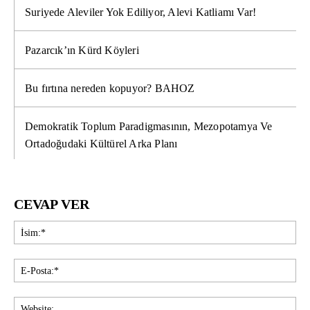
Suriyede Aleviler Yok Ediliyor, Alevi Katliamı Var!
Pazarcık’ın Kürd Köyleri
Bu fırtına nereden kopuyor? BAHOZ
Demokratik Toplum Paradigmasının, Mezopotamya Ve
Ortadoğudaki Kültürel Arka Planı
CEVAP VER
İsi
E-
Pos
Web