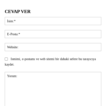
CEVAP VER
İsi
E-
Pos
Web
Ismimi, e-postamı ve web sitemi bir dahaki sefere bu tarayıcıya
kaydet.