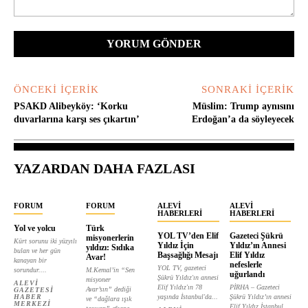
Yorum:
ÖNCEKI İÇERIK
SONRAKI İÇERIK
PSAKD Alibeyköy: ‘Korku
Müslim: Trump aynısını
duvarlarına karşı ses çıkartın’
Erdoğan’a da söyleyecek
YAZARDAN DAHA FAZLASI
FORUM
FORUM
ALEVI
ALEVI
HABERLERI
HABERLERI
Yol ve yolcu
Türk
YOL TV’den Elif
Gazeteci Şükrü
misyonerlerin
Kürt sorunu iki yüzyılı
Yıldız İçin
Yıldız’ın Annesi
yıldızı: Sıdıka
bulan ve her gün
Başsağlığı Mesajı
Elif Yıldız
Avar!
kanayan bir
nefeslerle
YOL TV, gazeteci
sorundur....
M.Kemal’in “Sen
uğurlandı
Şükrü Yıldız'ın annesi
misyoner
ALEVI
Elif Yıldız'ın 78
PİRHA – Gazeteci
Avar’sın” dediği
GAZETESI
HABER
yaşında İstanbul'da...
Şükrü Yıldız’ın annesi
ve “dağlara ışık
MERKEZI
Elif Yıldız İstanbul