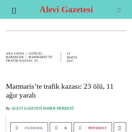
Alevi Gazetesi
13
ANA SAYFA
GÜNCEL
HABERLER
MARMARIS’TE
MAYIS
TRAFIK KAZASI: 23...
2017
Marmaris’te trafik kazası: 23 ölü, 11
ağır yaralı
By
ALEVI GAZETESI HABER MERKEZI
FACEBOOK
X
PINTEREST