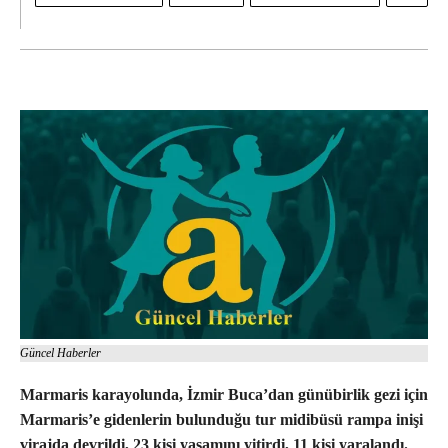
Güncel Haberler
Marmaris karayolunda, İzmir Buca’dan günübirlik gezi için
Marmaris’e gidenlerin bulunduğu tur midibüsü rampa inişi
virajda devrildi, 23 kişi yaşamını yitirdi, 11 kişi yaralandı.