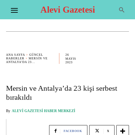
Alevi Gazetesi
26
ANA SAYFA
GÜNCEL
HABERLER
MERSIN VE
MAYIS
ANTALYA’DA 23...
2023
Mersin ve Antalya’da 23 kişi serbest
bırakıldı
By
ALEVI GAZETESI HABER MERKEZI
FACEBOOK
X