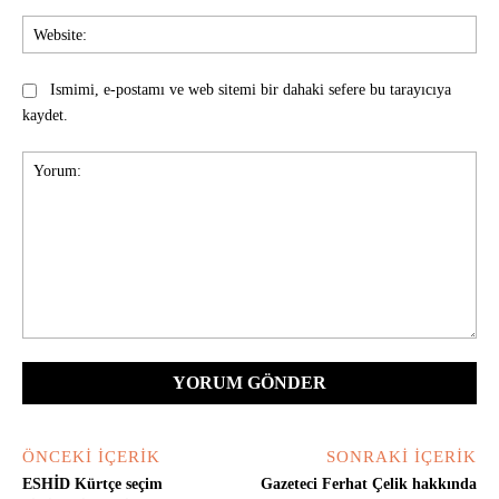
Web
Ismimi, e-postamı ve web sitemi bir dahaki sefere bu tarayıcıya
kaydet.
Yorum:
ÖNCEKI İÇERIK
SONRAKI İÇERIK
ESHİD Kürtçe seçim
Gazeteci Ferhat Çelik hakkında