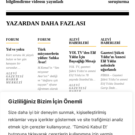
bilgilendirme videosu yayınladı
soruşturma
YAZARDAN DAHA FAZLASI
FORUM
FORUM
ALEVI
ALEVI
HABERLERI
HABERLERI
Yol ve yolcu
Türk
YOL TV’den Elif
Gazeteci Şükrü
misyonerlerin
Kürt sorunu iki yüzyılı
Yıldız İçin
Yıldız’ın Annesi
yıldızı: Sıdıka
bulan ve her gün
Başsağlığı Mesajı
Elif Yıldız
Avar!
kanayan bir
nefeslerle
YOL TV, gazeteci
sorundur....
M.Kemal’in “Sen
uğurlandı
Şükrü Yıldız'ın annesi
misyoner
ALEVI
Elif Yıldız'ın 78
PİRHA – Gazeteci
Avar’sın” dediği
GAZETESI
HABER
yaşında İstanbul'da...
Şükrü Yıldız’ın annesi
ve “dağlara ışık
MERKEZI
Elif Yıldız İstanbul
taşıyan” efsane
ALEVI
Garip Dede...
GAZETESI
öğretmen olarak
HABER
tanıtılan...
ALEVI
MERKEZI
GAZETESI
ALEVI
HABER
Gizliliğiniz Bizim İçin Önemli
GAZETESI
MERKEZI
HABER
MERKEZI
Size daha iyi bir deneyim sunmak, kişiselleştirilmiş
reklamlar veya içerikler göstermek ve site trafiğimizi analiz
etmek için çerezler kullanıyoruz. ‘Tümünü Kabul Et’
butonuna tıklayarak çerezlerin kullanımına izin vermiş