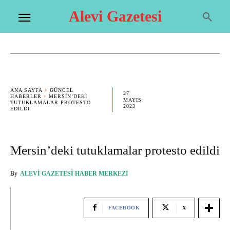
Alevi Gazetesi
ANA SAYFA
GÜNCEL
27
HABERLER
MERSIN’DEKI
MAYIS
TUTUKLAMALAR PROTESTO
2023
EDILDI
Mersin’deki tutuklamalar protesto edildi
By
ALEVI GAZETESI HABER MERKEZI
FACEBOOK
X