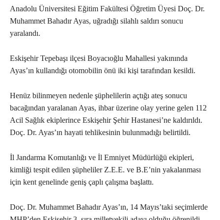
Anadolu Üniversitesi Eğitim Fakültesi Öğretim Üyesi Doç. Dr.
Muhammet Bahadır Ayas, uğradığı silahlı saldırı sonucu
yaralandı.
Eskişehir Tepebaşı ilçesi Boyacıoğlu Mahallesi yakınında
Ayas’ın kullandığı otomobilin önü iki kişi tarafından kesildi.
Henüz bilinmeyen nedenle şüphelilerin açtığı ateş sonucu
bacağından yaralanan Ayas, ihbar üzerine olay yerine gelen 112
Acil Sağlık ekiplerince Eskişehir Şehir Hastanesi’ne kaldırıldı.
Doç. Dr. Ayas’ın hayati tehlikesinin bulunmadığı belirtildi.
İl Jandarma Komutanlığı ve İl Emniyet Müdürlüğü ekipleri,
kimliği tespit edilen şüpheliler Z.E.E. ve B.E’nin yakalanması
için kent genelinde geniş çaplı çalışma başlattı.
Doç. Dr. Muhammet Bahadır Ayas’ın, 14 Mayıs’taki seçimlerde
MHP’den Eskişehir 3. sıra milletvekili adayı olduğu öğrenildi.