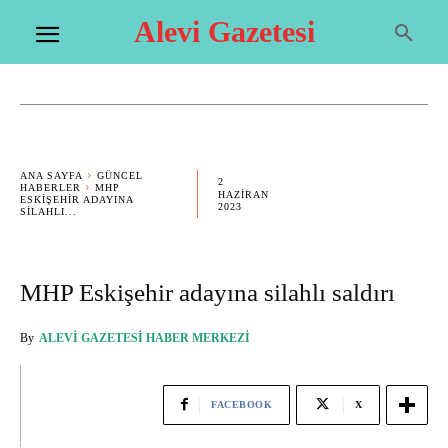
Alevi Gazetesi
ANA SAYFA
GÜNCEL
2
HABERLER
MHP
HAZIRAN
ESKIŞEHIR ADAYINA
2023
SILAHLI...
MHP Eskişehir adayına silahlı saldırı
By
ALEVI GAZETESI HABER MERKEZI
FACEBOOK
X