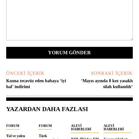
Yorum:
ÖNCEKI İÇERIK
SONRAKI İÇERIK
Kızına tecavüz eden babaya ‘iyi
‘Mayıs ayında 8 kez yasaklı
hal’ indirimi
silah kullanıldı’
YAZARDAN DAHA FAZLASI
FORUM
FORUM
ALEVI
ALEVI
HABERLERI
HABERLERI
Yol ve yolcu
Türk