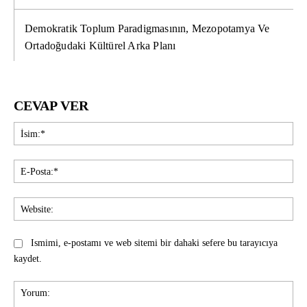
Demokratik Toplum Paradigmasının, Mezopotamya Ve
Ortadoğudaki Kültürel Arka Planı
CEVAP VER
İsi
E-
Pos
Web
Ismimi, e-postamı ve web sitemi bir dahaki sefere bu tarayıcıya
kaydet.