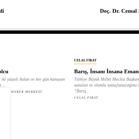
di
Doç. Dr. Cemal 
CELAL FIRAT
olcu
Barış, İnsanı İnsana Eman
 iki yüzyılı bulan ve her gün kanayan
Türkiye Büyük Millet Meclisi Başkan
....
sunulan ve olumlu sonuçlanacağına 
“Barış...
ETESI HABER MERKEZI
CELAL FIRAT
z