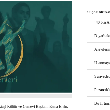
EN ÇOK OKUNA
’40 bin A
Diyarbakı
Alevilerin
Utanmaya
Suriyede 
Pazarcık’
Bu fırtı
ktaşi Kültür ve Cemevi Başkanı Esma Ersin,