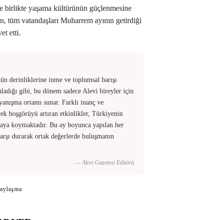
ve birlikte yaşama kültürünün güçlenmesine
in, tüm vatandaşları Muharrem ayının getirdiği
t etti.
n derinliklerine inme ve toplumsal barışı
uladığı gibi, bu dönem sadece Alevi bireyler için
yanışma ortamı sunar. Farklı inanç ve
erek hoşgörüyü artıran etkinlikler, Türkiyenin
rtaya koymaktadır. Bu ay boyunca yapılan her
 karşı durarak ortak değerlerde buluşmanın
— Alevi Gazetesi Editörü
aylaşma