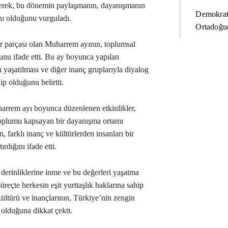
erek, bu dönemin paylaşmanın, dayanışmanın
Demokrat
nı olduğunu vurguladı.
Ortadoğud
ir parçası olan Muharrem ayının, toplumsal
ğunu ifade etti. Bu ay boyunca yapılan
n yaşatılması ve diğer inanç gruplarıyla diyalog
p olduğunu belirtti.
arrem ayı boyunca düzenlenen etkinlikler,
 toplumu kapsayan bir dayanışma ortamı
n, farklı inanç ve kültürlerden insanları bir
ırdığını ifade etti.
 derinliklerine inme ve bu değerleri yaşatma
üreçte herkesin eşit yurttaşlık haklarına sahip
ültürü ve inançlarının, Türkiye’nin zengin
ı olduğuna dikkat çekti.