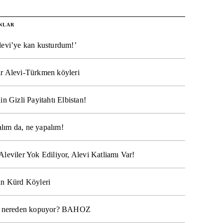
NLAR
levi’ye kan kusturdum!’
r Alevi-Türkmen köyleri
in Gizli Payitahtı Elbistan!
lım da, ne yapalım!
Aleviler Yok Ediliyor, Alevi Katliamı Var!
ın Kürd Köyleri
na nereden kopuyor? BAHOZ