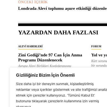
ÖNCEKI İÇERIK
Londrada Alevi toplumu aşure etkinliği düzenle
YAZARDAN DAHA FAZLASI
ALEVI HABERLERI
FORUM
Zini Gediği’nde 97 Can İçin Anma
Yol ve y
Programı Düzenlenecek
Kürt sorunu
bir sorundur
Avrupa Alevi Birlikleri Konfederasyonu
(AABK), 8 Ağustos 1938’de Zini Gediği’nde
ALEVI GAZ
Gizliliğiniz Bizim İçin Önemli
yaşanan...
ALEVI GAZETESI
Size daha iyi bir deneyim sunmak, kişiselleştirilmiş
reklamlar veya içerikler göstermek ve site trafiğimizi anali
etmek için çerezler kullanıyoruz. ‘Tümünü Kabul Et’
butonuna tıklayarak çerezlerin kullanımına izin vermiş
olursunuz.