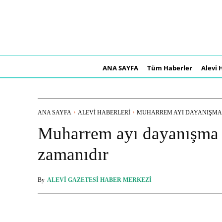
ANA SAYFA
Tüm Haberler
Alevi 
ANA SAYFA
ALEVI HABERLERI
MUHARREM AYI DAYANIŞMA V
Muharrem ayı dayanışma
zamanıdır
By
ALEVI GAZETESI HABER MERKEZI