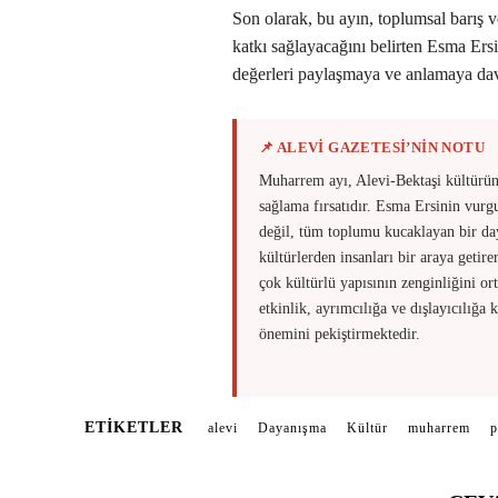
Son olarak, bu ayın, toplumsal barış 
katkı sağlayacağını belirten Esma Ers
değerleri paylaşmaya ve anlamaya dave
📌 ALEVİ GAZETESİ’NİN NOTU
Muharrem ayı, Alevi-Bektaşi kültürünü
sağlama fırsatıdır. Esma Ersinin vurg
değil, tüm toplumu kucaklayan bir da
kültürlerden insanları bir araya getir
çok kültürlü yapısının zenginliğini o
etkinlik, ayrımcılığa ve dışlayıcılığa
önemini pekiştirmektedir.
ETIKETLER
alevi
Dayanışma
Kültür
muharrem
p