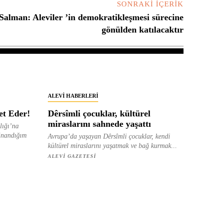
SONRAKI İÇERIK
Salman: Aleviler ’in demokratikleşmesi sürecine
gönülden katılacaktır
ALEVI HABERLERI
et Eder!
Dêrsîmli çocuklar, kültürel
miraslarını sahnede yaşattı
lığı’na
inandığım
Avrupa’da yaşayan Dêrsîmli çocuklar, kendi
kültürel miraslarını yaşatmak ve bağ kurmak...
ALEVI GAZETESI