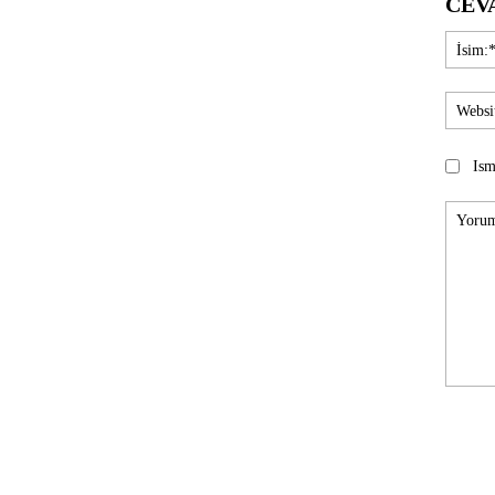
CEV
Ism
Yorum: