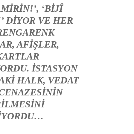
MIRIN!’, ‘BIJÎ
’ DIYOR VE HER
RENGARENK
AR, AFIŞLER,
KARTLAR
ORDU. İSTASYON
KI HALK, VEDAT
 CENAZESININ
ILMESINI
IYORDU…