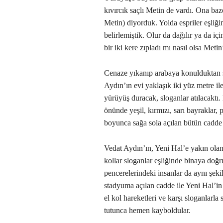
kıvırcık saçlı Metin de vardı. Ona ba
Metin) diyorduk. Yolda espriler eşliğ
belirlemiştik. Olur da dağılır ya da i
bir iki kere zıpladı mı nasıl olsa Metin
Cenaze yıkanıp arabaya konulduktan so
Aydın’ın evi yaklaşık iki yüz metre il
yürüyüş duracak, sloganlar atılacaktı
önünde yeşil, kırmızı, sarı bayraklar,
boyunca sağa sola açılan bütün cadde 
Vedat Aydın’ın, Yeni Hal’e yakın olan
kollar sloganlar eşliğinde binaya doğ
pencerelerindeki insanlar da aynı şeki
stadyuma açılan cadde ile Yeni Hal’in 
el kol hareketleri ve karşı sloganlarl
tutunca hemen kayboldular.