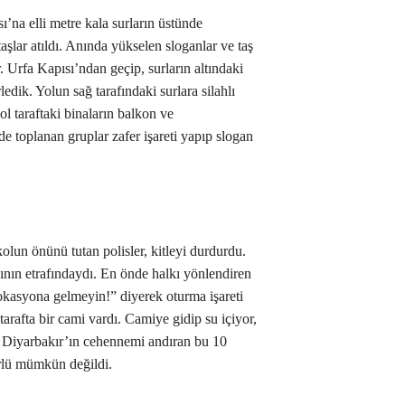
’na elli metre kala surların üstünde
aşlar atıldı. Anında yükselen sloganlar ve taş
Urfa Kapısı’ndan geçip, surların altındaki
dik. Yolun sağ tarafındaki surlara silahlı
Sol taraftaki binaların balkon ve
e toplanan gruplar zafer işareti yapıp slogan
olun önünü tutan polisler, kitleyi durdurdu.
sının etrafındaydı. En önde halkı yönlendiren
okasyona gelmeyin!” diyerek oturma işareti
arafta bir cami vardı. Camiye gidip su içiyor,
. Diyarbakır’ın cehennemi andıran bu 10
lü mümkün değildi.