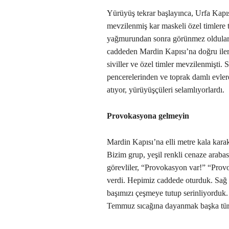
Yürüyüş tekrar başlayınca, Urfa Kapısı
mevzilenmiş kar maskeli özel timlere t
yağmurundan sonra görünmez oldular. 
caddeden Mardin Kapısı’na doğru ilerle
siviller ve özel timler mevzilenmişti. 
pencerelerinden ve toprak damlı evlerd
atıyor, yürüyüşçüleri selamlıyorlardı.
Provokasyona gelmeyin
Mardin Kapısı’na elli metre kala karak
Bizim grup, yeşil renkli cenaze araba
görevliler, “Provokasyon var!” “Prov
verdi. Hepimiz caddede oturduk. Sağ t
başımızı çeşmeye tutup serinliyorduk
Temmuz sıcağına dayanmak başka tür