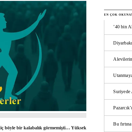
EN ÇOK OKUNA
’40 bin A
Diyarbakı
Alevilerin
Utanmaya
Suriyede 
Pazarcık’
Bu fırtı
hiç böyle bir kalabalık görmemişti… Yüksek