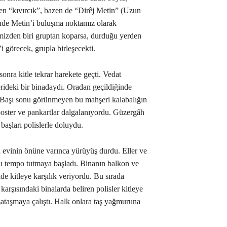
zen “kıvırcık”, bazen de “Dirêj Metin” (Uzun
inde Metin’i buluşma noktamız olarak
çimizden biri gruptan koparsa, durduğu yerden
’i görecek, grupla birleşecekti.
nra kitle tekrar harekete geçti. Vedat
erideki bir binadaydı. Oradan geçildiğinde
. Başı sonu görünmeyen bu mahşeri kalabalığın
 poster ve pankartlar dalgalanıyordu. Güzergâh
başları polislerle doluydu.
 evinin önüne varınca yürüyüş durdu. Eller ve
ru tempo tutmaya başladı. Binanın balkon ve
lde kitleye karşılık veriyordu. Bu sırada
karşısındaki binalarda beliren polisler kitleye
a sataşmaya çalıştı. Halk onlara taş yağmuruna