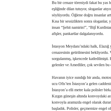
Bu bir cenaze töreniydi fakat bu yas 
eşliğinde dilan tutuyor, sloganlar atıyo
söylüyordu. Öğlene doğru insanlar ar
Kısa bir sessizlikten sonra sloganlar,
insan “Şehit namirin!”, “Bijî Kurdista
afişler, pankartlar dalgalanıyordu.
İstasyon Meydanı’ndaki halk, Elazığ 
cenazesinin getirilmesini bekliyordu. 
sorgulanmış, işkencede katledilmişt
gelenler ve Amedliler, çok sevilen bu
Havanın iyice ısındığı bir anda, motos
ucu Ofis’ten İstasyon’a gelen cadde
İstasyon’a elli metre kala polisler bir
Kızgın güneşin altında konvoydaki araç
konvoyla aramızda engel olarak dura
başladık. Polisler, geçmemize engel ol