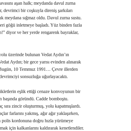
havasını aşan halk; meydanda davul zurna
r, devrimci bir coşkuyla direniş şarkıları
tık meydana sığmaz oldu. Davul zurna sustu.
 yeri göğü inletmeye başladı. Yüz binden fazla
n!” diyor ve her yerde rengarenk bayraklar,
yolu üzerinde bulunan Vedat Aydın’ın
Vedat Aydın; bir gece yarısı evinden alınarak
i. Bugün, 10 Temmuz 1991… Çevre illerden
 devrimciyi sonsuzluğa uğurlayacaktı.
ikletlerin eşlik ettiği cenaze konvoyunun bir
nin başında göründü. Cadde bomboştu.
kaç sıra zincir oluşturmuş, yolu kapatmışlardı.
lar farlarını yakmış, ağır ağır yaklaşırken,
n polis kordonuna doğru hızla yürümeye
mak için kalkanlarını kaldırarak kenetlendiler.