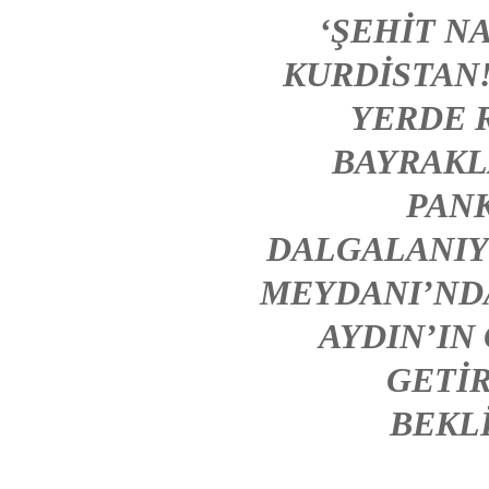
‘ŞEHIT NA
KURDISTAN!
YERDE 
BAYRAKL
PAN
DALGALANIY
MEYDANI’NDA
AYDIN’IN
GETIR
BEKL