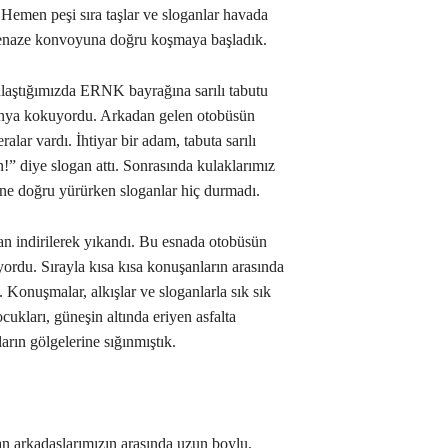
 Hemen peşi sıra taşlar ve sloganlar havada
a cenaze konvoyuna doğru koşmaya başladık.
laştığımızda ERNK bayrağına sarılı tabutu
lonya kokuyordu. Arkadan gelen otobüsün
lar vardı. İhtiyar bir adam, tabuta sarılı
!” diye slogan attı. Sonrasında kulaklarımız
ne doğru yürürken sloganlar hiç durmadı.
an indirilerek yıkandı. Bu esnada otobüsün
rdu. Sırayla kısa kısa konuşanların arasında
 Konuşmalar, alkışlar ve sloganlarla sık sık
cukları, güneşin altında eriyen asfalta
arın gölgelerine sığınmıştık.
an arkadaşlarımızın arasında uzun boylu,