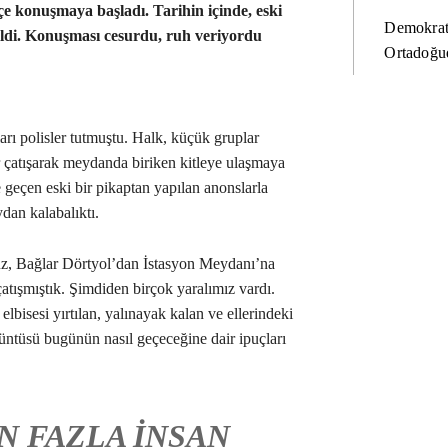
tçe konuşmaya başladı. Tarihin içinde, eski
Demokrat
ldi. Konuşması cesurdu, ruh veriyordu
Ortadoğud
rı polisler tutmuştu. Halk, küçük gruplar
ler çatışarak meydanda biriken kitleye ulaşmaya
 geçen eski bir pikaptan yapılan anonslarla
dan kalabalıktı.
z, Bağlar Dörtyol’dan İstasyon Meydanı’na
çatışmıştık. Şimdiden birçok yaralımız vardı.
elbisesi yırtılan, yalınayak kalan ve ellerindeki
örüntüsü bugünün nasıl geçeceğine dair ipuçları
N FAZLA INSAN