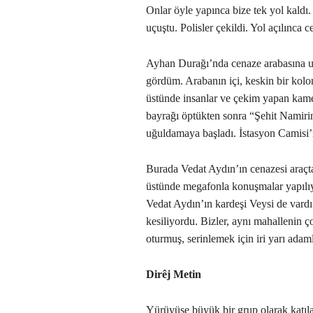
Onlar öyle yapınca bize tek yol kaldı.
uçuştu. Polisler çekildi. Yol açılınc
Ayhan Durağı’nda cenaze arabasına u
gördüm. Arabanın içi, keskin bir ko
üstünde insanlar ve çekim yapan kamera
bayrağı öptükten sonra “Şehit Namirin
uğuldamaya başladı. İstasyon Camisi’
Burada Vedat Aydın’ın cenazesi araçt
üstünde megafonla konuşmalar yapılıyo
Vedat Aydın’ın kardeşi Veysi de vardı.
kesiliyordu. Bizler, aynı mahallenin ço
oturmuş, serinlemek için iri yarı adaml
Dirêj Metin
Yürüyüşe büyük bir grup olarak katıl