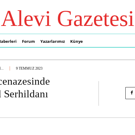
Alevi Gazetesi
Haberleri
Forum
Yazarlarımız
Künye
..
9 TEMMUZ 2023
cenazesinde
d Serhildanı