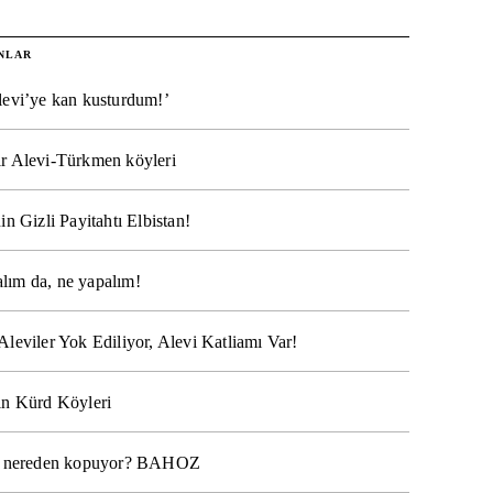
NLAR
levi’ye kan kusturdum!’
r Alevi-Türkmen köyleri
in Gizli Payitahtı Elbistan!
lım da, ne yapalım!
Aleviler Yok Ediliyor, Alevi Katliamı Var!
ın Kürd Köyleri
na nereden kopuyor? BAHOZ