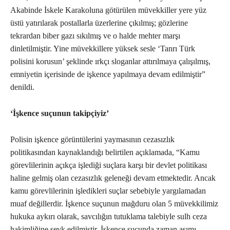
Akabinde İskele Karakoluna götürülen müvekkiller yere yüz
üstü yatırılarak postallarla üzerlerine çıkılmış; gözlerine
tekrardan biber gazı sıkılmış ve o halde mehter marşı
dinletilmiştir. Yine müvekkillere yüksek sesle ‘Tanrı Türk
polisini korusun’ şeklinde ırkçı sloganlar attırılmaya çalışılmış,
emniyetin içerisinde de işkence yapılmaya devam edilmiştir”
denildi.
‘İşkence suçunun takipçiyiz’
Polisin işkence görüntülerini yaymasının cezasızlık
politikasından kaynaklandığı belirtilen açıklamada, “Kamu
görevlilerinin açıkça işlediği suçlara karşı bir devlet politikası
haline gelmiş olan cezasızlık geleneği devam etmektedir. Ancak
kamu görevlilerinin işledikleri suçlar sebebiyle yargılamadan
muaf değillerdir. İşkence suçunun mağduru olan 5 müvekkilimiz
hukuka aykırı olarak, savcılığın tutuklama talebiyle sulh ceza
hakimliğine sevk edilmiştir. İşkence suçunda zaman aşımı