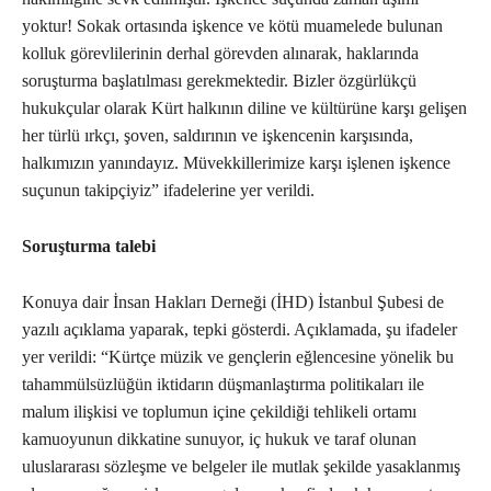
yoktur! Sokak ortasında işkence ve kötü muamelede bulunan
kolluk görevlilerinin derhal görevden alınarak, haklarında
soruşturma başlatılması gerekmektedir. Bizler özgürlükçü
hukukçular olarak Kürt halkının diline ve kültürüne karşı gelişen
her türlü ırkçı, şoven, saldırının ve işkencenin karşısında,
halkımızın yanındayız. Müvekkillerimize karşı işlenen işkence
suçunun takipçiyiz” ifadelerine yer verildi.
Soruşturma talebi
Konuya dair İnsan Hakları Derneği (İHD) İstanbul Şubesi de
yazılı açıklama yaparak, tepki gösterdi. Açıklamada, şu ifadeler
yer verildi: “Kürtçe müzik ve gençlerin eğlencesine yönelik bu
tahammülsüzlüğün iktidarın düşmanlaştırma politikaları ile
malum ilişkisi ve toplumun içine çekildiği tehlikeli ortamı
kamuoyunun dikkatine sunuyor, iç hukuk ve taraf olunan
uluslararası sözleşme ve belgeler ile mutlak şekilde yasaklanmış