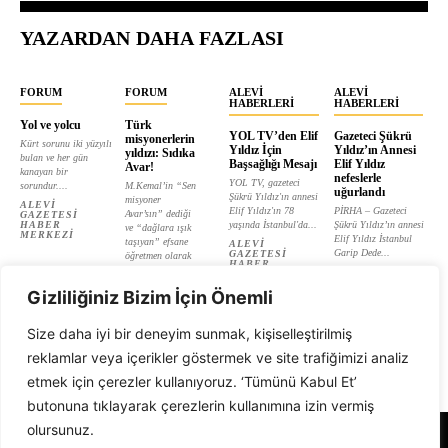
YAZARDAN DAHA FAZLASI
FORUM
FORUM
ALEVI
ALEVI
HABERLERI
HABERLERI
Yol ve yolcu
Türk
YOL TV’den Elif
Gazeteci Şükrü
misyonerlerin
Kürt sorunu iki yüzyılı
Yıldız İçin
Yıldız’ın Annesi
yıldızı: Sıdıka
bulan ve her gün
Başsağlığı Mesajı
Elif Yıldız
Avar!
kanayan bir
nefeslerle
YOL TV, gazeteci
sorundur....
M.Kemal’in “Sen
uğurlandı
Şükrü Yıldız'ın annesi
misyoner
ALEVI
Elif Yıldız'ın 78
PİRHA – Gazeteci
Avar’sın” dediği
GAZETESI
HABER
yaşında İstanbul'da...
Şükrü Yıldız’ın annesi
ve “dağlara ışık
MERKEZI
Elif Yıldız İstanbul
taşıyan” efsane
ALEVI
Garip Dede...
GAZETESI
öğretmen olarak
HABER
tanıtılan...
ALEVI
MERKEZI
GAZETESI
ALEVI
HABER
Gizliliğiniz Bizim İçin Önemli
GAZETESI
MERKEZI
HABER
MERKEZI
Size daha iyi bir deneyim sunmak, kişiselleştirilmiş
reklamlar veya içerikler göstermek ve site trafiğimizi analiz
etmek için çerezler kullanıyoruz. ‘Tümünü Kabul Et’
butonuna tıklayarak çerezlerin kullanımına izin vermiş
olursunuz.