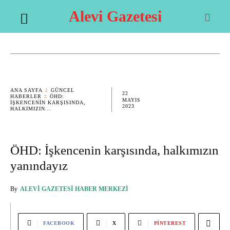
Alevi Gazetesi
ANA SAYFA
GÜNCEL
22
HABERLER
ÖHD:
MAYIS
İŞKENCENIN KARŞISINDA,
2023
HALKIMIZIN...
ÖHD: İşkencenin karşısında, halkımızın
yanındayız
By
ALEVI GAZETESI HABER MERKEZI
FACEBOOK
X
PINTEREST