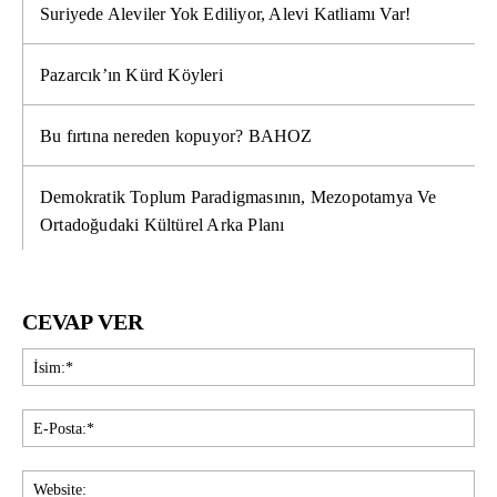
Suriyede Aleviler Yok Ediliyor, Alevi Katliamı Var!
Pazarcık’ın Kürd Köyleri
Bu fırtına nereden kopuyor? BAHOZ
Demokratik Toplum Paradigmasının, Mezopotamya Ve
Ortadoğudaki Kültürel Arka Planı
CEVAP VER
İsi
E-
Pos
Web