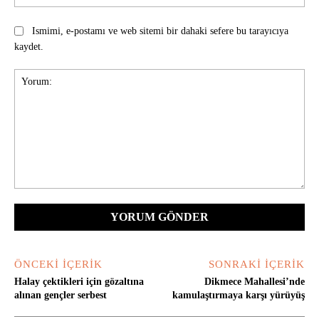
Ismimi, e-postamı ve web sitemi bir dahaki sefere bu tarayıcıya
kaydet.
Yorum:
ÖNCEKI İÇERIK
SONRAKI İÇERIK
Halay çektikleri için gözaltına
Dikmece Mahallesi’nde
alınan gençler serbest
kamulaştırmaya karşı yürüyüş