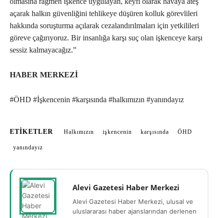
olmasına rağmen işkence uygulayan, keyfi olarak havaya ateş
açarak halkın güvenliğini tehlikeye düşüren kolluk görevlileri
hakkında soruşturma açılarak cezalandırılmaları için yetkilileri
göreve çağırıyoruz. Bir insanlığa karşı suç olan işkenceye karşı
sessiz kalmayacağız.”
HABER MERKEZİ
#ÖHD #İşkencenin #karşısında #halkımızın #yanındayız
ETIKETLER
Halkımızın
işkencenin
karşısında
ÖHD
yanındayız
Alevi Gazetesi Haber Merkezi
Alevi Gazetesi Haber Merkezi, ulusal ve
uluslararası haber ajanslarından derlenen