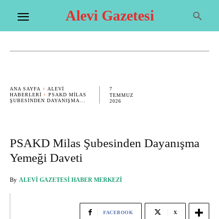
Alevi Gazetesi
7
ANA SAYFA
ALEVI
HABERLERI
PSAKD MILAS
TEMMUZ
ŞUBESINDEN DAYANIŞMA...
2026
PSAKD Milas Şubesinden Dayanışma
Yemeği Daveti
By
ALEVI GAZETESI HABER MERKEZI
FACEBOOK
X