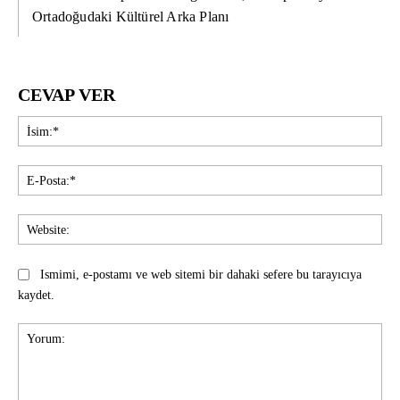
Ortadoğudaki Kültürel Arka Planı
CEVAP VER
İsi
E-
Pos
Web
Ismimi, e-postamı ve web sitemi bir dahaki sefere bu tarayıcıya
kaydet.