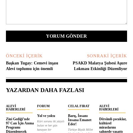
Yorum:
ÖNCEKI İÇERIK
SONRAKI İÇERIK
Başkan Tugay: Cemevi inşası
PSAKD Malatya Şubesi Aşure
Alevi toplumu için önemli
Lokması Etkinliği Düzenliyor
YAZARDAN DAHA FAZLASI
ALEVI
FORUM
CELAL FIRAT
ALEVI
HABERLERI
HABERLERI
Yol ve yolcu
Barış, İnsanı
Zini Gediği’nde
Dêrsîmli çocuklar,
İnsana Emanet
Kürt sorunu iki yüzyılı
97 Can İçin Anma
kültürel
Eder!
bulan ve her gün
Programı
miraslarını
kanayan bir
Türkiye Büyük Millet
Düzenlenecek
sahnede yaşattı