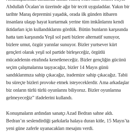
Abdullah Öcalan’ın üzerinde ağır bir tecrit uyguladılar. Yakın bir
tarihte Maraş depremini yaşadık, orada ilk günden itibaren
insanlara ulaşıp hayat kurtarmak yerine tüm imkânlarını kendi
iktidarları için kullandıklarını gördük. Bütün bunların karşısında
hatta tam karşısında Yeşil sol parti bizlere alternatif sunuyor,
bizlere umut, özgür yarınlar sunuyor. Bizler yurtsever kürt
gençleri olarak yeşil sol partide birleşeceğiz, örgütlü
mücadelenin etrafında kenetleneceğiz. Bizler gençliğin gücünü
seçim çalışmalarına taşıyacağız, bizler 14 Mayıs günü
sandıklarımıza sahip çıkacağız, irademize sahip çıkacağız. Tabii
bu süreçte bizleri provoke etmek isteyeceklerdir. Ama arkadaşlar
biz onların türlü türlü oyunlarını biliyoruz. Bizler oyunlarına
gelmeyeceğiz” ifadelerini kullandı.
Konuşmaların ardından sanatçı Azad Bedran sahne aldı.
Bedran’ın seslendirdiği şarkılarla halaya duran kitle, 15 Mayıs’ta
yeni güne zaferle uyanacakları mesajını verdi.