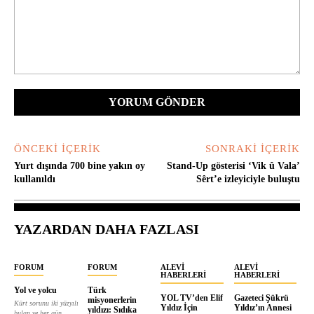
Yorum:
ÖNCEKI İÇERIK
SONRAKI İÇERIK
Yurt dışında 700 bine yakın oy
Stand-Up gösterisi ‘Vik û Vala’
kullanıldı
Sêrt’e izleyiciyle buluştu
YAZARDAN DAHA FAZLASI
FORUM
FORUM
ALEVI
ALEVI
HABERLERI
HABERLERI
Yol ve yolcu
Türk
YOL TV’den Elif
Gazeteci Şükrü
misyonerlerin
Kürt sorunu iki yüzyılı
Yıldız İçin
Yıldız’ın Annesi
yıldızı: Sıdıka
bulan ve her gün