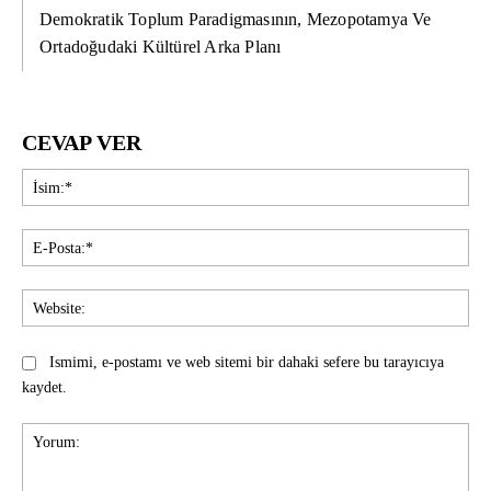
Demokratik Toplum Paradigmasının, Mezopotamya Ve
Ortadoğudaki Kültürel Arka Planı
CEVAP VER
İsi
E-
Pos
Web
Ismimi, e-postamı ve web sitemi bir dahaki sefere bu tarayıcıya
kaydet.