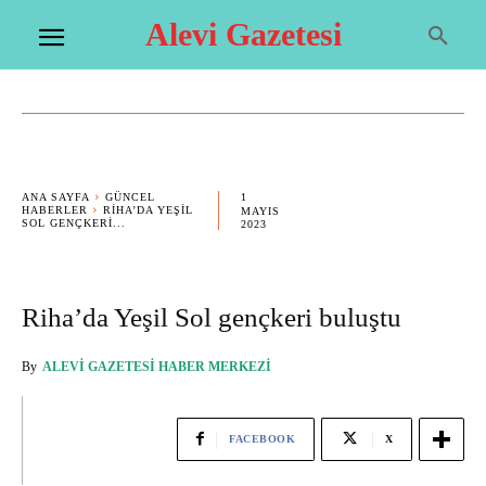
Alevi Gazetesi
1
ANA SAYFA
GÜNCEL
HABERLER
RIHA’DA YEŞIL
MAYIS
SOL GENÇKERI...
2023
Riha’da Yeşil Sol gençkeri buluştu
By
ALEVI GAZETESI HABER MERKEZI
FACEBOOK
X