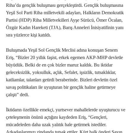
Riha’da gençlik buluşması gerçekleştirdi. Gençlik buluşmasına
Yeşil Sol Parti Riha milletvekili adayları, Halkların Demokratik
Partisi (HDP) Riha Milletvekilleri Ayşe Sürücü, Ömer Öcalan,
Özgür Kadın Hareketi (TJA), Barış Anneleri İnisiyatifinin yanı
sıra yüzlerce kişi katıldı.
Buluşmada Yeşil Sol Gençlik Meclisi adına konuşan Senem
Eriş, “Bizler 20 yıllık faşist, erkek egemen AKP-MHP devletle
büyüdük. Belki de en çok bizler maruz kaldık. Bu iktidar
geleceksizlik, yoksulluk, açlık, Sefalet, işsizlik, tutsaklıklar,
katliamlar, talanları getirdi beraberinde. Bizleri devletin özel
savaş politikaları ile uyuşturan bir gençlik haline getirmeye
çalıştı” dedi.
İktidarın özellikle emekçi, yurtsever mahallelerde uyuşturucu ve
çeteleşmenin önünü açtığını kaydeden Eriş, “Gençleri,
mücadeleden daha uzak yalıtık hale getirmek istediler.
Arkadaşlarımızı zindanda tutsak ettiler, Kürt halk önderi Sayın