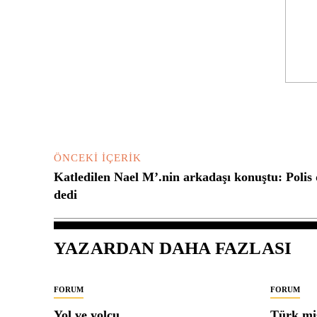
Yorum:
ÖNCEKI İÇERIK
Katledilen Nael M’.nin arkadaşı konuştu: Polis 
dedi
YAZARDAN DAHA FAZLASI
FORUM
FORUM
Yol ve yolcu
Türk mis