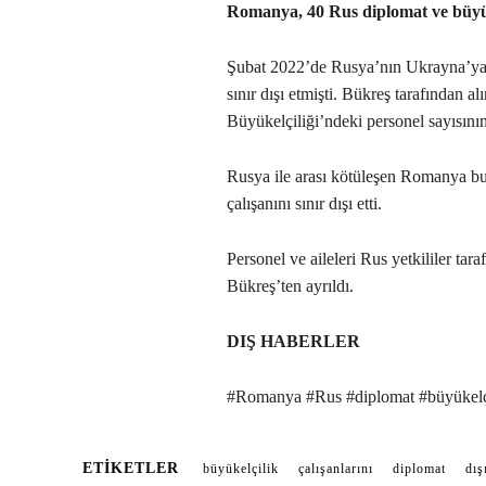
Romanya, 40 Rus diplomat ve büyükel
Şubat 2022’de Rusya’nın Ukrayna’ya 
sınır dışı etmişti. Bükreş tarafından al
Büyükelçiliği’ndeki personel sayısını
Rusya ile arası kötüleşen Romanya b
çalışanını sınır dışı etti.
Personel ve aileleri Rus yetkililer tar
Bükreş’ten ayrıldı.
DIŞ HABERLER
#Romanya #Rus #diplomat #büyükelçilik
ETIKETLER
büyükelçilik
çalışanlarını
diplomat
dış