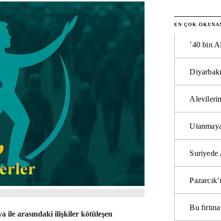
EN ÇOK OKUNA
’40 bin A
Diyarbakı
Alevilerin
Utanmaya
Suriyede 
Pazarcık’
Bu fırtı
ile arasındaki ilişkiler kötüleşen