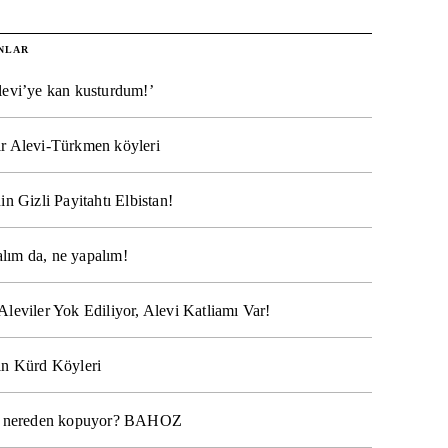
NLAR
levi’ye kan kusturdum!’
r Alevi-Türkmen köyleri
in Gizli Payitahtı Elbistan!
lım da, ne yapalım!
Aleviler Yok Ediliyor, Alevi Katliamı Var!
ın Kürd Köyleri
na nereden kopuyor? BAHOZ