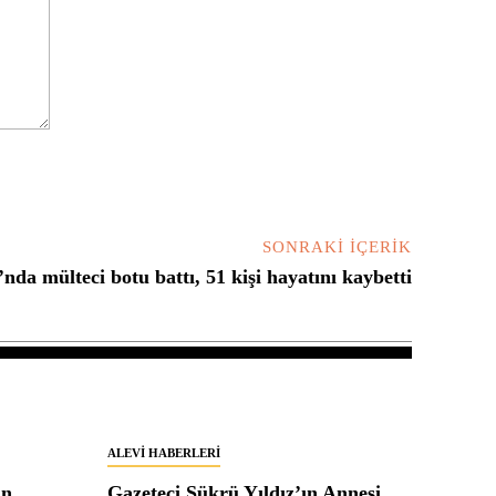
SONRAKI İÇERIK
da mülteci botu battı, 51 kişi hayatını kaybetti
ALEVI HABERLERI
in
Gazeteci Şükrü Yıldız’ın Annesi