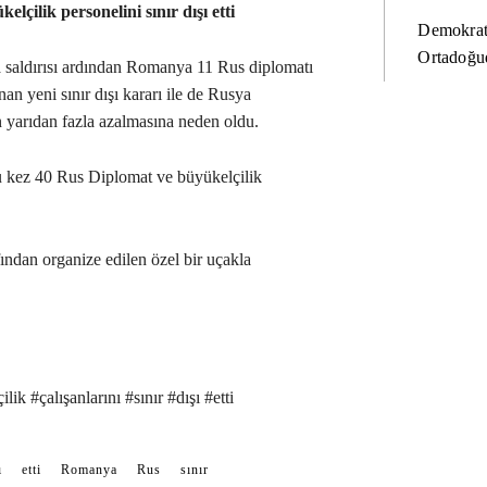
çilik personelini sınır dışı etti
Demokrat
Ortadoğud
saldırısı ardından Romanya 11 Rus diplomatı
ınan yeni sınır dışı kararı ile de Rusya
n yarıdan fazla azalmasına neden oldu.
u kez 40 Rus Diplomat ve büyükelçilik
afından organize edilen özel bir uçakla
 #çalışanlarını #sınır #dışı #etti
ı
etti
Romanya
Rus
sınır