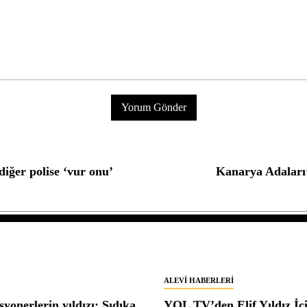
diğer polise ‘vur onu’
Kanarya Adaları’n
ALEVI HABERLERI
yonerlerin yıldızı: Sıdıka
YOL TV’den Elif Yıldız İç