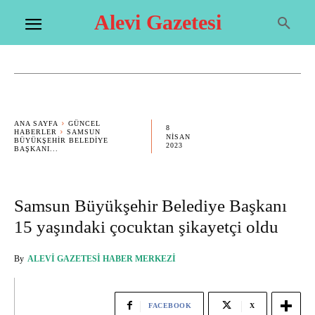
Alevi Gazetesi
ANA SAYFA
GÜNCEL
8
HABERLER
SAMSUN
NISAN
BÜYÜKŞEHIR BELEDIYE
2023
BAŞKANI...
Samsun Büyükşehir Belediye Başkanı
15 yaşındaki çocuktan şikayetçi oldu
By
ALEVI GAZETESI HABER MERKEZI
FACEBOOK
X