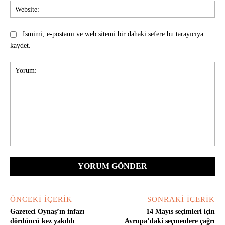
Web
Ismimi, e-postamı ve web sitemi bir dahaki sefere bu tarayıcıya
kaydet.
Yorum:
ÖNCEKI İÇERIK
SONRAKI İÇERIK
Gazeteci Oynaş’ın infazı
14 Mayıs seçimleri için
dördüncü kez yakıldı
Avrupa’daki seçmenlere çağrı