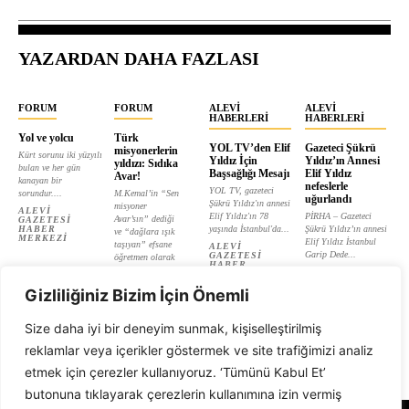
YAZARDAN DAHA FAZLASI
FORUM
FORUM
ALEVI
ALEVI
HABERLERI
HABERLERI
Yol ve yolcu
Türk
YOL TV’den Elif
Gazeteci Şükrü
misyonerlerin
Kürt sorunu iki yüzyılı
Yıldız İçin
Yıldız’ın Annesi
yıldızı: Sıdıka
bulan ve her gün
Başsağlığı Mesajı
Elif Yıldız
Avar!
kanayan bir
nefeslerle
YOL TV, gazeteci
sorundur....
M.Kemal’in “Sen
uğurlandı
Şükrü Yıldız'ın annesi
misyoner
ALEVI
Elif Yıldız'ın 78
PİRHA – Gazeteci
Avar’sın” dediği
GAZETESI
HABER
yaşında İstanbul'da...
Şükrü Yıldız’ın annesi
ve “dağlara ışık
MERKEZI
Elif Yıldız İstanbul
taşıyan” efsane
ALEVI
Garip Dede...
GAZETESI
öğretmen olarak
HABER
tanıtılan...
ALEVI
MERKEZI
GAZETESI
ALEVI
HABER
Gizliliğiniz Bizim İçin Önemli
GAZETESI
MERKEZI
HABER
MERKEZI
Size daha iyi bir deneyim sunmak, kişiselleştirilmiş
reklamlar veya içerikler göstermek ve site trafiğimizi analiz
etmek için çerezler kullanıyoruz. ‘Tümünü Kabul Et’
butonuna tıklayarak çerezlerin kullanımına izin vermiş