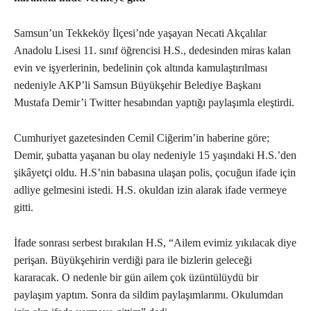
Samsun’un Tekkeköy İlçesi’nde yaşayan Necati Akçalılar
Anadolu Lisesi 11. sınıf öğrencisi H.S., dedesinden miras kalan
evin ve işyerlerinin, bedelinin çok altında kamulaştırılması
nedeniyle AKP’li Samsun Büyükşehir Belediye Başkanı
Mustafa Demir’i Twitter hesabından yaptığı paylaşımla eleştirdi.
Cumhuriyet gazetesinden Cemil Ciğerim’in haberine göre;
Demir, şubatta yaşanan bu olay nedeniyle 15 yaşındaki H.S.’den
şikâyetçi oldu. H.S’nin babasına ulaşan polis, çocuğun ifade için
adliye gelmesini istedi. H.S. okuldan izin alarak ifade vermeye
gitti.
İfade sonrası serbest bırakılan H.S, “Ailem evimiz yıkılacak diye
perişan. Büyükşehirin verdiği para ile bizlerin geleceği
kararacak. O nedenle bir gün ailem çok üzüntülüydü bir
paylaşım yaptım. Sonra da sildim paylaşımlarımı. Okulumdan