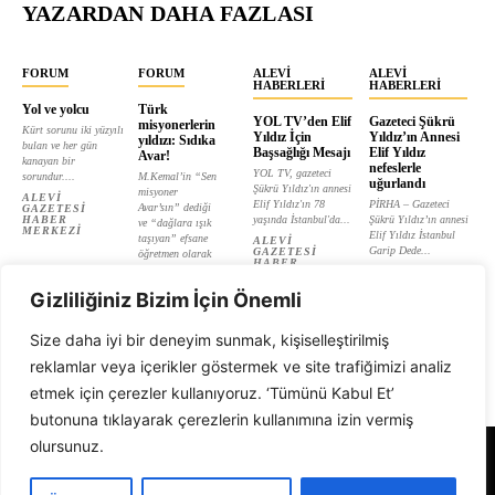
YAZARDAN DAHA FAZLASI
FORUM
FORUM
ALEVI
ALEVI
HABERLERI
HABERLERI
Yol ve yolcu
Türk
YOL TV’den Elif
Gazeteci Şükrü
misyonerlerin
Kürt sorunu iki yüzyılı
Yıldız İçin
Yıldız’ın Annesi
yıldızı: Sıdıka
bulan ve her gün
Başsağlığı Mesajı
Elif Yıldız
Avar!
kanayan bir
nefeslerle
YOL TV, gazeteci
sorundur....
M.Kemal’in “Sen
uğurlandı
Şükrü Yıldız'ın annesi
misyoner
ALEVI
Elif Yıldız'ın 78
PİRHA – Gazeteci
Avar’sın” dediği
GAZETESI
HABER
yaşında İstanbul'da...
Şükrü Yıldız’ın annesi
ve “dağlara ışık
MERKEZI
Elif Yıldız İstanbul
taşıyan” efsane
ALEVI
Garip Dede...
GAZETESI
öğretmen olarak
HABER
tanıtılan...
ALEVI
MERKEZI
GAZETESI
ALEVI
HABER
Gizliliğiniz Bizim İçin Önemli
GAZETESI
MERKEZI
HABER
MERKEZI
Size daha iyi bir deneyim sunmak, kişiselleştirilmiş
reklamlar veya içerikler göstermek ve site trafiğimizi analiz
etmek için çerezler kullanıyoruz. ‘Tümünü Kabul Et’
butonuna tıklayarak çerezlerin kullanımına izin vermiş
olursunuz.
Alevi Gazetesi