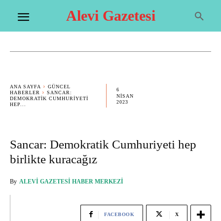
Alevi Gazetesi
ANA SAYFA
GÜNCEL
6
HABERLER
SANCAR:
NISAN
DEMOKRATIK CUMHURIYETI
2023
HEP...
Sancar: Demokratik Cumhuriyeti hep
birlikte kuracağız
By
ALEVI GAZETESI HABER MERKEZI
FACEBOOK
X