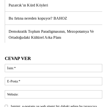
Pazarcık’ın Kürd Köyleri
Bu fırtına nereden kopuyor? BAHOZ
Demokratik Toplum Paradigmasının, Mezopotamya Ve
Ortadoğudaki Kültürel Arka Planı
CEVAP VER
İsi
E-
Pos
Web
Ismimi, e-postamı ve web sitemi bir dahaki sefere bu tarayıcıya