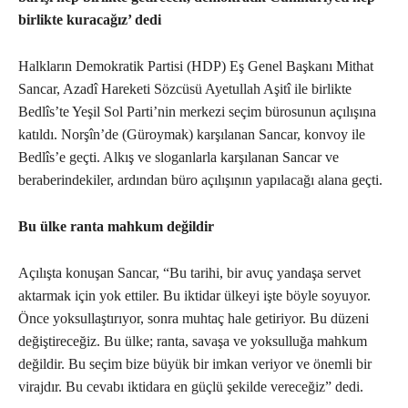
birlikte kuracağız’ dedi
Halkların Demokratik Partisi (HDP) Eş Genel Başkanı Mithat
Sancar, Azadî Hareketi Sözcüsü Ayetullah Aşitî ile birlikte
Bedlîs’te Yeşil Sol Parti’nin merkezi seçim bürosunun açılışına
katıldı. Norşîn’de (Güroymak) karşılanan Sancar, konvoy ile
Bedlîs’e geçti. Alkış ve sloganlarla karşılanan Sancar ve
beraberindekiler, ardından büro açılışının yapılacağı alana geçti.
Bu ülke ranta mahkum değildir
Açılışta konuşan Sancar, “Bu tarihi, bir avuç yandaşa servet
aktarmak için yok ettiler. Bu iktidar ülkeyi işte böyle soyuyor.
Önce yoksullaştırıyor, sonra muhtaç hale getiriyor. Bu düzeni
değiştireceğiz. Bu ülke; ranta, savaşa ve yoksulluğa mahkum
değildir. Bu seçim bize büyük bir imkan veriyor ve önemli bir
virajdır. Bu cevabı iktidara en güçlü şekilde vereceğiz” dedi.