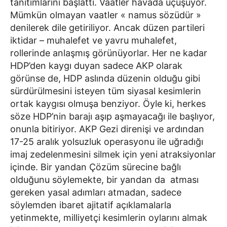
tanıtımlarını başlattı. Vaatler havada uçuşuyor.
Mümkün olmayan vaatler « namus sözüdür »
denilerek dile getiriliyor. Ancak düzen partileri
iktidar – muhalefet ve yavru muhalefet,
rollerinde anlaşmış görünüyorlar. Her ne kadar
HDP’den kaygı duyan sadece AKP olarak
görünse de, HDP aslında düzenin olduğu gibi
sürdürülmesini isteyen tüm siyasal kesimlerin
ortak kaygısı olmuşa benziyor. Öyle ki, herkes
söze HDP’nin barajı aşıp aşmayacağı ile başlıyor,
onunla bitiriyor. AKP Gezi direnişi ve ardından
17-25 aralık yolsuzluk operasyonu ile uğradığı
imaj zedelenmesini silmek için yeni atraksiyonlar
içinde. Bir yandan Çözüm sürecine bağlı
olduğunu söylemekte, bir yandan da atması
gereken yasal adımları atmadan, sadece
söylemden ibaret ajitatif açıklamalarla
yetinmekte, milliyetçi kesimlerin oylarını almak