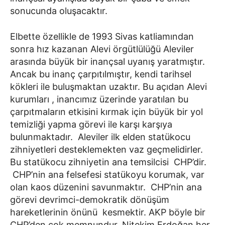
sonucunda oluşacaktır.
Elbette özellikle de 1993 Sivas katliamından
sonra hız kazanan Alevi örgütlülüğü Aleviler
arasında büyük bir inançsal uyanış yaratmıştır.
Ancak bu inanç çarpıtılmıştır, kendi tarihsel
kökleri ile buluşmaktan uzaktır. Bu açıdan Alevi
kurumları , inancımız üzerinde yaratılan bu
çarpıtmaların etkisini kırmak için büyük bir yol
temizliği yapma görevi ile karşı karşıya
bulunmaktadır. Aleviler ilk elden statükocu
zihniyetleri desteklemekten vaz geçmelidirler.
Bu statükocu zihniyetin ana temsilcisi CHP’dir.
CHP’nin ana felsefesi statükoyu korumak, var
olan kaos düzenini savunmaktır. CHP’nin ana
görevi devrimci-demokratik dönüşüm
hareketlerinin önünü kesmektir. AKP böyle bir
CHP’den çok memnundur. Nitekim Erdoğan her