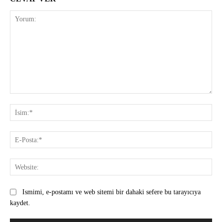
Yorum:
İsi
E-
Pos
Web
Ismimi, e-postamı ve web sitemi bir dahaki sefere bu tarayıcıya
kaydet.