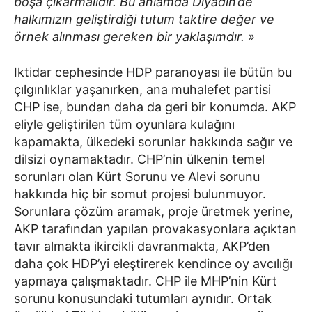
boşa çıkarmalıdır. Bu anlamda Diyadin’de
halkımızın geliştirdiği tutum taktire değer ve
örnek alınması gereken bir yaklaşımdır. »
Iktidar cephesinde HDP paranoyası ile bütün bu
çılgınlıklar yaşanırken, ana muhalefet partisi
CHP ise, bundan daha da geri bir konumda. AKP
eliyle geliştirilen tüm oyunlara kulağını
kapamakta, ülkedeki sorunlar hakkında sağır ve
dilsizi oynamaktadır. CHP’nin ülkenin temel
sorunları olan Kürt Sorunu ve Alevi sorunu
hakkında hiç bir somut projesi bulunmuyor.
Sorunlara çözüm aramak, proje üretmek yerine,
AKP tarafından yapılan provakasyonlara açıktan
tavır almakta ikircikli davranmakta, AKP’den
daha çok HDP’yi eleştirerek kendince oy avcılığı
yapmaya çalışmaktadır. CHP ile MHP’nin Kürt
sorunu konusundaki tutumları aynıdır. Ortak