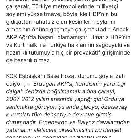
çalışarak, Türkiye metropollerinde milliyetçi
söylemi yükseltmeye, böylelikle HDP’nin bu
gidişattan rahatsız olan kesimlerin oylarını
almasının önüne geçmeye çalışmaktadır. Ancak
AKP Ağrı’da başarılı olamamıştır. Umarız HDP’nin
ve Kürt halkı ile Türkiye halklarının sağduyulu ve
hazırlıklı tutumuyla hiç bir provakatif girişiminde
de başarılı olmaz.
KCK Eşbaşkanı Bese Hozat durumu şöyle izah
ediyor ; «
Erdoğan AKP’si, kendisinin yarattığı
dalgalı denizde boğulmamak adına çareyi,
2007-2012 yılları arasında yaptığı gibi Ordu’ya
sarılmakta görüyor. Şu anda gladyo, özelsavaş
kurumları tüm dehşetiyle devreye girmiş
durumdadır. Ergenekon ve Balyoz davalarından
yatanların alelacele bırakılmasının bu dehşet
senaryosuyla doğrudan bağlantısı vardır.