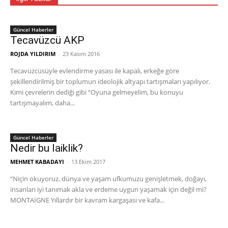
Güncel Haberler
Tecavüzcü AKP
ROJDA YILDIRIM
-
23 Kasım 2016
Tecavüzcüsüyle evlendirme yasası ile kapalı, erkeğe göre
şekillendirilmiş bir toplumun ideolojik altyapı tartışmaları yapılıyor.
Kimi çevrelerin dediği gibi “Oyuna gelmeyelim, bu konuyu
tartışmayalım, daha...
Güncel Haberler
Nedir bu laiklik?
MEHMET KABADAYI
-
13 Ekim 2017
“Niçin okuyoruz, dünya ve yaşam ufkumuzu genişletmek, doğayı,
insanları iyi tanımak akla ve erdeme uygun yaşamak için değil mi?
MONTAİGNE Yıllardır bir kavram kargaşası ve kafa...