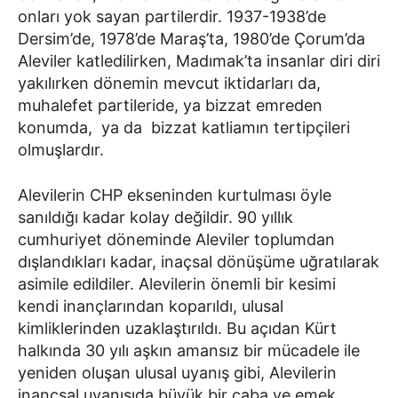
onları yok sayan partilerdir. 1937-1938’de
Dersim’de, 1978’de Maraş’ta, 1980’de Çorum’da
Aleviler katledilirken, Madımak’ta insanlar diri diri
yakılırken dönemin mevcut iktidarları da,
muhalefet partileride, ya bizzat emreden
konumda, ya da bizzat katliamın tertipçileri
olmuşlardır.
Alevilerin CHP ekseninden kurtulması öyle
sanıldığı kadar kolay değildir. 90 yıllık
cumhuriyet döneminde Aleviler toplumdan
dışlandıkları kadar, inaçsal dönüşüme uğratılarak
asimile edildiler. Alevilerin önemli bir kesimi
kendi inançlarından koparıldı, ulusal
kimliklerinden uzaklaştırıldı. Bu açıdan Kürt
halkında 30 yılı aşkın amansız bir mücadele ile
yeniden oluşan ulusal uyanış gibi, Alevilerin
inançsal uyanışıda büyük bir çaba ve emek