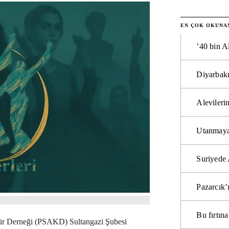
EN ÇOK OKUNA
’40 bin A
Diyarbakı
Alevilerin
Utanmaya
Suriyede 
Pazarcık’
Bu fırtı
tür Derneği (PSAKD) Sultangazi Şubesi