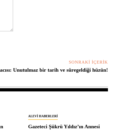
SONRAKI İÇERIK
acısı: Unutulmaz bir tarih ve süregeldiği hüzün!
ALEVI HABERLERI
in
Gazeteci Şükrü Yıldız’ın Annesi