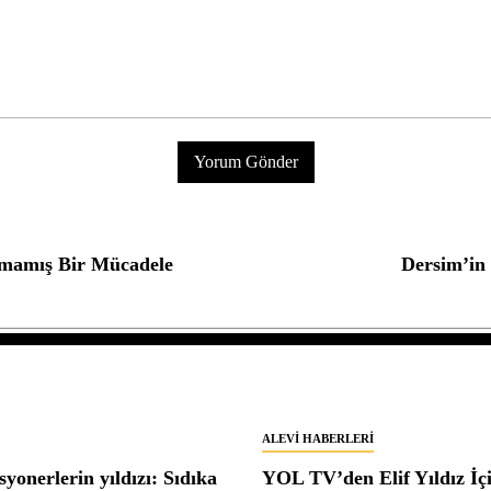
nmamış Bir Mücadele
Dersim’in 
ALEVI HABERLERI
yonerlerin yıldızı: Sıdıka
YOL TV’den Elif Yıldız İç