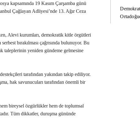
u dosya kapsamında 19 Kasım Çarşamba günü
Demokrat
tanbul Çağlayan Adliyesi’nde 13. Ağır Ceza
Ortadoğud
en, Alevi kurumları, demokratik kitle örgütleri
 serbest bırakılması çağrısında bulunuyor. Bu
şlık taleplerinin yeniden gündeme gelmesine
stekçileri tarafından yakından takip ediliyor.
uşma, hak savunucuları tarafından önemli bir
 hem bireysel özgürlükler hem de toplumsal
tadır. Tüm dikkatler, duruşma gününde