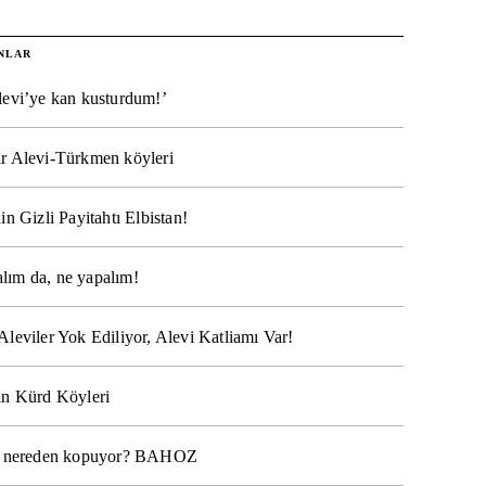
NLAR
levi’ye kan kusturdum!’
r Alevi-Türkmen köyleri
in Gizli Payitahtı Elbistan!
lım da, ne yapalım!
Aleviler Yok Ediliyor, Alevi Katliamı Var!
ın Kürd Köyleri
na nereden kopuyor? BAHOZ