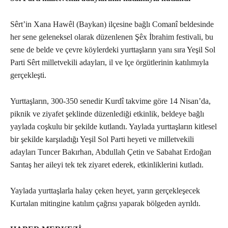
Sêrt’in Xana Hawêl (Baykan) ilçesine bağlı Comanî beldesinde
her sene geleneksel olarak düzenlenen Şêx İbrahim festivali, bu
sene de belde ve çevre köylerdeki yurttaşların yanı sıra Yeşil Sol
Parti Sêrt milletvekili adayları, il ve lçe örgütlerinin katılımıyla
gerçekleşti.
Yurttaşların, 300-350 senedir Kurdî takvime göre 14 Nisan’da,
piknik ve ziyafet şeklinde düzenlediği etkinlik, beldeye bağlı
yaylada coşkulu bir şekilde kutlandı. Yaylada yurttaşların kitlesel
bir şekilde karşıladığı Yeşil Sol Parti heyeti ve milletvekili
adayları Tuncer Bakırhan, Abdullah Çetin ve Sabahat Erdoğan
Sarıtaş her aileyi tek tek ziyaret ederek, etkinliklerini kutladı.
Yaylada yurttaşlarla halay çeken heyet, yarın gerçekleşecek
Kurtalan mitingine katılım çağrısı yaparak bölgeden ayrıldı.