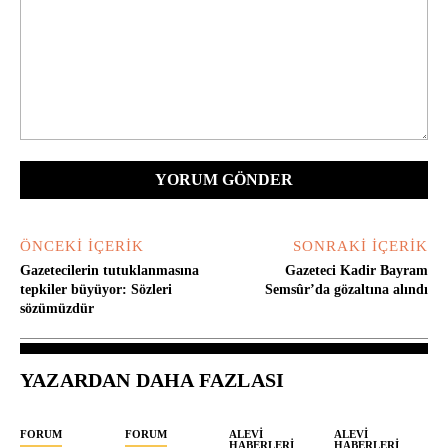
Yorum:
ÖNCEKI İÇERIK
SONRAKI İÇERIK
Gazetecilerin tutuklanmasına
Gazeteci Kadir Bayram
tepkiler büyüyor: Sözleri
Semsûr’da gözaltına alındı
sözümüzdür
YAZARDAN DAHA FAZLASI
FORUM
FORUM
ALEVI
ALEVI
HABERLERI
HABERLERI