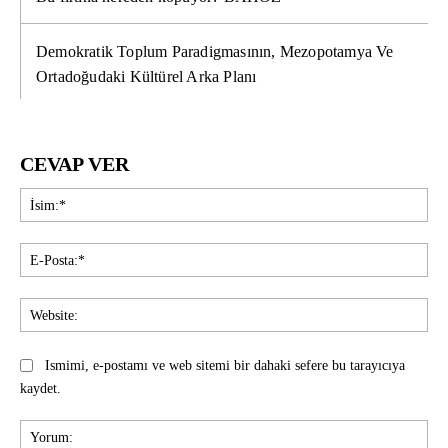
Demokratik Toplum Paradigmasının, Mezopotamya Ve
Ortadoğudaki Kültürel Arka Planı
CEVAP VER
İsi
E-
Pos
Web
Ismimi, e-postamı ve web sitemi bir dahaki sefere bu tarayıcıya
kaydet.