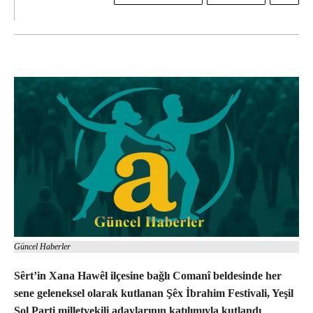
Güncel Haberler
Sêrt’in Xana Hawêl ilçesine bağlı Comanî beldesinde her
sene geleneksel olarak kutlanan Şêx İbrahim Festivali, Yeşil
Sol Parti milletvekili adaylarının katılımıyla kutlandı