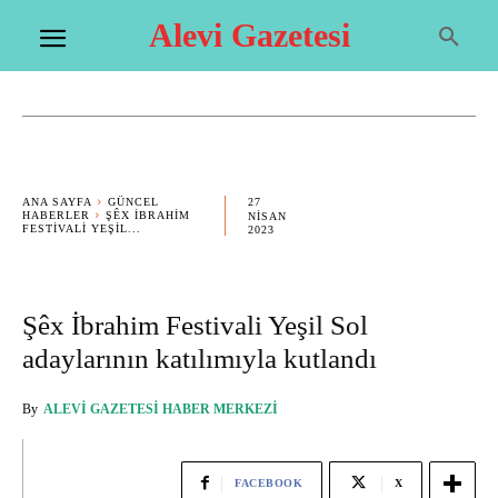
Alevi Gazetesi
27
ANA SAYFA
GÜNCEL
HABERLER
ŞÊX İBRAHIM
NISAN
FESTIVALI YEŞIL...
2023
Şêx İbrahim Festivali Yeşil Sol
adaylarının katılımıyla kutlandı
By
ALEVI GAZETESI HABER MERKEZI
FACEBOOK
X