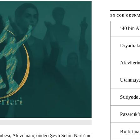
EN ÇOK OKUNA
’40 bin A
Diyarbakı
Alevilerin
Utanmaya
Suriyede 
Pazarcık’
Bu fırtı
besi, Alevi inanç önderi Şeyh Selim Narlı’nın