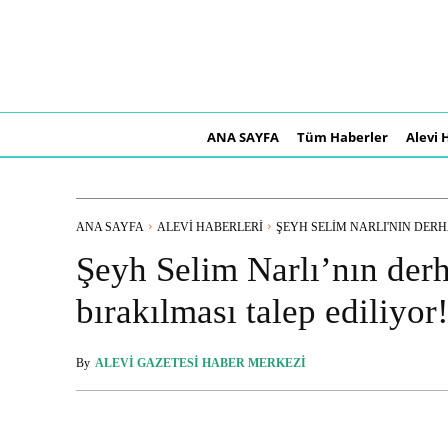
ANA SAYFA
Tüm Haberler
Alevi 
ANA SAYFA
ALEVI HABERLERI
ŞEYH SELIM NARLI'NIN DERHA
Şeyh Selim Narlı’nın derh
bırakılması talep ediliyor
By
ALEVI GAZETESI HABER MERKEZI