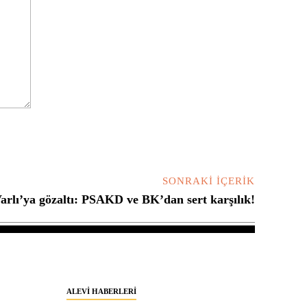
SONRAKI İÇERIK
arlı’ya gözaltı: PSAKD ve BK’dan sert karşılık!
ALEVI HABERLERI