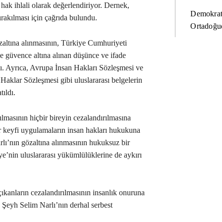
 hak ihlali olarak değerlendiriyor. Dernek,
Demokrat
ırakılması için çağrıda bulundu.
Ortadoğud
altına alınmasının, Türkiye Cumhuriyeti
e güvence altına alınan düşünce ve ifade
ı. Ayrıca, Avrupa İnsan Hakları Sözleşmesi ve
Haklar Sözleşmesi gibi uluslararası belgelerin
ıldı.
ılmasının hiçbir bireyin cezalandırılmasına
r keyfi uygulamaların insan hakları hukukuna
rlı’nın gözaltına alınmasının hukuksuz bir
’nin uluslararası yükümlülüklerine de aykırı
çıkanların cezalandırılmasının insanlık onuruna
k, Şeyh Selim Narlı’nın derhal serbest