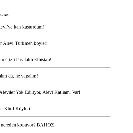
NLAR
levi’ye kan kusturdum!’
r Alevi-Türkmen köyleri
in Gizli Payitahtı Elbistan!
lım da, ne yapalım!
Aleviler Yok Ediliyor, Alevi Katliamı Var!
ın Kürd Köyleri
na nereden kopuyor? BAHOZ