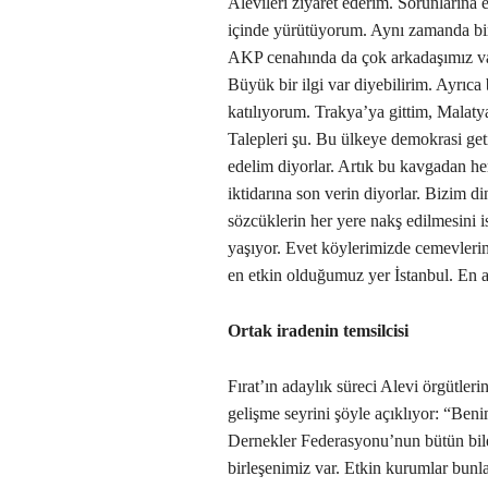
Alevileri ziyaret ederim. Sorunlarına
içinde yürütüyorum. Aynı zamanda bir 
AKP cenahında da çok arkadaşımız va
Büyük bir ilgi var diyebilirim. Ayrıca
katılıyorum. Trakya’ya gittim, Malaty
Talepleri şu. Bu ülkeye demokrasi get
edelim diyorlar. Artık bu kavgadan he
iktidarına son verin diyorlar. Bizim d
sözcüklerin her yere nakş edilmesini is
yaşıyor. Evet köylerimizde cemevlerim
en etkin olduğumuz yer İstanbul. En a
Ortak iradenin temsilcisi
Fırat’ın adaylık süreci Alevi örgütleri
gelişme seyrini şöyle açıklıyor: “Beni
Dernekler Federasyonu’nun bütün bileş
birleşenimiz var. Etkin kurumlar bunl