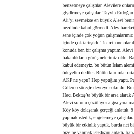
benzetmeye çalıştılar. Alevilere onlar
giydirmeye çalıştılar. Tayyip Erdoğan
Ali’yi sevmekse en büyük Alevi beni
nezdinde kabul görmedi. Alev hareketi
sene içinde çok yoğun çalışmalarımız 
içinde çok tartışıldı. Ticarethane olara
konuda ben bir çalışma yaptım. Alevi ç
bakanlıklarla görüşmelerimiz oldu. Ba
kabul edemeyiz, bu bütün İslam alemind
ödeyelim dediler. Bütün kurumlar ortak 
AKP ne yaptı? Hep yaptığını yaptı. P
Gülen o süreçte devreye sokuldu. Bun
Hacı Bektaş’ta büyük bir arsa alarak 
Alevi sorunu çözülüyor algısı yaratmay
Köy köy dolaşarak gerçeği anlattık. 
yapmak istedik, engelemeye çalıştılar
büyük bir etkinlik yaptık, burda net 
bize ne yapmak istediğini anladı. İran