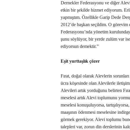
Dernekler Federasyonu ve diğer Alevi
etkin bir şekilde hizmet ediyorum. Er
yapmıştım. Özellikle Garip Dede Der
2012’de başkan seçildim. O görevim 
Federasyonu’nda yönetim kurulundayı
şunu söylüyor, bir yerde zulüm var i
ediyorsun demektir.”
Eşit yurttaşlık çözer
Fırat, doğal olarak Alevlerin sorunla
ücra köşesinde olan Alevilerle iletişi
Alevileri artık yorduğunu belirten Fır
meselesi artık Alevi toplumunu yormu
meselesi konuşuluyorsa, tartışılıyorsa,
maaşının ödenmesi meselesine indirgen
görmek gerekiyor. Alevi toplumu bundan
talepleri var, zorun din derslerinin kal