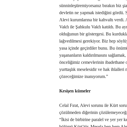
sünninleştiremiyorsanız bırakın biz şi
devletin ne yapmak istediğini gördü.
Alevi kurumlarına bir kahvaltı verdi
Vakfı ile Şahkulu Vakfı katıldı. Bu a
olduğunun bir göstergesi. Bu kurdukla
lağvedilmesi gerekiyor. Biz hep söyl
yasa içinde geçirdiler bunu. Bu önü
yaşananların kaldırılmasını sağlamak
önceliğimiz cemevlerinin ibadethane ol
yurttaşlık meselesidir ve hak ihlalleri 
çözeceğimize inanıyorum.”
Kesişen kümeler
Celal Fırat, Alevi sorunu ile Kürt so
çözülmeden diğerinin çözülemeyeceğin
“İkisi de birbirine paralel ve yer yer ke
bölümü Kürt’tür. Mesela ben hem Al