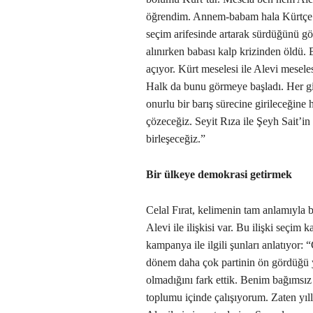
öğrendim. Annem-babam hala Kürtçe ko
seçim arifesinde artarak sürdüğünü gör
alınırken babası kalp krizinden öldü.
açıyor. Kürt meselesi ile Alevi mesel
Halk da bunu görmeye başladı. Her git
onurlu bir barış sürecine girileceğine 
çözeceğiz. Seyit Rıza ile Şeyh Sait’in 
birleşeceğiz.”
Bir ülkeye demokrasi getirmek
Celal Fırat, kelimenin tam anlamıyla 
Alevi ile ilişkisi var. Bu ilişki seçim 
kampanya ile ilgili şunları anlatıyor:
dönem daha çok partinin ön gördüğü y
olmadığını fark ettik. Benim bağımsız
toplumu içinde çalışıyorum. Zaten yılla