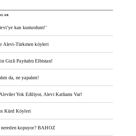
NLAR
levi’ye kan kusturdum!’
r Alevi-Türkmen köyleri
in Gizli Payitahtı Elbistan!
lım da, ne yapalım!
Aleviler Yok Ediliyor, Alevi Katliamı Var!
ın Kürd Köyleri
na nereden kopuyor? BAHOZ