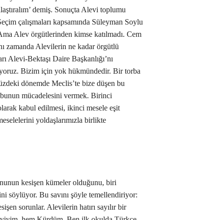
alaştıralım’ demiş. Sonuçta Alevi toplumu
 Seçim çalışmaları kapsamında Süleyman Soylu
. Ama Alev örgütlerinden kimse katılmadı. Cem
ynı zamanda Alevilerin ne kadar örgütlü
rı Alevi-Bektaşı Daire Başkanlığı’nı
üyoruz. Bizim için yok hükmündedir. Bir torba
müzdeki dönemde Meclis’te bize düşen bu
, bunun mücadelesini vermek. Birinci
arak kabul edilmesi, ikinci mesele eşit
meselelerini yoldaşlarımızla birlikte
rununun kesişen kümeler olduğunu, biri
i söylüyor. Bu savını şöyle temellendiriyor:
sişen sorunlar. Alevilerin hatırı sayılır bir
eviyim, hem Kürdüm. Ben ilk okulda Türkçe