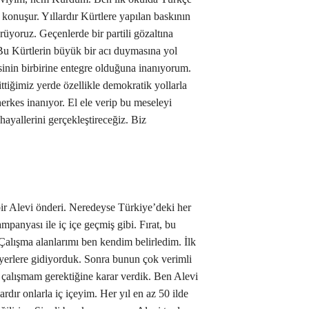
nuşur. Yıllardır Kürtlere yapılan baskının
üyoruz. Geçenlerde bir partili gözaltına
 Bu Kürtlerin büyük bir acı duymasına yol
esinin birbirine entegre olduğuna inanıyorum.
tiğimiz yerde özellikle demokratik yollarla
herkes inanıyor. El ele verip bu meseleyi
hayallerini gerçekleştireceğiz. Biz
bir Alevi önderi. Neredeyse Türkiye’deki her
kampanyası ile iç içe geçmiş gibi. Fırat, bu
 “Çalışma alanlarımı ben kendim belirledim. İlk
erlere gidiyorduk. Sonra bunun çok verimli
 çalışmam gerektiğine karar verdik. Ben Alevi
rdır onlarla iç içeyim. Her yıl en az 50 ilde