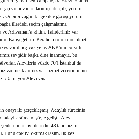
 eğilirim. Şimdi ben kampanyayı Alevi toplumu
iş çevrem var, onların içinde çalışıyorum.
r. Onlarla yoğun bir şekilde görüşüyorum.
 başka illerdeki seçim çalışmalarına
a ve Adıyaman’a gittim. Taliplerimiz var.
irin. Barışı getirin. Beraber oturup muhabbet
rkes yorulmuş vaziyette. AKP’nin bu kirli
inimiz sevgidir başka dine inanmayız, bu
tiyorlar. Alevilerin yüzde 70’i İstanbul’da
iz var, ocaklarımız var hizmet veriyorlar ama
z 5-6 milyon Alevi var.”
nin onayı ile gerçekleşmiş. Adaylık sürecinin
m adaylık sürecim şöyle gelişti. Alevi
enlerinin onayı ile oldu. 48 tane bizim
ar. Bunu çok iyi okumak lazım. İlk kez