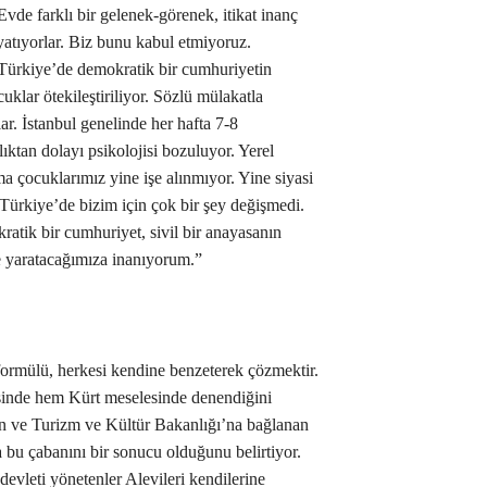
Evde farklı bir gelenek-görenek, itikat inanç
atıyorlar. Biz bunu kabul etmiyoruz.
z. Türkiye’de demokratik bir cumhuriyetin
uklar ötekileştiriliyor. Sözlü mülakatla
lar. İstanbul genelinde her hafta 7-8
ıktan dolayı psikolojisi bozuluyor. Yerel
a çocuklarımız yine işe alınmıyor. Yine siyasi
 Türkiye’de bizim için çok bir şey değişmedi.
ratik bir cumhuriyet, sivil bir anayasanın
e yaratacağımıza inanıyorum.”
ormülü, herkesi kendine benzeterek çözmektir.
sinde hem Kürt meselesinde denendiğini
an ve Turizm ve Kültür Bakanlığı’na bağlanan
 bu çabanını bir sonucu olduğunu belirtiyor.
 devleti yönetenler Alevileri kendilerine