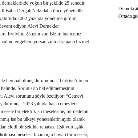
 derneklerinde yoğun bir şekilde 25 senedir
Demokrat
ikli Baba Dergahı’nda daha önce yöneticilik
Ortadoğud
gahı’nda 2002 yazında yönetime girdim,
devam ediyor. Alevi Dernekler
m. Evliyim, 2 kızım var. Bizim inancımız
se zulmü engellemiyorsan zulmü yapana hizmet
rı ile hemhal olmuş durumunda. Türkiye’nin en
m halinde. Sorunların hal edilmemesinin
at, Alevi sorununu şöyle özetliyor: “Cemevi
ş durumda. 2023 yılında hala cemevleri
 mesele bir elektrik-su meselesine, bir dedenin
miş ise bu ülkeyi yönetenlerin ayıbı olarak
 ciddi bir şekilde rahatsız. Eşit yurttaşlık
dırılması meselesi bizim için hayati bir mesele,