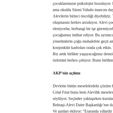
çocuklarımızın psikolojisi bozuluyor. 
ama okulda Sünni Vahabı inancını day
Alevilerin birinci önceliği diyebiliri
oluşmasını herkes arzuluyor. Alevi çoc
eleniyorlar, herhangi bir işe giremiyor
çocuğumuz intihar ediyor. Bu ayrımcıl
yönetimlerin çoğu muhalefete geçti am
konjonktür kadroları orada çok etkin.
Biz artık birlikte yaşayacağımız demok
özlemini herkes çekiyor. Bunu birlikt
AKP’nin açılımı
Devletin bütün meselelerdeki çözüm f
Celal Fırat bunu hem Alevilik mesele
söylüyor. Seçimler yaklaşırken kurul
Bektaşi-Alevi Daire Başkanlığı’nın da
Ve şunları ekliyor: “Esasında yıllardır