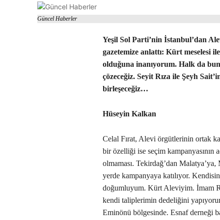
Güncel Haberler
Yeşil Sol Parti’nin İstanbul’dan Ale
gazetemize anlattı: Kürt meselesi il
olduğuna inanıyorum. Halk da bunu
çözeceğiz. Seyit Rıza ile Şeyh Sait’i
birleşeceğiz…
Hüseyin Kalkan
Celal Fırat, Alevi örgütlerinin ortak ka
bir özelliği ise seçim kampanyasının a
olmaması. Tekirdağ’dan Malatya’ya, 
yerde kampanyaya katılıyor. Kendisini
doğumluyum. Kürt Aleviyim. İmam Rı
kendi taliplerimin dedeliğini yapıyor
Eminönü bölgesinde. Esnaf derneği ba