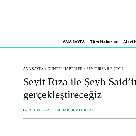
ANA SAYFA
Tüm Haberler
Alevi 
ANA SAYFA
GÜNCEL HABERLER
SEYIT RIZA ILE ŞEYH...
Seyit Rıza ile Şeyh Said’i
gerçekleştireceğiz
By
ALEVI GAZETESI HABER MERKEZI