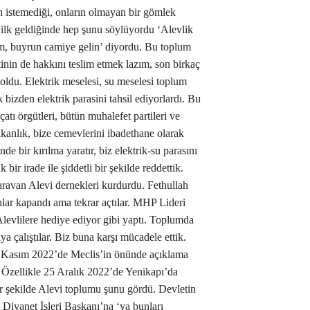
ın istemediği, onların olmayan bir gömlek
 ilk geldiğinde hep şunu söylüyordu ‘Alevlik
m, buyrun camiye gelin’ diyordu. Bu toplum
nin de hakkını teslim etmek lazım, son birkaç
oldu. Elektrik meselesi, su meselesi toplum
k bizden elektrik parasini tahsil ediyorlardı. Bu
atı örgütleri, bütün muhalefet partileri ve
kanlık, bize cemevlerini ibadethane olarak
e bir kırılma yaratır, biz elektrik-su parasını
bir irade ile şiddetli bir şekilde reddettik.
aravan Alevi dernekleri kurdurdu. Fethullah
lar kapandı ama tekrar açtılar. MHP Lideri
Alevlilere hediye ediyor gibi yaptı. Toplumda
a çalıştılar. Biz buna karşı mücadele ettik.
8 Kasım 2022’de Meclis’in önünde açıklama
. Özellikle 25 Aralık 2022’de Yenikapı’da
bir şekilde Alevi toplumu şunu gördü. Devletin
, Diyanet İşleri Başkanı’na ‘ya bunları