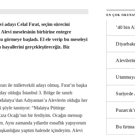
EN ÇOK OKUNA
vi adayı Celal Fırat, seçim sürecini
’40 bin A
e Alevi meselesinin birbirine entegre
 görmeye başladı. El ele verip bu meseleyi
Diyarbakı
n hayallerini gerçekleştireceğiz. Biz
Alevilerin
Utanmaya
rarı ile milletvekili adayı olmuş. Fırat’ın başka
day olduğu İstanbul 3. Bölge ile sınırlı
Suriyede 
Malatya’dan Adıyaman’a Alevlerin olduğu her
 şöyle tanıtıyor: “Malatya Pütürge
Pazarcık’
za Ocağı’nın bir ferdiyim. Ocağın mensup
um. Aynı zamanda yıllardır esnaflık yapıyorum
Bu fırtı
şkanlığını yaptım halende içindeyim. Alevi