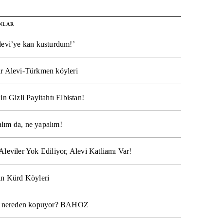
NLAR
levi’ye kan kusturdum!’
r Alevi-Türkmen köyleri
in Gizli Payitahtı Elbistan!
lım da, ne yapalım!
Aleviler Yok Ediliyor, Alevi Katliamı Var!
ın Kürd Köyleri
na nereden kopuyor? BAHOZ