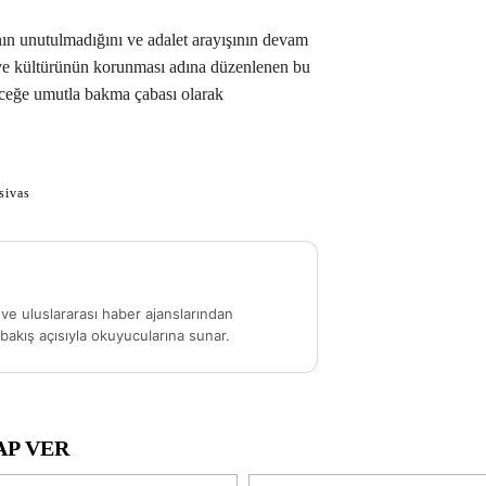
nın unutulmadığını ve adalet arayışının devam
ın ve kültürünün korunması adına düzenlenen bu
eceğe umutla bakma çabası olarak
sivas
ve uluslararası haber ajanslarından
akış açısıyla okuyucularına sunar.
AP VER
İsim:*