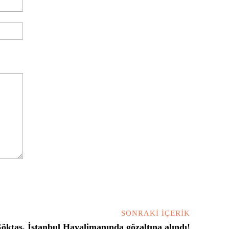
Posta:*
Website:
SONRAKI İÇERIK
öktaş, İstanbul Havalimanında gözaltına alındı!