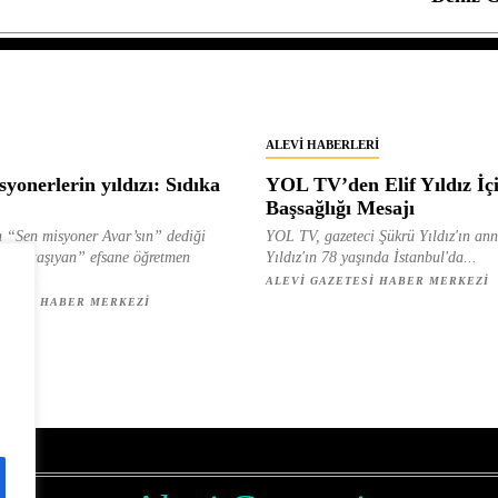
ALEVI HABERLERI
yonerlerin yıldızı: Sıdıka
YOL TV’den Elif Yıldız İç
Başsağlığı Mesajı
 “Sen misyoner Avar’sın” dediği
YOL TV, gazeteci Şükrü Yıldız'ın ann
 ışık taşıyan” efsane öğretmen
Yıldız'ın 78 yaşında İstanbul'da...
ılan...
ALEVI GAZETESI HABER MERKEZI
ETESI HABER MERKEZI
z