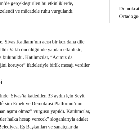
m’de gerçekleştirilen bu etkinliklerde,
Demokrat
 tazelendi ve mücadele ruhu vurgulandı.
Ortadoğud
, Sivas Katliamı’nın acısı bir kez daha dile
ültür Vakfı öncülüğünde yapılan etkinlikte,
da bulunuldu. Katılımcılar, “Acımız da
i koruyor” ifadeleriyle birlik mesajı verdiler.
i
nde, Sivas’ta katledilen 33 aydın için Seyit
 Dêrsim Emek ve Demokrasi Platformu’nun
man aşımı olmaz” vurgusu yapıldı. Katılımcılar,
tler halka hesap verecek” sloganlarıyla adalet
Belediyesi Eş Başkanları ve sanatçılar da