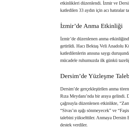
etkinlikleri düzenlendi. İzmir ve Dersi
katledilen 33 aydın için acı hatıralar
İzmir’de Anma Etkinliği
İzmir’de düzenlenen anma etkinliğinde
getirildi. Hacı Bektaş Veli Anadolu K
katledilenlerin anısına saygı duruşun
mücadele ruhumuzda ilk günkü tazeliğin
Dersim’de Yüzleşme Taleb
Dersim’de gerçekleştirilen anma töreni
Rıza Meydanı’nda bir araya gelindi.
çağrısıyla düzenlenen etkinlikte, “Za
“Sivas’ın ışığı sönmeyecek” ve “Faşis
talebini yükselttiler. Anmaya Dersim 
destek verdiler.