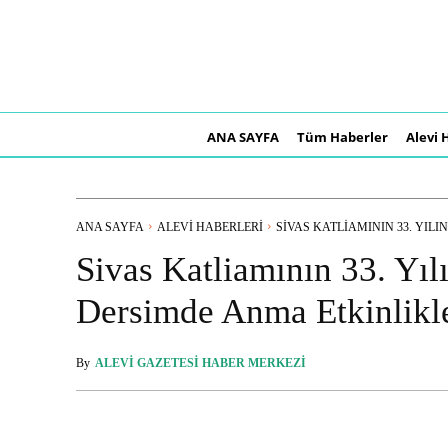
ANA SAYFA
Tüm Haberler
Alevi 
ANA SAYFA
ALEVI HABERLERI
SIVAS KATLIAMININ 33. YILIN
Sivas Katliamının 33. Yıl
Dersimde Anma Etkinlikle
By
ALEVI GAZETESI HABER MERKEZI