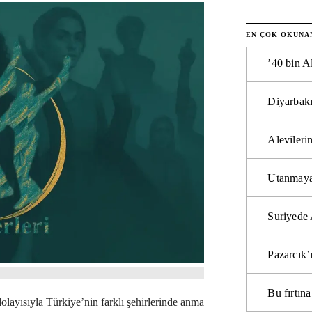
EN ÇOK OKUNA
’40 bin A
Diyarbakı
Alevilerin
Utanmaya
Suriyede 
Pazarcık’
Bu fırtı
olayısıyla Türkiye’nin farklı şehirlerinde anma