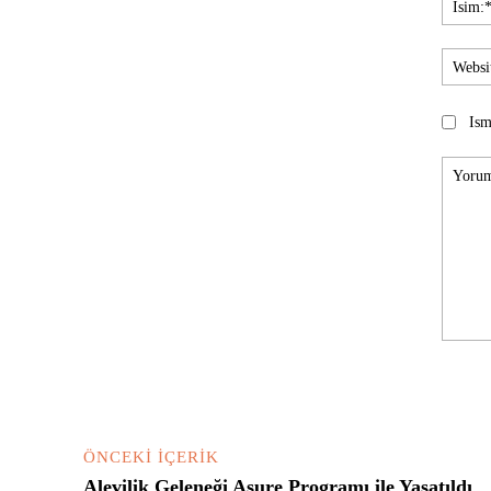
Ism
Yorum:
ÖNCEKI İÇERIK
Alevilik Geleneği Aşure Programı ile Yaşatıldı