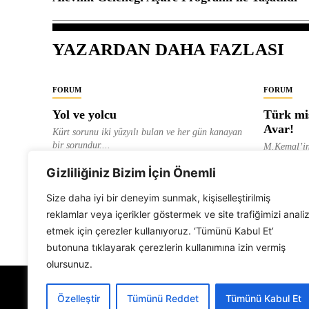
YAZARDAN DAHA FAZLASI
FORUM
FORUM
Yol ve yolcu
Türk mis
Avar!
Kürt sorunu iki yüzyılı bulan ve her gün kanayan
bir sorundur....
M.Kemal’in
ve “dağlara
ALEVI GAZETESI HABER MERKEZI
Gizliliğiniz Bizim İçin Önemli
olarak tanıt
ALEVI GAZ
Size daha iyi bir deneyim sunmak, kişiselleştirilmiş
reklamlar veya içerikler göstermek ve site trafiğimizi anali
etmek için çerezler kullanıyoruz. ‘Tümünü Kabul Et’
butonuna tıklayarak çerezlerin kullanımına izin vermiş
olursunuz.
Özelleştir
Tümünü Reddet
Tümünü Kabul Et