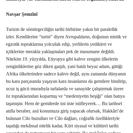
Navşar Şemzînî
Turizm ile sömürgeciliğin tarihi birbirine yakın bir paralellik
izler. Kendilerine “turist” diyen Avrupalıların, doğunun mistik ve
egzotik topraklarına yolculuk edip, yerlilerin yedikleri ve
içtiklerine merakla yaklaşmaları pek de masumane değildi.
Nitekim 19. yüzyılda, Etiyopya gibi kahve zengini ülkelerin
zenginliklerine göz diken garplı, yani batılı beyaz adam, gittiği
Afrika ülkelerinden sadece kahve değil, aynı zamanda dünyanın
bu kara parçasında yaşayan kara insanlarını da gemilere bindirip,
ucuz iş gücü muradıyla tarlalarda ve sanayide çalıştırmak üzere
öz topraklarından koparmış ve “medeniyetin beşiği” olan batıya
taşımıştır. Hem de gemilerde üst üste istifleyerek… Bu tarihsel
atıfla beraber, asıl konumuza giriş yapacak olursak, Hakkâri’de
bulunan Cilo buzulları ve Cilo dağları, coğrafik özellikleriyle
taşıdığı mekânsal nitelik kadar, Kürt siyasal ve kültürel tarihi