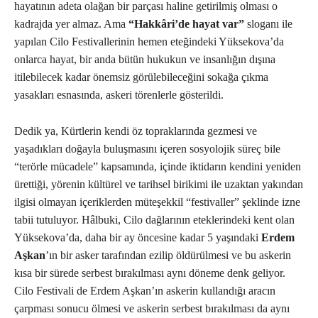
hayatının adeta olağan bir parçası haline getirilmiş olması o
kadrajda yer almaz. Ama
“Hakkâri’de hayat var”
sloganı ile
yapılan Cilo Festivallerinin hemen eteğindeki Yüksekova’da
onlarca hayat, bir anda bütün hukukun ve insanlığın dışına
itilebilecek kadar önemsiz görülebileceğini sokağa çıkma
yasakları esnasında, askeri törenlerle gösterildi.
Dedik ya, Kürtlerin kendi öz topraklarında gezmesi ve
yaşadıkları doğayla buluşmasını içeren sosyolojik süreç bile
“terörle mücadele” kapsamında, içinde iktidarın kendini yeniden
ürettiği, yörenin kültürel ve tarihsel birikimi ile uzaktan yakından
ilgisi olmayan içeriklerden müteşekkil “festivaller” şeklinde izne
tabii tutuluyor. Hâlbuki, Cilo dağlarının eteklerindeki kent olan
Yüksekova’da, daha bir ay öncesine kadar 5 yaşındaki
Erdem
Aşkan
’ın bir asker tarafından ezilip öldürülmesi ve bu askerin
kısa bir sürede serbest bırakılması aynı döneme denk geliyor.
Cilo Festivali de Erdem Aşkan’ın askerin kullandığı aracın
çarpması sonucu ölmesi ve askerin serbest bırakılması da aynı