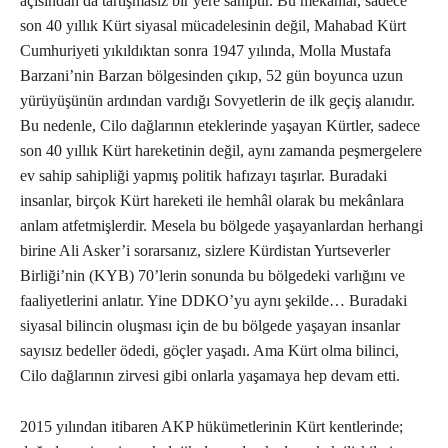
açısından da tartışmasız bir yere sahiptir. Bu mekânlar, sadece
son 40 yıllık Kürt siyasal mücadelesinin değil, Mahabad Kürt
Cumhuriyeti yıkıldıktan sonra 1947 yılında, Molla Mustafa
Barzani’nin Barzan bölgesinden çıkıp, 52 gün boyunca uzun
yürüyüşünün ardından vardığı Sovyetlerin de ilk geçiş alanıdır.
Bu nedenle, Cilo dağlarının eteklerinde yaşayan Kürtler, sadece
son 40 yıllık Kürt hareketinin değil, aynı zamanda peşmergelere
ev sahip sahipliği yapmış politik hafızayı taşırlar. Buradaki
insanlar, birçok Kürt hareketi ile hemhâl olarak bu mekânlara
anlam atfetmişlerdir. Mesela bu bölgede yaşayanlardan herhangi
birine Ali Asker’i sorarsanız, sizlere Kürdistan Yurtseverler
Birliği’nin (KYB) 70’lerin sonunda bu bölgedeki varlığını ve
faaliyetlerini anlatır. Yine DDKO’yu aynı şekilde… Buradaki
siyasal bilincin oluşması için de bu bölgede yaşayan insanlar
sayısız bedeller ödedi, göçler yaşadı. Ama Kürt olma bilinci,
Cilo dağlarının zirvesi gibi onlarla yaşamaya hep devam etti.
2015 yılından itibaren AKP hükümetlerinin Kürt kentlerinde;