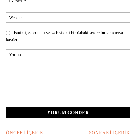
Pos
Web
Ismimi, e-postamı ve web sitemi bir dahaki sefere bu tarayıcıya
kaydet.
Yorum:
ÖNCEKI İÇERIK
SONRAKI İÇERIK