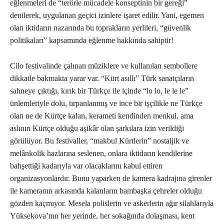
eğlenmeleri de “terörle mücadele konseptinin bir gereği”
denilerek, uygulanan geçici izinlere işaret edilir. Yani, egemen
olan iktidarın nazarında bu toprakların yerlileri, “güvenlik
politikaları” kapsamında eğlenme hakkında sahiptir!
Cilo festivalinde çalınan müziklere ve kullanılan sembollere
dikkatle bakmakta yarar var. “Kürt asıllı” Türk sanatçıların
sahneye çıktığı, kırık bir Türkçe ile içinde “lo lo, le le le”
ünlemleriyle dolu, tırpanlanmış ve ince bir işçilikle ne Türkçe
olan ne de Kürtçe kalan, kerameti kendinden menkul, ama
aslının Kürtçe olduğu aşikâr olan şarkılara izin verildiği
görülüyor. Bu festivaller, “makbul Kürtlerin” nostaljik ve
melânkolik hazlarına seslenen, onlara iktidarın kendilerine
bahşettiği kadarıyla var olacaklarını kabul ettiren
organizasyonlardır. Bunu yaparken de kamera kadrajına girenler
ile kameranın arkasında kalanların bambaşka çehreler olduğu
gözden kaçmıyor. Mesela polislerin ve askerlerin ağır silahlarıyla
Yüksekova’nın her yerinde, her sokağında dolaşması, kent