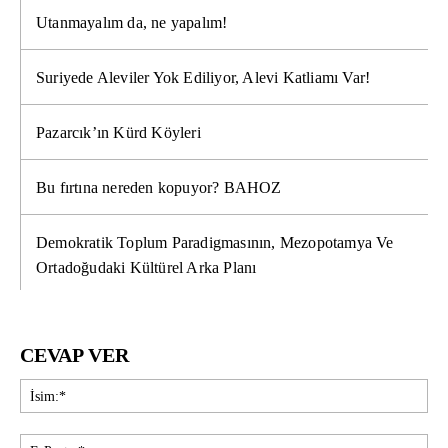
Utanmayalım da, ne yapalım!
Suriyede Aleviler Yok Ediliyor, Alevi Katliamı Var!
Pazarcık’ın Kürd Köyleri
Bu fırtına nereden kopuyor? BAHOZ
Demokratik Toplum Paradigmasının, Mezopotamya Ve
Ortadoğudaki Kültürel Arka Planı
CEVAP VER
İsi
E-