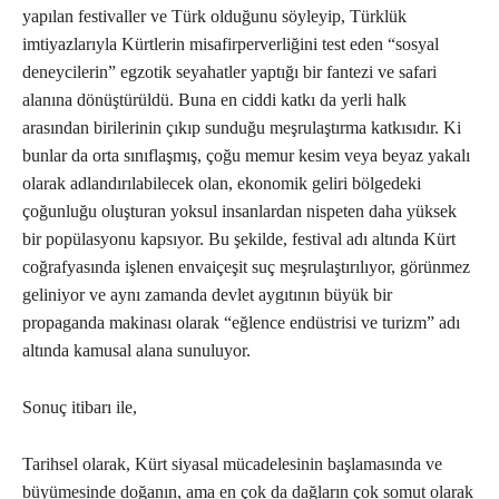
yapılan festivaller ve Türk olduğunu söyleyip, Türklük
imtiyazlarıyla Kürtlerin misafirperverliğini test eden “sosyal
deneycilerin” egzotik seyahatler yaptığı bir fantezi ve safari
alanına dönüştürüldü. Buna en ciddi katkı da yerli halk
arasından birilerinin çıkıp sunduğu meşrulaştırma katkısıdır. Ki
bunlar da orta sınıflaşmış, çoğu memur kesim veya beyaz yakalı
olarak adlandırılabilecek olan, ekonomik geliri bölgedeki
çoğunluğu oluşturan yoksul insanlardan nispeten daha yüksek
bir popülasyonu kapsıyor. Bu şekilde, festival adı altında Kürt
coğrafyasında işlenen envaiçeşit suç meşrulaştırılıyor, görünmez
geliniyor ve aynı zamanda devlet aygıtının büyük bir
propaganda makinası olarak “eğlence endüstrisi ve turizm” adı
altında kamusal alana sunuluyor.
Sonuç itibarı ile,
Tarihsel olarak, Kürt siyasal mücadelesinin başlamasında ve
büyümesinde doğanın, ama en çok da dağların çok somut olarak