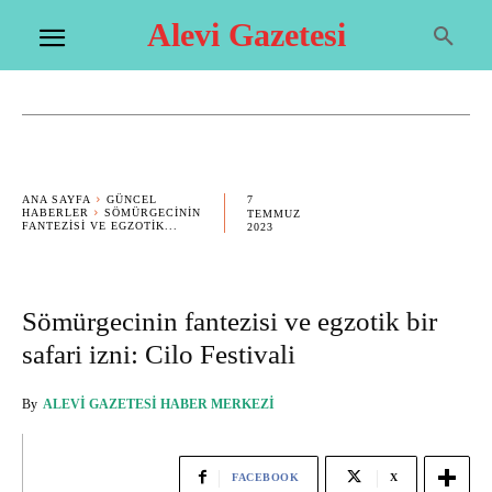
Alevi Gazetesi
7
ANA SAYFA
GÜNCEL
HABERLER
SÖMÜRGECININ
TEMMUZ
FANTEZISI VE EGZOTIK...
2023
Sömürgecinin fantezisi ve egzotik bir
safari izni: Cilo Festivali
By
ALEVI GAZETESI HABER MERKEZI
FACEBOOK
X