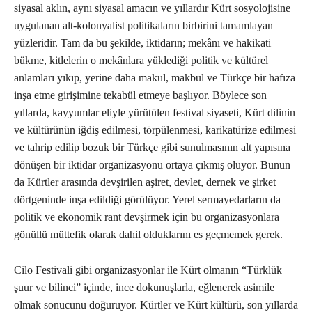
siyasal aklın, aynı siyasal amacın ve yıllardır Kürt sosyolojisine
uygulanan alt-kolonyalist politikaların birbirini tamamlayan
yüzleridir. Tam da bu şekilde, iktidarın; mekânı ve hakikati
bükme, kitlelerin o mekânlara yüklediği politik ve kültürel
anlamları yıkıp, yerine daha makul, makbul ve Türkçe bir hafıza
inşa etme girişimine tekabül etmeye başlıyor. Böylece son
yıllarda, kayyumlar eliyle yürütülen festival siyaseti, Kürt dilinin
ve kültürünün iğdiş edilmesi, törpülenmesi, karikatürize edilmesi
ve tahrip edilip bozuk bir Türkçe gibi sunulmasının alt yapısına
dönüşen bir iktidar organizasyonu ortaya çıkmış oluyor. Bunun
da Kürtler arasında devşirilen aşiret, devlet, dernek ve şirket
dörtgeninde inşa edildiği görülüyor. Yerel sermayedarların da
politik ve ekonomik rant devşirmek için bu organizasyonlara
gönüllü müttefik olarak dahil olduklarını es geçmemek gerek.
Cilo Festivali gibi organizasyonlar ile Kürt olmanın “Türklük
şuur ve bilinci” içinde, ince dokunuşlarla, eğlenerek asimile
olmak sonucunu doğuruyor. Kürtler ve Kürt kültürü, son yıllarda