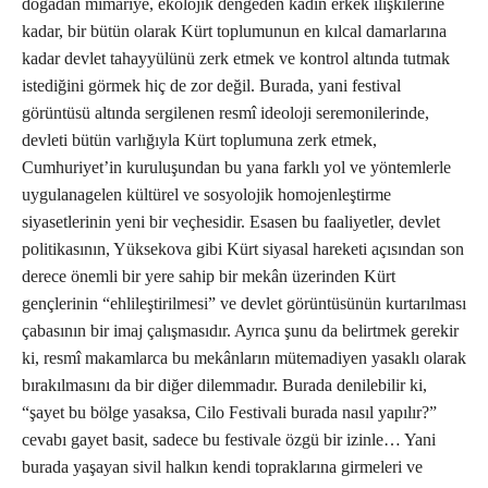
doğadan mimariye, ekolojik dengeden kadın erkek ilişkilerine
kadar, bir bütün olarak Kürt toplumunun en kılcal damarlarına
kadar devlet tahayyülünü zerk etmek ve kontrol altında tutmak
istediğini görmek hiç de zor değil. Burada, yani festival
görüntüsü altında sergilenen resmî ideoloji seremonilerinde,
devleti bütün varlığıyla Kürt toplumuna zerk etmek,
Cumhuriyet’in kuruluşundan bu yana farklı yol ve yöntemlerle
uygulanagelen kültürel ve sosyolojik homojenleştirme
siyasetlerinin yeni bir veçhesidir. Esasen bu faaliyetler, devlet
politikasının, Yüksekova gibi Kürt siyasal hareketi açısından son
derece önemli bir yere sahip bir mekân üzerinden Kürt
gençlerinin “ehlileştirilmesi” ve devlet görüntüsünün kurtarılması
çabasının bir imaj çalışmasıdır. Ayrıca şunu da belirtmek gerekir
ki, resmî makamlarca bu mekânların mütemadiyen yasaklı olarak
bırakılmasını da bir diğer dilemmadır. Burada denilebilir ki,
“şayet bu bölge yasaksa, Cilo Festivali burada nasıl yapılır?”
cevabı gayet basit, sadece bu festivale özgü bir izinle… Yani
burada yaşayan sivil halkın kendi topraklarına girmeleri ve