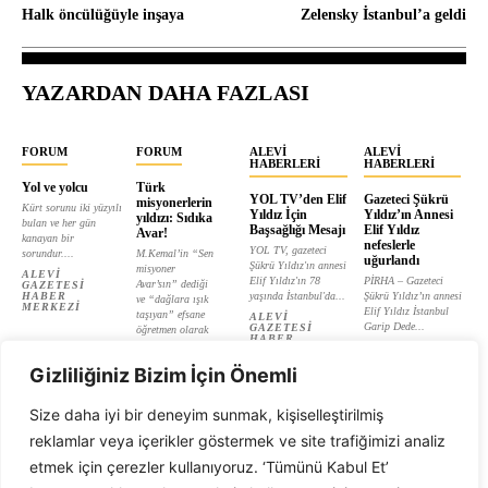
Halk öncülüğüyle inşaya
Zelensky İstanbul’a geldi
YAZARDAN DAHA FAZLASI
FORUM
FORUM
ALEVI
ALEVI
HABERLERI
HABERLERI
Yol ve yolcu
Türk
YOL TV’den Elif
Gazeteci Şükrü
misyonerlerin
Kürt sorunu iki yüzyılı
Yıldız İçin
Yıldız’ın Annesi
yıldızı: Sıdıka
bulan ve her gün
Başsağlığı Mesajı
Elif Yıldız
Avar!
kanayan bir
nefeslerle
YOL TV, gazeteci
sorundur....
M.Kemal’in “Sen
uğurlandı
Şükrü Yıldız'ın annesi
misyoner
ALEVI
Elif Yıldız'ın 78
PİRHA – Gazeteci
Avar’sın” dediği
GAZETESI
HABER
yaşında İstanbul'da...
Şükrü Yıldız’ın annesi
ve “dağlara ışık
MERKEZI
Elif Yıldız İstanbul
taşıyan” efsane
ALEVI
Garip Dede...
GAZETESI
öğretmen olarak
HABER
tanıtılan...
ALEVI
MERKEZI
GAZETESI
ALEVI
HABER
Gizliliğiniz Bizim İçin Önemli
GAZETESI
MERKEZI
HABER
MERKEZI
Size daha iyi bir deneyim sunmak, kişiselleştirilmiş
reklamlar veya içerikler göstermek ve site trafiğimizi analiz
etmek için çerezler kullanıyoruz. ‘Tümünü Kabul Et’