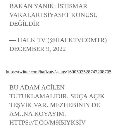
BAKAN YANIK: İSTISMAR
VAKALARI SIYASET KONUSU
DEĞILDIR
— HALK TV (@HALKTVCOMTR)
DECEMBER 9, 2022
https://twitter.com/hafizatv/status/1600502528747208705
BU ADAM ACILEN
TUTUKLAMALIDIR. SUÇA AÇIK
TEŞVIK VAR. MEZHEBININ DE
AM..NA KOYAYIM.
HTTPS://T.CO/M9I5IYKSIV