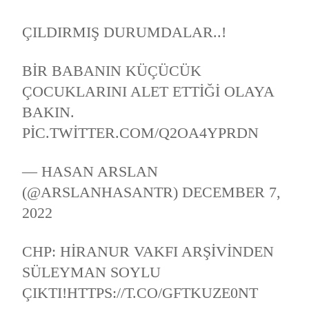
ÇILDIRMIŞ DURUMDALAR..!
BIR BABANIN KÜÇÜCÜK
ÇOCUKLARINI ALET ETTIĞI OLAYA
BAKIN.
PIC.TWITTER.COM/Q2OA4YPRDN
— HASAN ARSLAN
(@ARSLANHASANTR)
DECEMBER 7,
2022
CHP: HIRANUR VAKFI ARŞIVINDEN
SÜLEYMAN SOYLU
ÇIKTI!
HTTPS://T.CO/GFTKUZE0NT