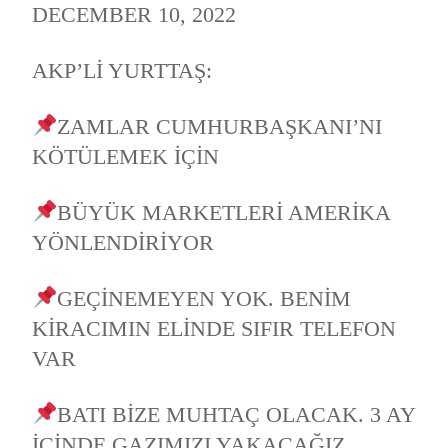
DECEMBER 10, 2022
AKP’LI YURTTAŞ:
ZAMLAR CUMHURBAŞKANI’NI
KÖTÜLEMEK IÇIN
BÜYÜK MARKETLERI AMERIKA
YÖNLENDIRIYOR
GEÇINEMEYEN YOK. BENIM
KIRACIMIN ELINDE SIFIR TELEFON
VAR
BATI BIZE MUHTAÇ OLACAK. 3 AY
IÇINDE GAZIMIZI YAKACAĞIZ