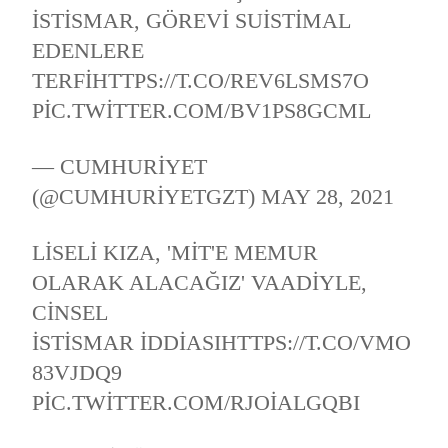
ISTISMAR, GÖREVI SUISTIMAL
EDENLERE
TERFI
HTTPS://T.CO/REV6LSMS7O
PIC.TWITTER.COM/BV1PS8GCML
— CUMHURIYET
(@CUMHURIYETGZT)
MAY 28, 2021
LISELI KIZA, 'MİT'E MEMUR
OLARAK ALACAĞIZ' VAADIYLE,
CINSEL
ISTISMAR IDDIASI
HTTPS://T.CO/VMO
83VJDQ9
PIC.TWITTER.COM/RJOIALGQBI