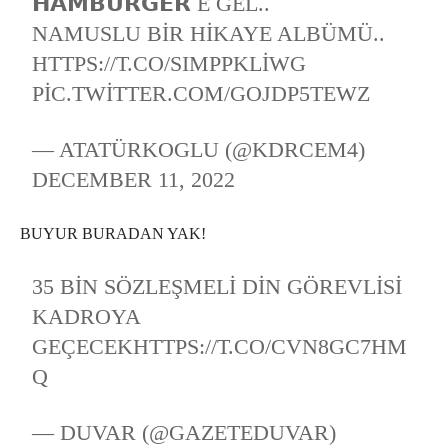
𝗛𝗔𝗠𝗕𝗨𝗥𝗚𝗘𝗥 E GEL..
NAMUSLU BIR HIKAYE ALBÜMÜ..
HTTPS://T.CO/SIMPPKLIWG
PIC.TWITTER.COM/GOJDP5TEWZ
— ATATÜRKOGLU (@KDRCEM4)
DECEMBER 11, 2022
BUYUR BURADAN YAK!
35 BIN SÖZLEŞMELI DIN GÖREVLISI
KADROYA
GEÇECEK
HTTPS://T.CO/CVN8GC7HM
Q
— DUVAR (@GAZETEDUVAR)