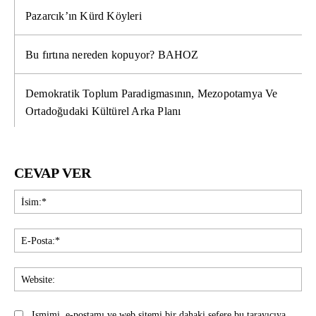
Pazarcık’ın Kürd Köyleri
Bu fırtına nereden kopuyor? BAHOZ
Demokratik Toplum Paradigmasının, Mezopotamya Ve
Ortadoğudaki Kültürel Arka Planı
CEVAP VER
İsi
E-
Pos
Web
Ismimi, e-postamı ve web sitemi bir dahaki sefere bu tarayıcıya