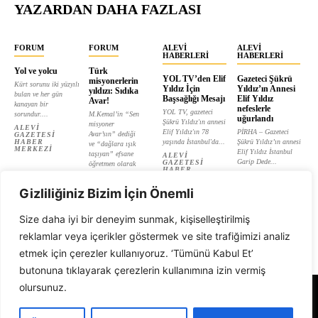
YAZARDAN DAHA FAZLASI
FORUM
FORUM
ALEVI
ALEVI
HABERLERI
HABERLERI
Yol ve yolcu
Türk
YOL TV’den Elif
Gazeteci Şükrü
misyonerlerin
Kürt sorunu iki yüzyılı
Yıldız İçin
Yıldız’ın Annesi
yıldızı: Sıdıka
bulan ve her gün
Başsağlığı Mesajı
Elif Yıldız
Avar!
kanayan bir
nefeslerle
YOL TV, gazeteci
sorundur....
M.Kemal’in “Sen
uğurlandı
Şükrü Yıldız'ın annesi
misyoner
ALEVI
Elif Yıldız'ın 78
PİRHA – Gazeteci
Avar’sın” dediği
GAZETESI
HABER
yaşında İstanbul'da...
Şükrü Yıldız’ın annesi
ve “dağlara ışık
MERKEZI
Elif Yıldız İstanbul
taşıyan” efsane
ALEVI
Garip Dede...
GAZETESI
öğretmen olarak
HABER
tanıtılan...
ALEVI
MERKEZI
GAZETESI
ALEVI
HABER
Gizliliğiniz Bizim İçin Önemli
GAZETESI
MERKEZI
HABER
MERKEZI
Size daha iyi bir deneyim sunmak, kişiselleştirilmiş
reklamlar veya içerikler göstermek ve site trafiğimizi analiz
etmek için çerezler kullanıyoruz. ‘Tümünü Kabul Et’
butonuna tıklayarak çerezlerin kullanımına izin vermiş
olursunuz.
Alevi Gazetesi