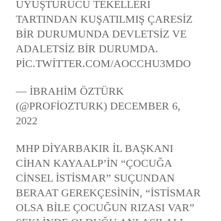
UYUŞTURUCU TEKELLERI
TARTINDAN KUŞATILMIŞ ÇARESIZ
BIR DURUMUNDA DEVLETSIZ VE
ADALETSIZ BIR DURUMDA.
PIC.TWITTER.COM/AOCCHU3MDO
— İBRAHIM ÖZTÜRK
(@PROFIOZTURK)
DECEMBER 6,
2022
MHP DIYARBAKIR İL BAŞKANI
CIHAN KAYAALP’IN “ÇOCUĞA
CINSEL ISTISMAR” SUÇUNDAN
BERAAT GEREKÇESININ, “ISTISMAR
OLSA BILE ÇOCUĞUN RIZASI VAR”