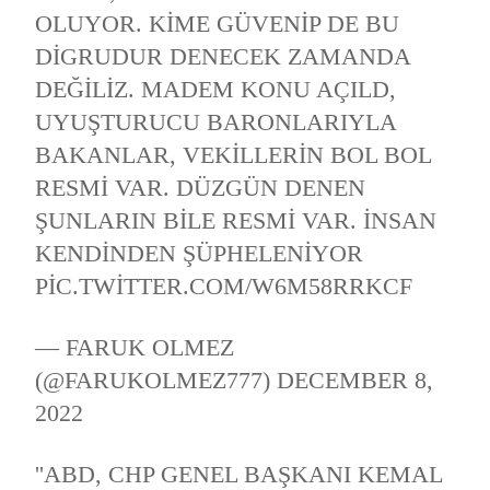
OLUYOR. KIME GÜVENIP DE BU
DIGRUDUR DENECEK ZAMANDA
DEĞILIZ. MADEM KONU AÇILD,
UYUŞTURUCU BARONLARIYLA
BAKANLAR, VEKILLERIN BOL BOL
RESMI VAR. DÜZGÜN DENEN
ŞUNLARIN BILE RESMI VAR. İNSAN
KENDINDEN ŞÜPHELENIYOR
PIC.TWITTER.COM/W6M58RRKCF
— FARUK OLMEZ
(@FARUKOLMEZ777)
DECEMBER 8,
2022
''ABD, CHP GENEL BAŞKANI KEMAL