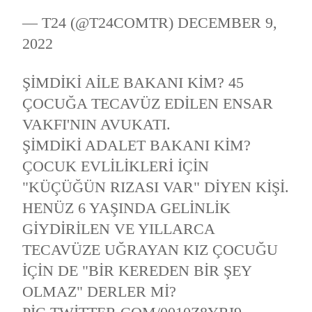
— T24 (@T24COMTR)
DECEMBER 9,
2022
ŞIMDIKI AILE BAKANI KIM? 45
ÇOCUĞA TECAVÜZ EDILEN ENSAR
VAKFI'NIN AVUKATI.
ŞIMDIKI ADALET BAKANI KIM?
ÇOCUK EVLILIKLERI IÇIN
"KÜÇÜĞÜN RIZASI VAR" DIYEN KIŞI.
HENÜZ 6 YAŞINDA GELINLIK
GIYDIRILEN VE YILLARCA
TECAVÜZE UĞRAYAN KIZ ÇOCUĞU
IÇIN DE "BIR KEREDEN BIR ŞEY
OLMAZ" DERLER MI?