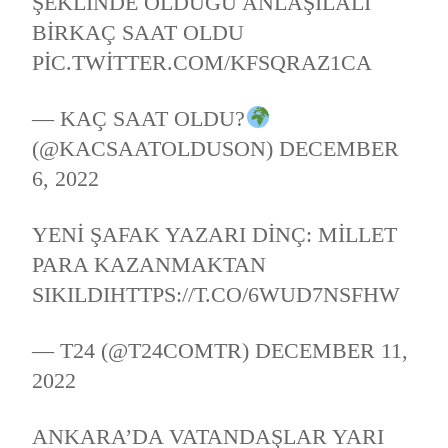
ŞEKLINDE OLDUĞU ANLAŞILALI
BIRKAÇ SAAT OLDU
PIC.TWITTER.COM/KFSQRAZ1CA
— KAÇ SAAT OLDU?
(@KACSAATOLDUSON)
DECEMBER
6, 2022
YENI ŞAFAK YAZARI DINÇ: MILLET
PARA KAZANMAKTAN
SIKILDI
HTTPS://T.CO/6WUD7NSFHW
— T24 (@T24COMTR)
DECEMBER 11,
2022
ANKARA’DA VATANDAŞLAR YARI