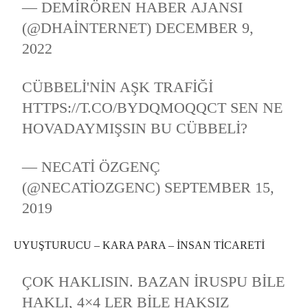
— DEMIRÖREN HABER AJANSI
(@DHAINTERNET)
DECEMBER 9,
2022
CÜBBELI'NIN AŞK TRAFIĞI
HTTPS://T.CO/BYDQMOQQCT
SEN NE
HOVADAYMIŞSIN BU CÜBBELİ?
— NECATI ÖZGENÇ
(@NECATIOZGENC)
SEPTEMBER 15,
2019
UYUŞTURUCU – KARA PARA – İNSAN TİCARETİ
ÇOK HAKLISIN. BAZAN IRUSPU BILE
HAKLI, 4×4 LER BILE HAKSIZ