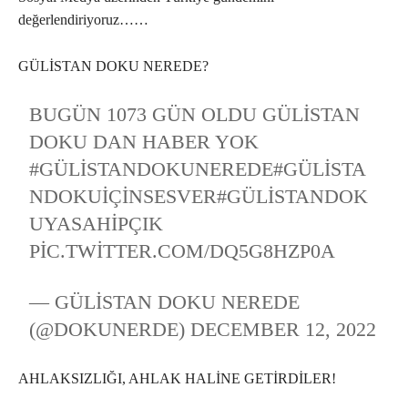
değerlendiriyoruz……
GÜLİSTAN DOKU NEREDE?
BUGÜN 1073 GÜN OLDU GÜLISTAN
DOKU DAN HABER YOK
#GÜLISTANDOKUNEREDE
#GÜLISTA
NDOKUIÇINSESVER
#GÜLISTANDOK
UYASAHIPÇIK
PIC.TWITTER.COM/DQ5G8HZP0A
— GÜLISTAN DOKU NEREDE
(@DOKUNERDE)
DECEMBER 12, 2022
AHLAKSIZLIĞI, AHLAK HALİNE GETİRDİLER!