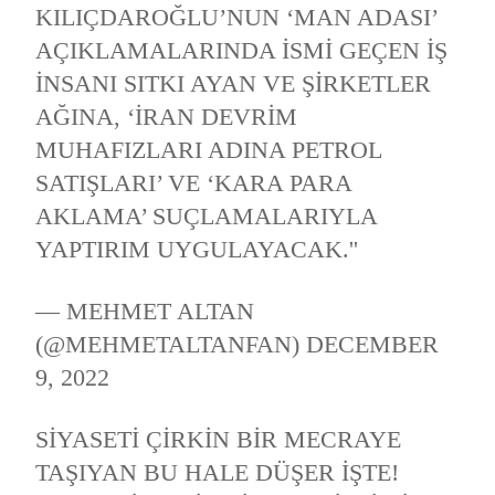
KILIÇDAROĞLU’NUN ‘MAN ADASI’
AÇIKLAMALARINDA ISMI GEÇEN IŞ
INSANI SITKI AYAN VE ŞIRKETLER
AĞINA, ‘İRAN DEVRIM
MUHAFIZLARI ADINA PETROL
SATIŞLARI’ VE ‘KARA PARA
AKLAMA’ SUÇLAMALARIYLA
YAPTIRIM UYGULAYACAK.''
— MEHMET ALTAN
(@MEHMETALTANFAN)
DECEMBER
9, 2022
SIYASETI ÇIRKIN BIR MECRAYE
TAŞIYAN BU HALE DÜŞER IŞTE!