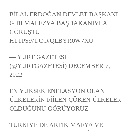
BILAL ERDOĞAN DEVLET BAŞKANI
GIBI MALEZYA BAŞBAKANIYLA
GÖRÜŞTÜ
HTTPS://T.CO/QLBYR0W7XU
— YURT GAZETESI
(@YURTGAZETESI)
DECEMBER 7,
2022
EN YÜKSEK ENFLASYON OLAN
ÜLKELERIN FIILEN ÇÖKEN ÜLKELER
OLDUĞUNU GÖRÜYORUZ.
TÜRKIYE DE ARTIK MAFYA VE