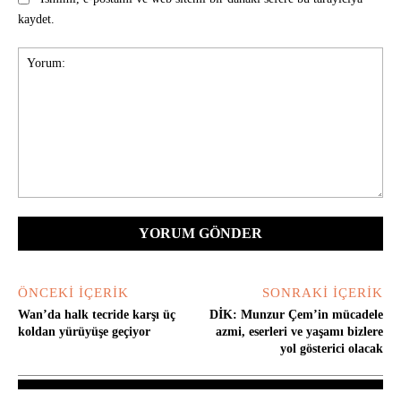
kaydet.
Yorum:
ÖNCEKI İÇERIK
SONRAKI İÇERIK
Wan’da halk tecride karşı üç
DİK: Munzur Çem’in mücadele
koldan yürüyüşe geçiyor
azmi, eserleri ve yaşamı bizlere
yol gösterici olacak