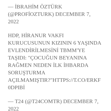
— İBRAHIM ÖZTÜRK
(@PROFIOZTURK)
DECEMBER 7,
2022
HDP, HIRANUR VAKFI
KURUCUSUNUN KIZININ 6 YAŞINDA
EVLENDIRILMESINI TBMM'YE
TAŞIDI: "ÇOCUĞUN BEYANINA
RAĞMEN NEDEN ILK IHBARDA
SORUŞTURMA
AÇILMAMIŞTIR?"
HTTPS://T.CO/ERKF
0DPIBI
— T24 (@T24COMTR)
DECEMBER 7,
2022