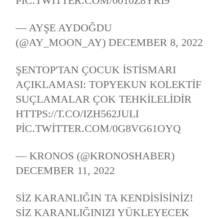
PIC.TWITTER.COM/0010Z8YRI9
— AYŞE AYDOĞDU
(@AY_MOON_AY)
DECEMBER 8, 2022
ŞENTOP'TAN ÇOCUK ISTISMARI
AÇIKLAMASI: TOPYEKUN KOLEKTIF
SUÇLAMALAR ÇOK TEHKILELIDIR
HTTPS://T.CO/IZH562JULI
PIC.TWITTER.COM/0G8VG61OYQ
— KRONOS (@KRONOSHABER)
DECEMBER 11, 2022
SIZ KARANLIĞIN TA KENDISISINIZ!
SIZ KARANLIĞINIZI YÜKLEYECEK