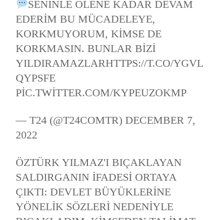
SENINLE ÖLENE KADAR DEVAM
EDERIM BU MÜCADELEYE,
KORKMUYORUM, KIMSE DE
KORKMASIN. BUNLAR BIZI
YILDIRAMAZLAR
HTTPS://T.CO/YGVL
QYPSFE
PIC.TWITTER.COM/KYPEUZOKMP
— T24 (@T24COMTR)
DECEMBER 7,
2022
ÖZTÜRK YILMAZ'I BIÇAKLAYAN
SALDIRGANIN IFADESI ORTAYA
ÇIKTI: DEVLET BÜYÜKLERINE
YÖNELIK SÖZLERI NEDENIYLE