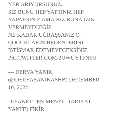
YER ARIYORSUNUZ.
SIZ BUNU HEP YAPTINIZ HEP
YAPARSINIZ AMA BIZ BUNA IZIN
VERMEYECEĞIZ.
NE KADAR UĞRAŞSANIZ O
ÇOCUKLARIN BEDENLERINI
ISTISMAR EDEMEYECEKSINIZ.
PIC.TWITTER.COM/2UWUYTFNSU
— DERYA YANIK
(@DERYAYANIKASHB)
DECEMBER
10, 2022
DIYANET'TEN MENZIL TARIKATI
YANITI: FIKIR