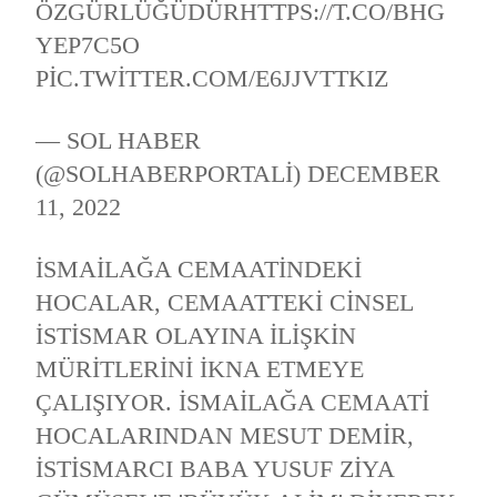
ÖZGÜRLÜĞÜDÜR
HTTPS://T.CO/BHG
YEP7C5O
PIC.TWITTER.COM/E6JJVTTKIZ
— SOL HABER
(@SOLHABERPORTALI)
DECEMBER
11, 2022
İSMAILAĞA CEMAATINDEKI
HOCALAR, CEMAATTEKI CINSEL
ISTISMAR OLAYINA ILIŞKIN
MÜRITLERINI IKNA ETMEYE
ÇALIŞIYOR. İSMAILAĞA CEMAATI
HOCALARINDAN MESUT DEMIR,
ISTISMARCI BABA YUSUF ZIYA