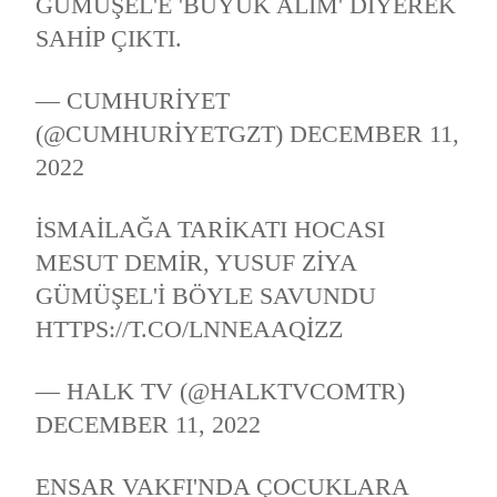
GÜMÜŞEL'E 'BÜYÜK ALIM' DIYEREK
SAHIP ÇIKTI.
— CUMHURIYET
(@CUMHURIYETGZT)
DECEMBER 11,
2022
İSMAILAĞA TARIKATI HOCASI
MESUT DEMIR, YUSUF ZIYA
GÜMÜŞEL'I BÖYLE SAVUNDU
HTTPS://T.CO/LNNEAAQIZZ
— HALK TV (@HALKTVCOMTR)
DECEMBER 11, 2022
ENSAR VAKFI'NDA ÇOCUKLARA