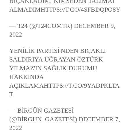
BIÇAKLADIM, KIMSEDEN TALIMAT
ALMADIM
HTTPS://T.CO/4SFBDQPO8Y
— T24 (@T24COMTR)
DECEMBER 9,
2022
YENILIK PARTISI'NDEN BIÇAKLI
SALDIRIYA UĞRAYAN ÖZTÜRK
YILMAZ'IN SAĞLIK DURUMU
HAKKINDA
AÇIKLAMA
HTTPS://T.CO/9YADPKLTA
T
— BIRGÜN GAZETESI
(@BIRGUN_GAZETESI)
DECEMBER 7,
2022