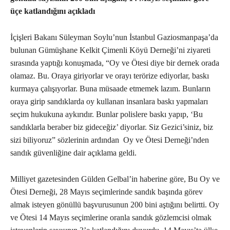
üçe katlandığını açıkladı
İçişleri Bakanı Süleyman Soylu’nun İstanbul Gaziosmanpaşa’da
bulunan Gümüşhane Kelkit Çimenli Köyü Derneği’ni ziyareti
sırasında yaptığı konuşmada, “Oy ve Ötesi diye bir dernek orada
olamaz. Bu. Oraya giriyorlar ve orayı terörize ediyorlar, baskı
kurmaya çalışıyorlar. Buna müsaade etmemek lazım. Bunların
oraya girip sandıklarda oy kullanan insanlara baskı yapmaları
seçim hukukuna aykırıdır. Bunlar polislere baskı yapıp, ‘Bu
sandıklarla beraber biz gideceğiz’ diyorlar. Siz Gezici’siniz, biz
sizi biliyoruz” sözlerinin ardından Oy ve Ötesi Derneği’nden
sandık güvenliğine dair açıklama geldi.
Milliyet gazetesinden Gülden Gelbal’in haberine göre, Bu Oy ve
Ötesi Derneği, 28 Mayıs seçimlerinde sandık başında görev
almak isteyen gönüllü başvurusunun 200 bini aştığını belirtti. Oy
ve Ötesi 14 Mayıs seçimlerine oranla sandık gözlemcisi olmak