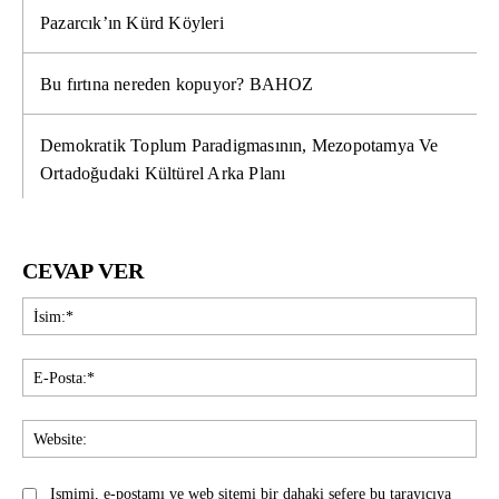
Pazarcık’ın Kürd Köyleri
Bu fırtına nereden kopuyor? BAHOZ
Demokratik Toplum Paradigmasının, Mezopotamya Ve
Ortadoğudaki Kültürel Arka Planı
CEVAP VER
İsi
E-
Pos
Web
Ismimi, e-postamı ve web sitemi bir dahaki sefere bu tarayıcıya