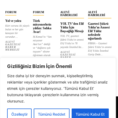
FORUM
FORUM
ALEVI
ALEVI
HABERLERI
HABERLERI
Yol ve yolcu
Türk
YOL TV’den Elif
Gazeteci Şükrü
misyonerlerin
Kürt sorunu iki yüzyılı
Yıldız İçin
Yıldız’ın Annesi
yıldızı: Sıdıka
bulan ve her gün
Başsağlığı Mesajı
Elif Yıldız
Avar!
kanayan bir
nefeslerle
YOL TV, gazeteci
sorundur....
M.Kemal’in “Sen
uğurlandı
Şükrü Yıldız'ın annesi
misyoner
ALEVI
Elif Yıldız'ın 78
PİRHA – Gazeteci
Avar’sın” dediği
GAZETESI
HABER
yaşında İstanbul'da...
Şükrü Yıldız’ın annesi
ve “dağlara ışık
MERKEZI
Elif Yıldız İstanbul
taşıyan” efsane
ALEVI
Garip Dede...
GAZETESI
öğretmen olarak
HABER
tanıtılan...
ALEVI
MERKEZI
GAZETESI
ALEVI
HABER
Gizliliğiniz Bizim İçin Önemli
GAZETESI
MERKEZI
HABER
MERKEZI
Size daha iyi bir deneyim sunmak, kişiselleştirilmiş
reklamlar veya içerikler göstermek ve site trafiğimizi analiz
etmek için çerezler kullanıyoruz. ‘Tümünü Kabul Et’
butonuna tıklayarak çerezlerin kullanımına izin vermiş
olursunuz.
Alevi Gazetesi
Özelleştir
Tümünü Reddet
Tümünü Kabul Et