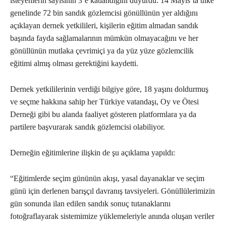
isteyenlerin sayısının 3’e katlandığını duyurdu. 14 Mayıs’ta ülke
genelinde 72 bin sandık gözlemcisi gönüllünün yer aldığını
açıklayan dernek yetkilileri, kişilerin eğitim almadan sandık
başında fayda sağlamalarının mümkün olmayacağını ve her
gönüllünün mutlaka çevrimiçi ya da yüz yüze gözlemcilik
eğitimi almış olması gerektiğini kaydetti.
Dernek yetkililerinin verdiği bilgiye göre, 18 yaşını doldurmuş
ve seçme hakkına sahip her Türkiye vatandaşı, Oy ve Ötesi
Derneği gibi bu alanda faaliyet gösteren platformlara ya da
partilere başvurarak sandık gözlemcisi olabiliyor.
Derneğin eğitimlerine ilişkin de şu açıklama yapıldı:
“Eğitimlerde seçim gününün akışı, yasal dayanaklar ve seçim
günü için derlenen barışçıl davranış tavsiyeleri. Gönüllülerimizin
gün sonunda ilan edilen sandık sonuç tutanaklarını
fotoğraflayarak sistemimize yüklemeleriyle anında oluşan veriler