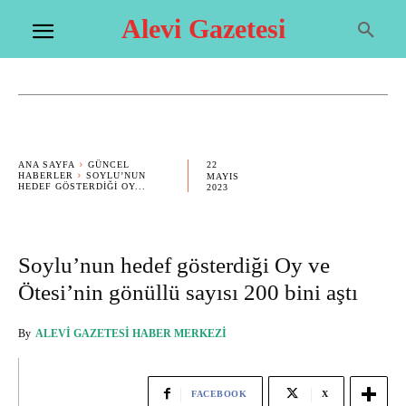
Alevi Gazetesi
22
ANA SAYFA
GÜNCEL
HABERLER
SOYLU’NUN
MAYIS
HEDEF GÖSTERDIĞI OY...
2023
Soylu’nun hedef gösterdiği Oy ve
Ötesi’nin gönüllü sayısı 200 bini aştı
By
ALEVI GAZETESI HABER MERKEZI
FACEBOOK
X