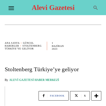
Alevi Gazetesi
1
ANA SAYFA
GÜNCEL
HABERLER
STOLTENBERG
HAZIRAN
TÜRKIYE’YE GELIYOR
2023
Stoltenberg Türkiye’ye geliyor
By
ALEVI GAZETESI HABER MERKEZI
FACEBOOK
X