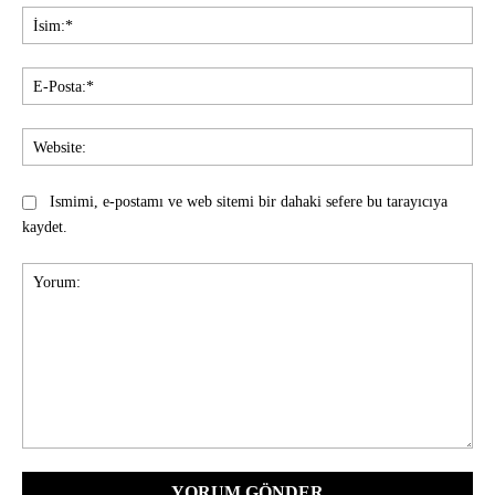
İsi
E-
Pos
Web
Ismimi, e-postamı ve web sitemi bir dahaki sefere bu tarayıcıya
kaydet.
Yorum: