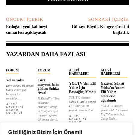
ÖNCEKI İÇERIK
SONRAKI İÇERIK
Erdoğan yeni kabineyi
Günay: Büyük Kongre sürecini
cumartesi açıklayacak
başlattık
YAZARDAN DAHA FAZLASI
FORUM
FORUM
ALEVI
ALEVI
HABERLERI
HABERLERI
Yol ve yolcu
Türk
YOL TV’den Elif
Gazeteci Şükrü
misyonerlerin
Kürt sorunu iki yüzyılı
Yıldız İçin
Yıldız’ın Annesi
yıldızı: Sıdıka
bulan ve her gün
Başsağlığı Mesajı
Elif Yıldız
Avar!
kanayan bir
nefeslerle
YOL TV, gazeteci
sorundur....
M.Kemal’in “Sen
uğurlandı
Şükrü Yıldız'ın annesi
misyoner
ALEVI
Elif Yıldız'ın 78
PİRHA – Gazeteci
Avar’sın” dediği
GAZETESI
HABER
yaşında İstanbul'da...
Şükrü Yıldız’ın annesi
ve “dağlara ışık
MERKEZI
Elif Yıldız İstanbul
taşıyan” efsane
ALEVI
Garip Dede...
GAZETESI
öğretmen olarak
HABER
tanıtılan...
ALEVI
MERKEZI
GAZETESI
ALEVI
HABER
Gizliliğiniz Bizim İçin Önemli
GAZETESI
MERKEZI