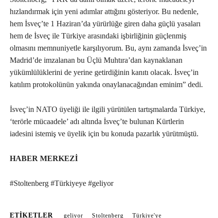
hızlandırmak için yeni adımlar attığını gösteriyor. Bu nedenle,
hem İsveç’te 1 Haziran’da yürürlüğe giren daha güçlü yasaları
hem de İsveç ile Türkiye arasındaki işbirliğinin güçlenmiş
olmasını memnuniyetle karşılıyorum. Bu, aynı zamanda İsveç’in
Madrid’de imzalanan bu Üçlü Muhtıra’dan kaynaklanan
yükümlülüklerini de yerine getirdiğinin kanıtı olacak. İsveç’in
katılım protokolünün yakında onaylanacağından eminim” dedi.
İsveç’in NATO üyeliği ile ilgili yürütülen tartışmalarda Türkiye,
‘terörle mücaadele’ adı altında İsveç’te bulunan Kürtlerin
iadesini istemiş ve üyelik için bu konuda pazarlık yürütmüştü.
HABER MERKEZİ
#Stoltenberg #Türkiyeye #geliyor
ETIKETLER
geliyor
Stoltenberg
Türkiye'ye