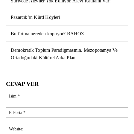
Suriyede Aleviler Yok Ediliyor, Alevi Katliamı Var!
Pazarcık’ın Kürd Köyleri
Bu fırtına nereden kopuyor? BAHOZ
Demokratik Toplum Paradigmasının, Mezopotamya Ve
Ortadoğudaki Kültürel Arka Planı
CEVAP VER
İsi
E-
Pos
Web