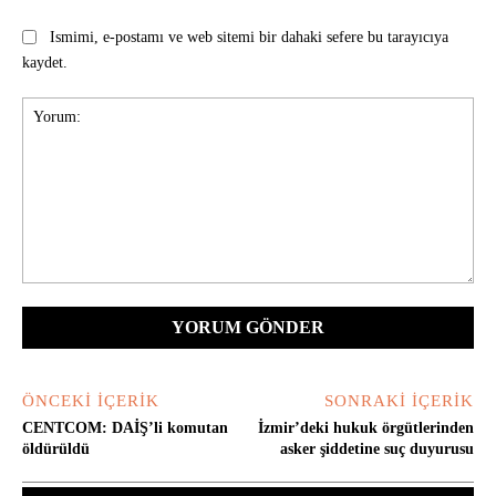
Ismimi, e-postamı ve web sitemi bir dahaki sefere bu tarayıcıya
kaydet.
Yorum:
ÖNCEKI İÇERIK
SONRAKI İÇERIK
CENTCOM: DAİŞ’li komutan
İzmir’deki hukuk örgütlerinden
öldürüldü
asker şiddetine suç duyurusu