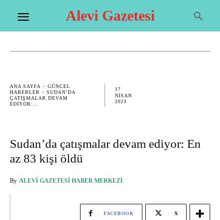
Alevi Gazetesi
ANA SAYFA
GÜNCEL
17
HABERLER
SUDAN’DA
NISAN
ÇATIŞMALAR DEVAM
2023
EDIYOR:...
Sudan’da çatışmalar devam ediyor: En
az 83 kişi öldü
By
ALEVI GAZETESI HABER MERKEZI
FACEBOOK
X