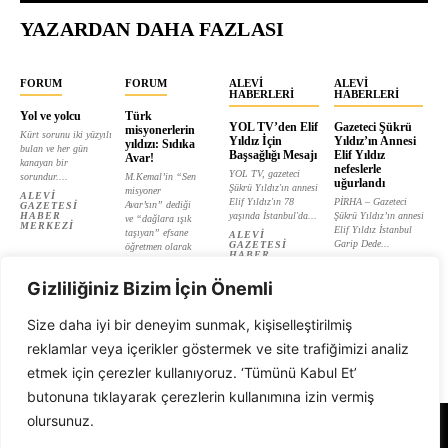
YAZARDAN DAHA FAZLASI
FORUM
FORUM
ALEVI
ALEVI
HABERLERI
HABERLERI
Yol ve yolcu
Türk
YOL TV’den Elif
Gazeteci Şükrü
misyonerlerin
Kürt sorunu iki yüzyılı
Yıldız İçin
Yıldız’ın Annesi
yıldızı: Sıdıka
bulan ve her gün
Başsağlığı Mesajı
Elif Yıldız
Avar!
kanayan bir
nefeslerle
YOL TV, gazeteci
sorundur....
M.Kemal’in “Sen
uğurlandı
Şükrü Yıldız'ın annesi
misyoner
ALEVI
Elif Yıldız'ın 78
PİRHA – Gazeteci
Avar’sın” dediği
GAZETESI
HABER
yaşında İstanbul'da...
Şükrü Yıldız’ın annesi
ve “dağlara ışık
MERKEZI
Elif Yıldız İstanbul
taşıyan” efsane
ALEVI
Garip Dede...
GAZETESI
öğretmen olarak
HABER
tanıtılan...
ALEVI
MERKEZI
GAZETESI
ALEVI
HABER
Gizliliğiniz Bizim İçin Önemli
GAZETESI
MERKEZI
HABER
MERKEZI
Size daha iyi bir deneyim sunmak, kişiselleştirilmiş
reklamlar veya içerikler göstermek ve site trafiğimizi analiz
etmek için çerezler kullanıyoruz. ‘Tümünü Kabul Et’
butonuna tıklayarak çerezlerin kullanımına izin vermiş
olursunuz.