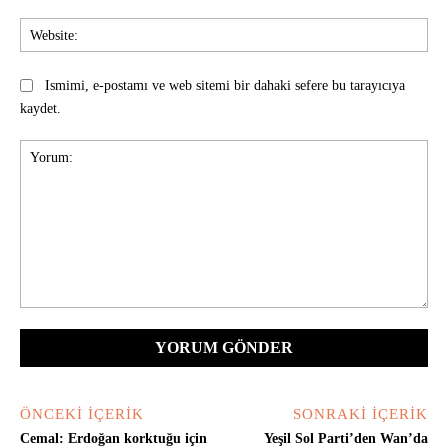
Web
Ismimi, e-postamı ve web sitemi bir dahaki sefere bu tarayıcıya
kaydet.
Yorum:
ÖNCEKI İÇERIK
SONRAKI İÇERIK
Cemal: Erdoğan korktuğu için
Yeşil Sol Parti’den Wan’da