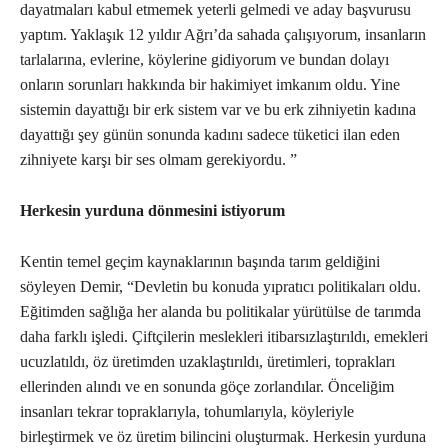
dayatmaları kabul etmemek yeterli gelmedi ve aday başvurusu
yaptım. Yaklaşık 12 yıldır Ağrı’da sahada çalışıyorum, insanların
tarlalarına, evlerine, köylerine gidiyorum ve bundan dolayı
onların sorunları hakkında bir hakimiyet imkanım oldu. Yine
sistemin dayattığı bir erk sistem var ve bu erk zihniyetin kadına
dayattığı şey günün sonunda kadını sadece tüketici ilan eden
zihniyete karşı bir ses olmam gerekiyordu. ”
Herkesin yurduna dönmesini istiyorum
Kentin temel geçim kaynaklarının başında tarım geldiğini
söyleyen Demir, “Devletin bu konuda yıpratıcı politikaları oldu.
Eğitimden sağlığa her alanda bu politikalar yürütülse de tarımda
daha farklı işledi. Çiftçilerin meslekleri itibarsızlaştırıldı, emekleri
ucuzlatıldı, öz üretimden uzaklaştırıldı, üretimleri, toprakları
ellerinden alındı ve en sonunda göçe zorlandılar. Önceliğim
insanları tekrar topraklarıyla, tohumlarıyla, köyleriyle
birleştirmek ve öz üretim bilincini oluşturmak. Herkesin yurduna