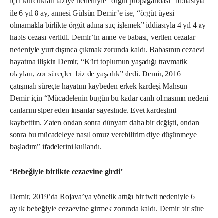
için kurdukları taziye nedeniyle “örgüt propagandası” iddiasıyla
ile 6 yıl 8 ay, annesi Gülsün Demir’e ise, “örgüt üyesi
olmamakla birlikte örgüt adına suç işlemek” iddiasıyla 4 yıl 4 ay
hapis cezası verildi. Demir’in anne ve babası, verilen cezalar
nedeniyle yurt dışında çıkmak zorunda kaldı. Babasının cezaevi
hayatına ilişkin Demir, “Kürt toplumun yaşadığı travmatik
olayları, zor süreçleri biz de yaşadık” dedi. Demir, 2016
çatışmalı süreçte hayatını kaybeden erkek kardeşi Mahsun
Demir için “Mücadelenin bugün bu kadar canlı olmasının nedeni
canlarını siper eden insanlar sayesinde. Evet kardeşimi
kaybettim. Zaten ondan sonra dünyam daha bir değişti, ondan
sonra bu mücadeleye nasıl omuz verebilirim diye düşünmeye
başladım” ifadelerini kullandı.
‘Bebeğiyle birlikte cezaevine girdi’
Demir, 2019’da Rojava’ya yönelik attığı bir twit nedeniyle 6
aylık bebeğiyle cezaevine girmek zorunda kaldı. Demir bir süre