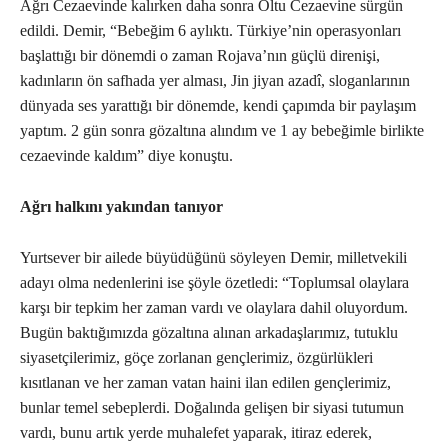
Ağrı Cezaevinde kalırken daha sonra Oltu Cezaevine sürgün
edildi. Demir, “Bebeğim 6 aylıktı. Türkiye’nin operasyonları
başlattığı bir dönemdi o zaman Rojava’nın güçlü direnişi,
kadınların ön safhada yer alması, Jin jiyan azadî, sloganlarının
dünyada ses yarattığı bir dönemde, kendi çapımda bir paylaşım
yaptım. 2 gün sonra gözaltına alındım ve 1 ay bebeğimle birlikte
cezaevinde kaldım” diye konuştu.
Ağrı halkını yakından tanıyor
Yurtsever bir ailede büyüdüğünü söyleyen Demir, milletvekili
adayı olma nedenlerini ise şöyle özetledi: “Toplumsal olaylara
karşı bir tepkim her zaman vardı ve olaylara dahil oluyordum.
Bugün baktığımızda gözaltına alınan arkadaşlarımız, tutuklu
siyasetçilerimiz, göçe zorlanan gençlerimiz, özgürlükleri
kısıtlanan ve her zaman vatan haini ilan edilen gençlerimiz,
bunlar temel sebeplerdi. Doğalında gelişen bir siyasi tutumun
vardı, bunu artık yerde muhalefet yaparak, itiraz ederek,