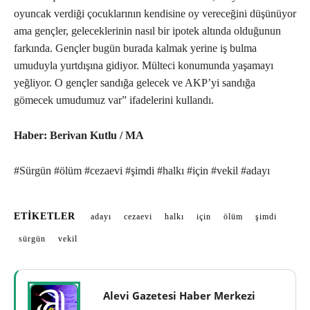
oyuncak verdiği çocuklarının kendisine oy vereceğini düşünüyor
ama gençler, geleceklerinin nasıl bir ipotek altında olduğunun
farkında. Gençler bugün burada kalmak yerine iş bulma
umuduyla yurtdışına gidiyor. Mülteci konumunda yaşamayı
yeğliyor. O gençler sandığa gelecek ve AKP’yi sandığa
gömecek umudumuz var” ifadelerini kullandı.
Haber: Berivan Kutlu / MA
#Sürgün #ölüm #cezaevi #şimdi #halkı #için #vekil #adayı
ETIKETLER
adayı
cezaevi
halkı
için
ölüm
şimdi
sürgün
vekil
Alevi Gazetesi Haber Merkezi