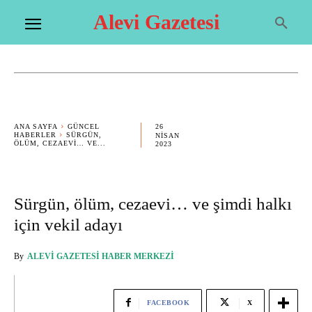
Alevi Gazetesi
26
ANA SAYFA
GÜNCEL
HABERLER
SÜRGÜN,
NISAN
ÖLÜM, CEZAEVI… VE...
2023
Sürgün, ölüm, cezaevi… ve şimdi halkı
için vekil adayı
By
ALEVI GAZETESI HABER MERKEZI
FACEBOOK
X