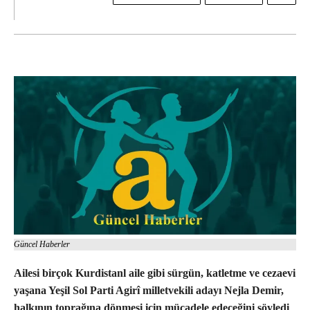
Güncel Haberler
Ailesi birçok Kurdistanl aile gibi sürgün, katletme ve cezaevi
yaşana Yeşil Sol Parti Agirî milletvekili adayı Nejla Demir,
halkının toprağına dönmesi için mücadele edeceğini söyledi