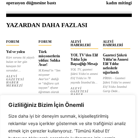
operasyon düğmesine bastı
kadın mitingi
YAZARDAN DAHA FAZLASI
FORUM
FORUM
ALEVI
ALEVI
HABERLERI
HABERLERI
Yol ve yolcu
Türk
YOL TV’den Elif
Gazeteci Şükrü
misyonerlerin
Kürt sorunu iki yüzyılı
Yıldız İçin
Yıldız’ın Annesi
yıldızı: Sıdıka
bulan ve her gün
Başsağlığı Mesajı
Elif Yıldız
Avar!
kanayan bir
nefeslerle
YOL TV, gazeteci
sorundur....
M.Kemal’in “Sen
uğurlandı
Şükrü Yıldız'ın annesi
misyoner
ALEVI
Elif Yıldız'ın 78
PİRHA – Gazeteci
Avar’sın” dediği
GAZETESI
HABER
yaşında İstanbul'da...
Şükrü Yıldız’ın annesi
ve “dağlara ışık
MERKEZI
Elif Yıldız İstanbul
taşıyan” efsane
ALEVI
Garip Dede...
GAZETESI
öğretmen olarak
HABER
tanıtılan...
ALEVI
MERKEZI
GAZETESI
ALEVI
HABER
Gizliliğiniz Bizim İçin Önemli
GAZETESI
MERKEZI
HABER
MERKEZI
Size daha iyi bir deneyim sunmak, kişiselleştirilmiş
reklamlar veya içerikler göstermek ve site trafiğimizi analiz
etmek için çerezler kullanıyoruz. ‘Tümünü Kabul Et’