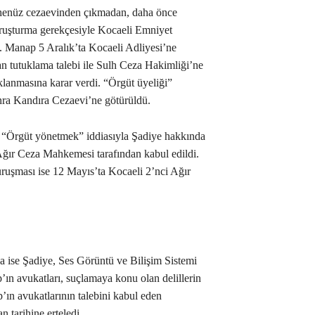
 henüz cezaevinden çıkmadan, daha önce
oruşturma gerekçesiyle Kocaeli Emniyet
. Manap 5 Aralık’ta Kocaeli Adliyesi’ne
an tutuklama talebi ile Sulh Ceza Hakimliği’ne
klanmasına karar verdi. “Örgüt üyeliği”
nra Kandıra Cezaevi’ne götürüldü.
, “Örgüt yönetmek” iddiasıyla Şadiye hakkında
Ağır Ceza Mahkemesi tarafından kabul edildi.
ruşması ise 12 Mayıs’ta Kocaeli 2’nci Ağır
a ise Şadiye, Ses Görüntü ve Bilişim Sistemi
n avukatları, suçlamaya konu olan delillerin
ın avukatlarının talebini kabul eden
 tarihine erteledi.