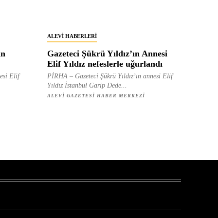
ALEVI HABERLERI
in
Gazeteci Şükrü Yıldız’ın Annesi
Elif Yıldız nefeslerle uğurlandı
esi Elif
PİRHA – Gazeteci Şükrü Yıldız’ın annesi Elif
Yıldız İstanbul Garip Dede...
ALEVI GAZETESI HABER MERKEZI