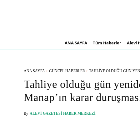
ANA SAYFA
Tüm Haberler
Alevi 
ANA SAYFA
GÜNCEL HABERLER
TAHLIYE OLDUĞU GÜN YENI
Tahliye olduğu gün yenid
Manap’ın karar duruşması
By
ALEVI GAZETESI HABER MERKEZI