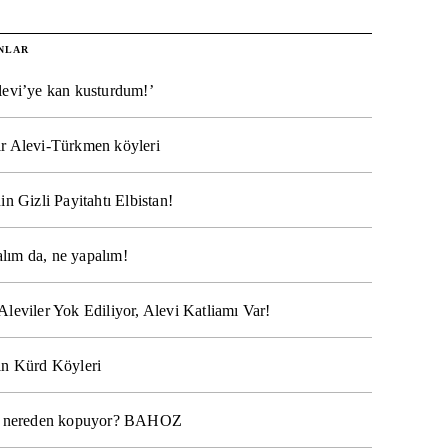
NLAR
levi’ye kan kusturdum!’
r Alevi-Türkmen köyleri
in Gizli Payitahtı Elbistan!
lım da, ne yapalım!
Aleviler Yok Ediliyor, Alevi Katliamı Var!
ın Kürd Köyleri
na nereden kopuyor? BAHOZ