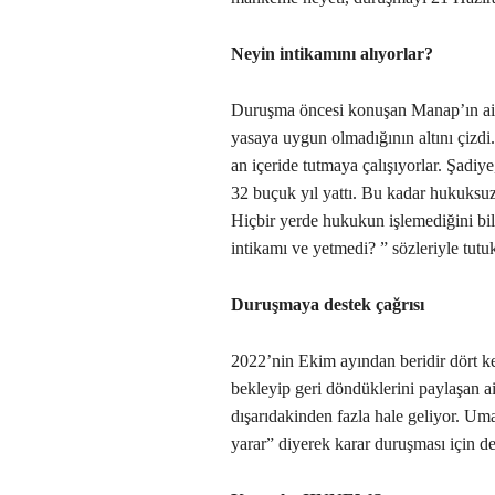
Neyin intikamını alıyorlar?
Duruşma öncesi konuşan Manap’ın ail
yasaya uygun olmadığının altını çizdi
an içeride tutmaya çalışıyorlar. Şadiy
32 buçuk yıl yattı. Bu kadar hukuksu
Hiçbir yerde hukukun işlemediğini bi
intikamı ve yetmedi? ” sözleriyle tutu
Duruşmaya destek çağrısı
2022’nin Ekim ayından beridir dört k
bekleyip geri döndüklerini paylaşan ail
dışarıdakinden fazla hale geliyor. Uma
yarar” diyerek karar duruşması için des