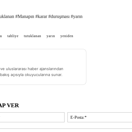
tuklanan #Manapın #karar #duruşması #yarın
ğu
tahliye
tutuklanan
yarın
yeniden
ve uluslararası haber ajanslarından
akış açısıyla okuyucularına sunar.
AP VER
İsim:*