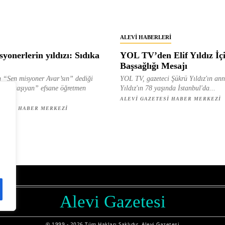
ALEVI HABERLERI
yonerlerin yıldızı: Sıdıka
YOL TV’den Elif Yıldız İç
Başsağlığı Mesajı
 “Sen misyoner Avar’sın” dediği
YOL TV, gazeteci Şükrü Yıldız'ın ann
 ışık taşıyan” efsane öğretmen
Yıldız'ın 78 yaşında İstanbul'da...
ılan...
ALEVI GAZETESI HABER MERKEZI
ETESI HABER MERKEZI
z
Alevi Gazetesi
© 1999 - 2026 Tüm Hakları Saklıdır. Alevi Gazetesi