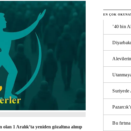
EN ÇOK OKUNA
’40 bin A
Diyarbakı
Alevilerin
Utanmaya
Suriyede 
Pazarcık’
Bu fırtı
n olan 1 Aralık’ta yeniden gözaltına alınıp