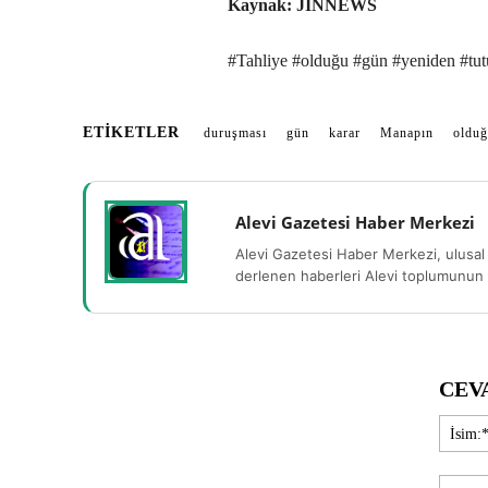
Kaynak: JINNEWS
#Tahliye #olduğu #gün #yeniden #tu
ETIKETLER
duruşması
gün
karar
Manapın
oldu
Alevi Gazetesi Haber Merkezi
Alevi Gazetesi Haber Merkezi, ulusal 
derlenen haberleri Alevi toplumunun b
CEV