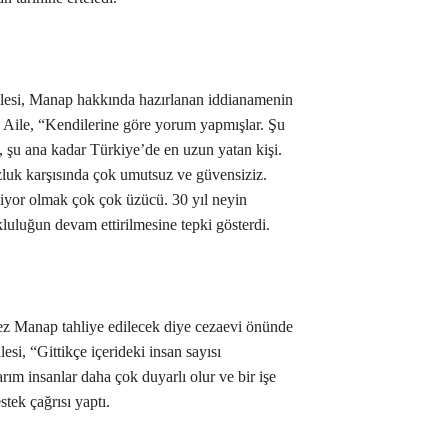
esi, Manap hakkında hazırlanan iddianamenin
. Aile, “Kendilerine göre yorum yapmışlar. Şu
e, şu ana kadar Türkiye’de en uzun yatan kişi.
zluk karşısında çok umutsuz ve güvensiziz.
liyor olmak çok çok üzücü. 30 yıl neyin
kluluğun devam ettirilmesine tepki gösterdi.
ez Manap tahliye edilecek diye cezaevi önünde
esi, “Gittikçe içerideki insan sayısı
rım insanlar daha çok duyarlı olur ve bir işe
tek çağrısı yaptı.