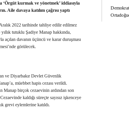
 ‘Örgüt kurmak ve yönetmek’ iddiasıyla
Demokrat
n. Aile davaya katılım çağrısı yaptı
Ortadoğud
alık 2022 tarihinde tahliye edilir edilmez
0 yıllık tutuklu Şadiye Manap hakkında,
la açılan davanın üçüncü ve karar duruşması
mesi’nde görülecek.
nan ve Diyarbakır Devlet Güvenlik
ap’a, müebbet hapis cezası verildi.
an Manap birçok cezaevinin ardından son
Cezaevinde kaldığı süreçte sayısız işkenceye
k grevi eylemlerine katıldı.