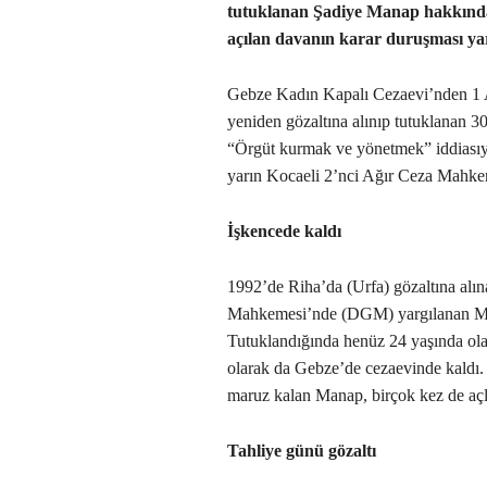
tutuklanan Şadiye Manap hakkında
açılan davanın karar duruşması yarı
Gebze Kadın Kapalı Cezaevi’nden 1 Ar
yeniden gözaltına alınıp tutuklanan 3
“Örgüt kurmak ve yönetmek” iddiasıy
yarın Kocaeli 2’nci Ağır Ceza Mahke
İşkencede kaldı
1992’de Riha’da (Urfa) gözaltına alı
Mahkemesi’nde (DGM) yargılanan Man
Tutuklandığında henüz 24 yaşında ol
olarak da Gebze’de cezaevinde kaldı. 
maruz kalan Manap, birçok kez de açlı
Tahliye günü gözaltı