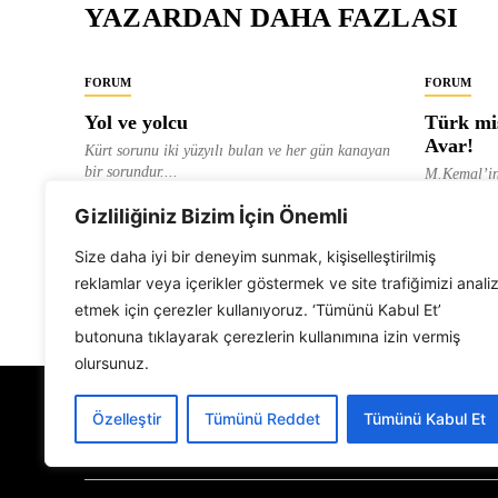
YAZARDAN DAHA FAZLASI
FORUM
FORUM
Yol ve yolcu
Türk mis
Avar!
Kürt sorunu iki yüzyılı bulan ve her gün kanayan
bir sorundur....
M.Kemal’in
ve “dağlara
ALEVI GAZETESI HABER MERKEZI
Gizliliğiniz Bizim İçin Önemli
olarak tanıt
ALEVI GAZ
Size daha iyi bir deneyim sunmak, kişiselleştirilmiş
reklamlar veya içerikler göstermek ve site trafiğimizi anali
etmek için çerezler kullanıyoruz. ‘Tümünü Kabul Et’
butonuna tıklayarak çerezlerin kullanımına izin vermiş
olursunuz.
Özelleştir
Tümünü Reddet
Tümünü Kabul Et