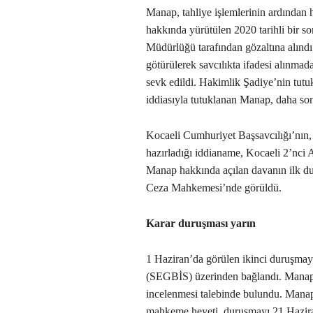
Manap, tahliye işlemlerinin ardından
hakkında yürütülen 2020 tarihli bir s
Müdürlüğü tarafından gözaltına alındı
götürülerek savcılıkta ifadesi alınmad
sevk edildi. Hakimlik Şadiye’nin tutu
iddiasıyla tutuklanan Manap, daha so
Kocaeli Cumhuriyet Başsavcılığı’nın
hazırladığı iddianame, Kocaeli 2’nci 
Manap hakkında açılan davanın ilk du
Ceza Mahkemesi’nde görüldü.
Karar duruşması yarın
1 Haziran’da görülen ikinci duruşmay
(SEGBİS) üzerinden bağlandı. Manap’ı
incelenmesi talebinde bulundu. Manap’
mahkeme heyeti, duruşmayı 21 Haziran