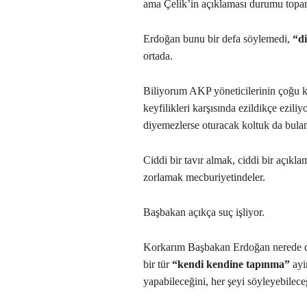
ama Çelik’in açıklaması durumu topa
Erdoğan bunu bir defa söylemedi,
“di
ortada.
Biliyorum AKP yöneticilerinin çoğu k
keyfilikleri karşısında ezildikçe ezili
diyemezlerse oturacak koltuk da bula
Ciddi bir tavır almak, ciddi bir açık
zorlamak mecburiyetindeler.
Başbakan açıkça suç işliyor.
Korkarım Başbakan Erdoğan nerede du
bir tür
“kendi kendine tapınma”
ayi
yapabileceğini, her şeyi söyleyebilece