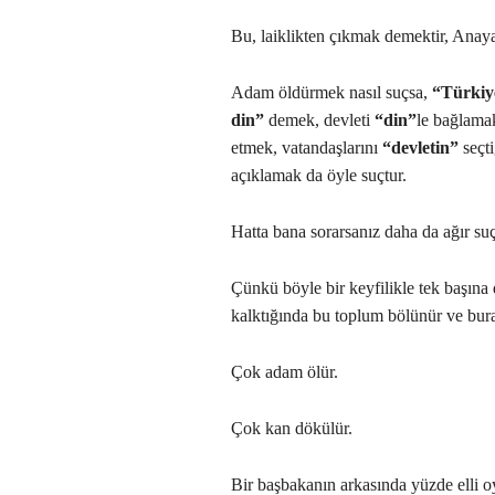
Bu, laiklikten çıkmak demektir, Anaya
Adam öldürmek nasıl suçsa,
“Türkiye
din”
demek, devleti
“din”
le bağlamak
etmek, vatandaşlarını
“devletin”
seçt
açıklamak da öyle suçtur.
Hatta bana sorarsanız daha da ağır suç
Çünkü böyle bir keyfilikle tek başına
kalktığında bu toplum bölünür ve bura
Çok adam ölür.
Çok kan dökülür.
Bir başbakanın arkasında yüzde elli oy