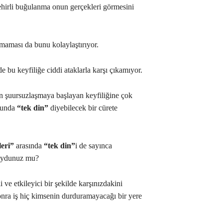
ehirli buğulanma onun gerçekleri görmesini
lmaması da bunu kolaylaştırıyor.
u keyfiliğe ciddi ataklarla karşı çıkamıyor.
n şuursuzlaşmaya başlayan keyfiliğine çok
onunda
“tek din”
diyebilecek bir cürete
leri”
arasında
“tek din”
i de sayınca
 duydunuz mu?
ve etkileyici bir şekilde karşınızdakini
ra iş hiç kimsenin durduramayacağı bir yere