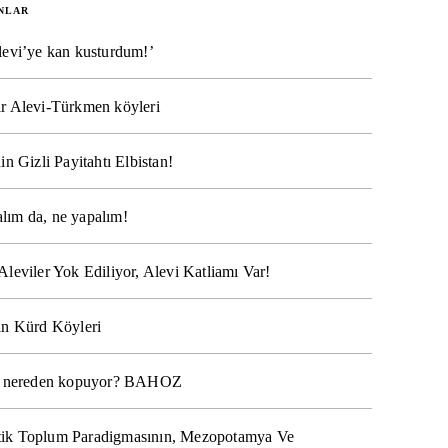
NLAR
levi’ye kan kusturdum!’
r Alevi-Türkmen köyleri
in Gizli Payitahtı Elbistan!
lım da, ne yapalım!
Aleviler Yok Ediliyor, Alevi Katliamı Var!
ın Kürd Köyleri
na nereden kopuyor? BAHOZ
ik Toplum Paradigmasının, Mezopotamya Ve