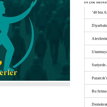
EN ÇOK OKUNA
’40 bin A
Diyarbakı
Alevilerin
Utanmaya
Suriyede 
Pazarcık’
Bu fırtı
Demokrat