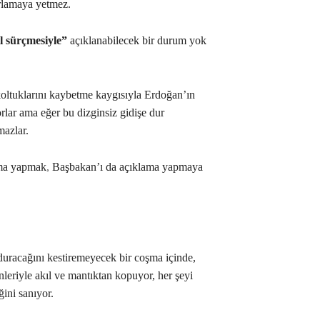
rlamaya yetmez.
l sürçmesiyle”
açıklanabilecek bir durum yok
oltuklarını kaybetme kaygısıyla Erdoğan’ın
yorlar ama eğer bu dizginsiz gidişe dur
mazlar.
lama yapmak
,
Başbakan’ı da açıklama yapmaya
racağını kestiremeyecek bir coşma içinde,
nleriyle akıl ve mantıktan kopuyor, her şeyi
ğini sanıyor.