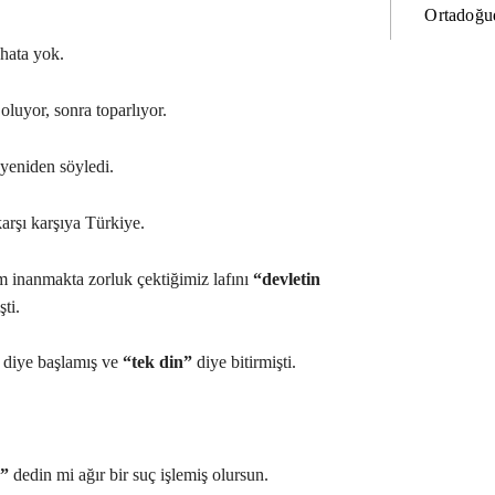
Ortadoğud
 hata yok.
 oluyor, sonra toparlıyor.
 yeniden söyledi.
arşı karşıya Türkiye.
 inanmakta zorluk çektiğimiz lafını
“devletin
ti.
diye başlamış ve
“tek din”
diye bitirmişti.
n”
dedin mi ağır bir suç işlemiş olursun.