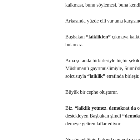
kalkması, bunu söylemesi, buna kendi
Arkasında yüzde elli var ama karşısınd
Başbakan
“laiklikten”
çıkmaya kalktı
bulamaz.
Ama şu anda birbirleriyle hiçbir şekil
Müslüman’ı gayrımüslimiyle, Sünni’si
solcusuyla
“laiklik”
etrafında birleşir.
Büyük bir cephe oluşturur.
Biz,
“laiklik yetmez, demokrat da o
destekleyen Başbakan şimdi
“demokra
demeye getiren laflar ediyor.
Ne söylediğinin farkında mı yoksa ş