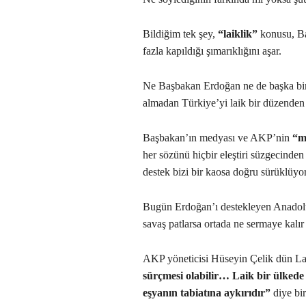
Bildiğim tek şey,
“laiklik”
konusu, Ba
fazla kapıldığı şımarıklığını aşar.
Ne Başbakan Erdoğan ne de başka biris
almadan Türkiye’yi laik bir düzenden ç
Başbakan’ın medyası ve AKP’nin
“m
her sözünü hiçbir eleştiri süzgecinden
destek bizi bir kaosa doğru sürüklüyor
Bugün Erdoğan’ı destekleyen Anadolu
savaş patlarsa ortada ne sermaye kalır
AKP yöneticisi Hüseyin Çelik dün La
sürçmesi olabilir… Laik bir ülkede
eşyanın tabiatına aykırıdır”
diye bi