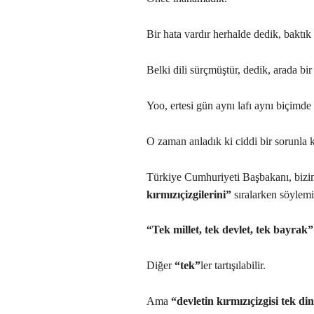
Bir hata vardır herhalde dedik, baktık
Belki dili sürçmüştür, dedik, arada bir
Yoo, ertesi gün aynı lafı aynı biçimde
O zaman anladık ki ciddi bir sorunla k
Türkiye Cumhuriyeti Başbakanı, bizim
kırmızıçizgilerini”
sıralarken söylemiş
“Tek millet, tek devlet, tek bayrak”
Diğer
“tek”
ler tartışılabilir.
Ama
“devletin kırmızıçizgisi tek di