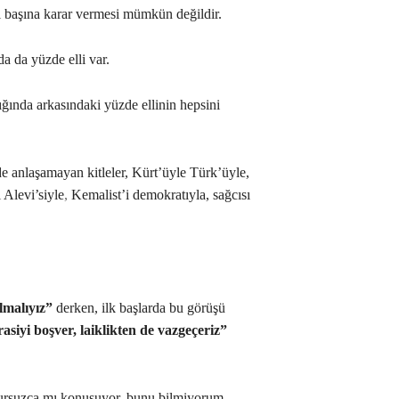
 başına karar vermesi mümkün değildir.
a da yüzde elli var.
ğında arkasındaki yüzde ellinin hepsini
de anlaşamayan kitleler, Kürt’üyle Türk’üyle,
 Alevi’siyle
,
Kemalist’i demokratıyla, sağcısı
lmalıyız”
derken, ilk başlarda bu görüşü
siyi boşver, laiklikten de vazgeçeriz”
uursuzca mı konuşuyor, bunu bilmiyorum.