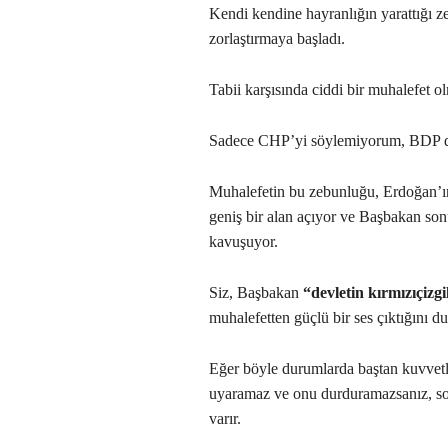
Kendi kendine hayranlığın yarattığı z
zorlaştırmaya başladı.
Tabii karşısında ciddi bir muhalefet o
Sadece CHP’yi söylemiyorum, BDP de b
Muhalefetin bu zebunluğu, Erdoğan’ı
geniş bir alan açıyor ve Başbakan s
kavuşuyor.
Siz, Başbakan
“devletin kırmızıçizgi
muhalefetten güçlü bir ses çıktığını
Eğer böyle durumlarda baştan kuvvetli 
uyaramaz ve onu durduramazsanız, son
varır.