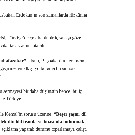
şbakan Erdoğan’ın son zamanlarda rüzgârına
i, Türkiye’de çok kanlı bir iç savaşı göze
ıkartacak adımı atabilir.
uhafazakâr”
tabanı, Başbakan’ın her tavrını,
 geçirmeden alkışlıyorlar ama bu sınırsız
.
 sermayesi bir daha düşünsün bence, bu iç
 ne Türkiye.
le Kemal’in sorusu üzerine,
“Beşer şaşar, dil
 tek din iddiasında ve imasında bulunmak
r açıklama yaparak durumu toparlamaya çalıştı