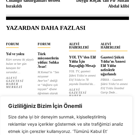
Cihangir saldırganları serbest
Duygu Koçak’tan Pir Sultan
bırakıldı
Abdal klibi
YAZARDAN DAHA FAZLASI
FORUM
FORUM
ALEVI
ALEVI
HABERLERI
HABERLERI
Yol ve yolcu
Türk
YOL TV’den Elif
Gazeteci Şükrü
misyonerlerin
Kürt sorunu iki yüzyılı
Yıldız İçin
Yıldız’ın Annesi
yıldızı: Sıdıka
bulan ve her gün
Başsağlığı Mesajı
Elif Yıldız
Avar!
kanayan bir
nefeslerle
YOL TV, gazeteci
sorundur....
M.Kemal’in “Sen
uğurlandı
Şükrü Yıldız'ın annesi
misyoner
ALEVI
Elif Yıldız'ın 78
PİRHA – Gazeteci
Avar’sın” dediği
GAZETESI
HABER
yaşında İstanbul'da...
Şükrü Yıldız’ın annesi
ve “dağlara ışık
MERKEZI
Elif Yıldız İstanbul
taşıyan” efsane
ALEVI
Garip Dede...
GAZETESI
öğretmen olarak
HABER
tanıtılan...
ALEVI
MERKEZI
GAZETESI
ALEVI
HABER
Gizliliğiniz Bizim İçin Önemli
GAZETESI
MERKEZI
HABER
MERKEZI
Size daha iyi bir deneyim sunmak, kişiselleştirilmiş
reklamlar veya içerikler göstermek ve site trafiğimizi analiz
etmek için çerezler kullanıyoruz. ‘Tümünü Kabul Et’