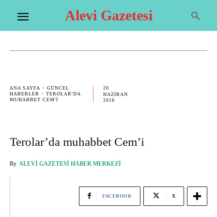
Alevi Gazetesi
20
ANA SAYFA
GÜNCEL
HABERLER
TEROLAR'DA
HAZIRAN
MUHABBET CEM'I
2016
Terolar’da muhabbet Cem’i
By
ALEVI GAZETESI HABER MERKEZI
FACEBOOK
X