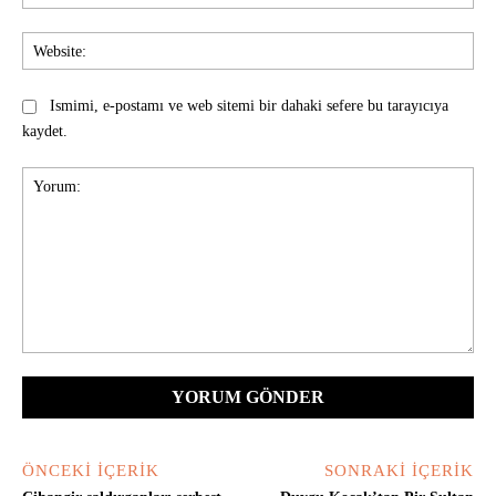
Pos
Web
Ismimi, e-postamı ve web sitemi bir dahaki sefere bu tarayıcıya
kaydet.
Yorum:
ÖNCEKI İÇERIK
SONRAKI İÇERIK