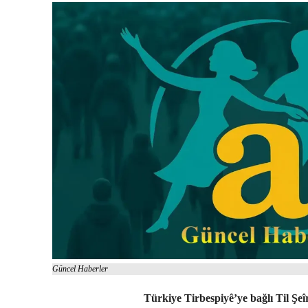
Güncel Haberler
Türkiye Tirbespiyê’ye bağlı Til Ş