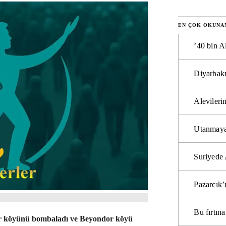
EN ÇOK OKUNA
’40 bin A
Diyarbakı
Alevilerin
Utanmaya
Suriyede 
Pazarcık’
Bu fırtı
eîr köyünü bombaladı ve Beyondor köyü