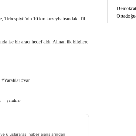
Demokrat
Ortadoğud
, Tirbespiyê’nin 10 km kuzeybatısındaki Til
 ise bir aracı hedef aldı. Alınan ilk bilgilere
#Yaralılar #var
r
yaralılar
ve uluslararası haber ajanslarından