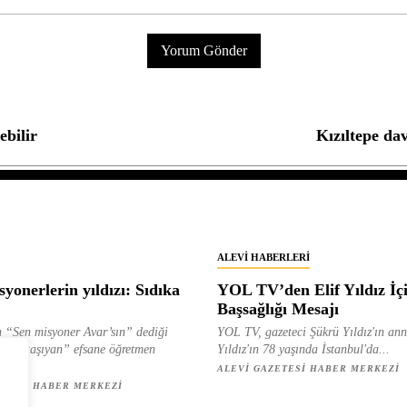
ebilir
Kızıltepe dav
ALEVI HABERLERI
yonerlerin yıldızı: Sıdıka
YOL TV’den Elif Yıldız İç
Başsağlığı Mesajı
 “Sen misyoner Avar’sın” dediği
YOL TV, gazeteci Şükrü Yıldız'ın ann
 ışık taşıyan” efsane öğretmen
Yıldız'ın 78 yaşında İstanbul'da...
ılan...
ALEVI GAZETESI HABER MERKEZI
ETESI HABER MERKEZI