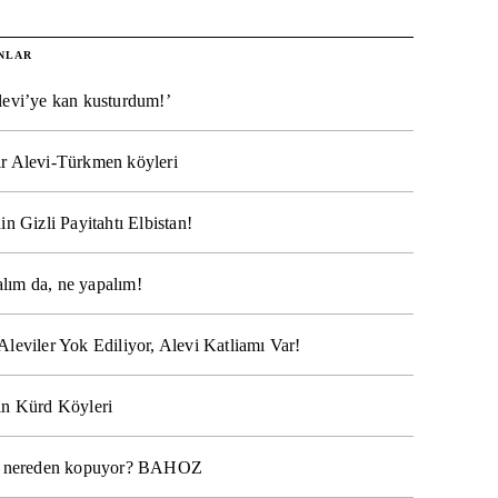
NLAR
levi’ye kan kusturdum!’
r Alevi-Türkmen köyleri
in Gizli Payitahtı Elbistan!
lım da, ne yapalım!
Aleviler Yok Ediliyor, Alevi Katliamı Var!
ın Kürd Köyleri
na nereden kopuyor? BAHOZ