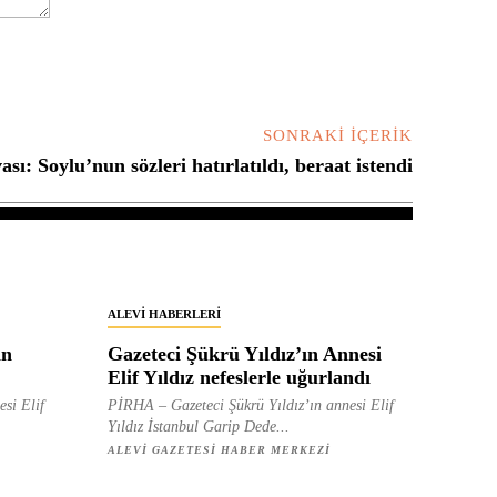
SONRAKI İÇERIK
ası: Soylu’nun sözleri hatırlatıldı, beraat istendi
ALEVI HABERLERI
in
Gazeteci Şükrü Yıldız’ın Annesi
Elif Yıldız nefeslerle uğurlandı
esi Elif
PİRHA – Gazeteci Şükrü Yıldız’ın annesi Elif
Yıldız İstanbul Garip Dede...
ALEVI GAZETESI HABER MERKEZI