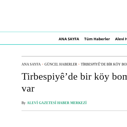
ANA SAYFA
Tüm Haberler
Alevi 
ANA SAYFA
GÜNCEL HABERLER
TIRBESPIYÊ’DE BIR KÖY BO
Tirbespiyê’de bir köy bom
var
By
ALEVI GAZETESI HABER MERKEZI