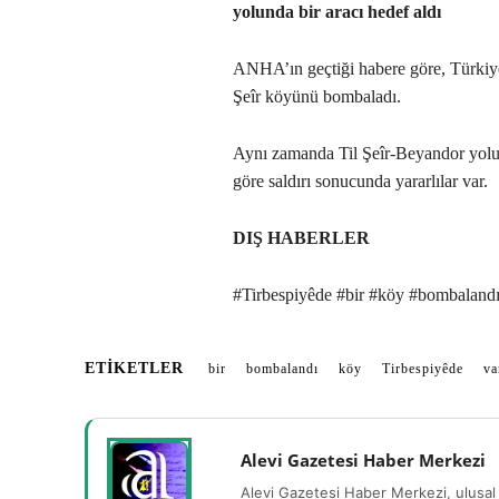
yolunda bir aracı hedef aldı
ANHA’ın geçtiği habere göre, Türkiye
Şeîr köyünü bombaladı.
Aynı zamanda Til Şeîr-Beyandor yolunda
göre saldırı sonucunda yararlılar var.
DIŞ HABERLER
#Tirbespiyêde #bir #köy #bombalandı 
ETIKETLER
bir
bombalandı
köy
Tirbespiyêde
va
Alevi Gazetesi Haber Merkezi
Alevi Gazetesi Haber Merkezi, ulusal 