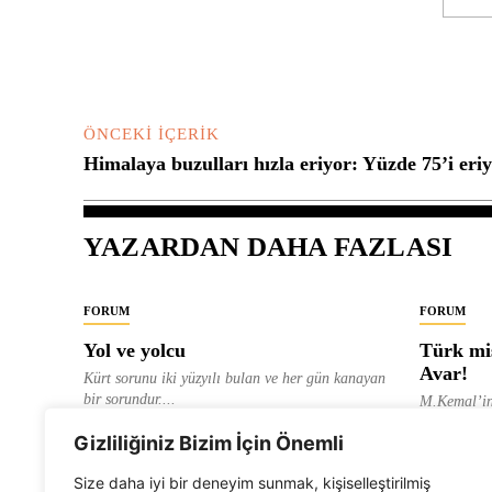
Yorum:
ÖNCEKI İÇERIK
Himalaya buzulları hızla eriyor: Yüzde 75’i eriy
YAZARDAN DAHA FAZLASI
FORUM
FORUM
Yol ve yolcu
Türk mis
Avar!
Kürt sorunu iki yüzyılı bulan ve her gün kanayan
bir sorundur....
M.Kemal’in
ve “dağlara
ALEVI GAZETESI HABER MERKEZI
Gizliliğiniz Bizim İçin Önemli
olarak tanıt
ALEVI GAZ
Size daha iyi bir deneyim sunmak, kişiselleştirilmiş