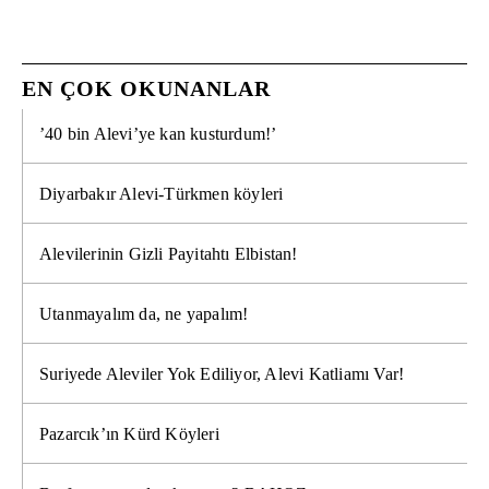
EN ÇOK OKUNANLAR
’40 bin Alevi’ye kan kusturdum!’
Diyarbakır Alevi-Türkmen köyleri
Alevilerinin Gizli Payitahtı Elbistan!
Utanmayalım da, ne yapalım!
Suriyede Aleviler Yok Ediliyor, Alevi Katliamı Var!
Pazarcık’ın Kürd Köyleri