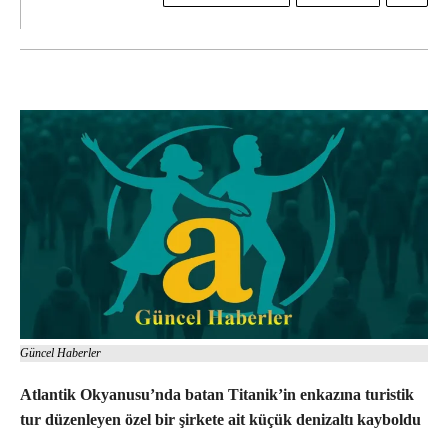
Güncel Haberler
Atlantik Okyanusu’nda batan Titanik’in enkazına turistik
tur düzenleyen özel bir şirkete ait küçük denizaltı kayboldu