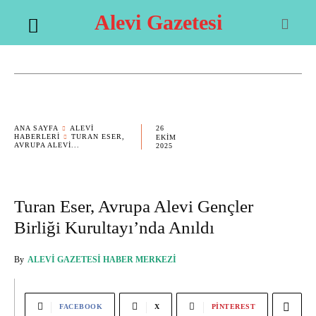
Alevi Gazetesi
26
ANA SAYFA
ALEVI
HABERLERI
TURAN ESER,
EKIM
AVRUPA ALEVI...
2025
Turan Eser, Avrupa Alevi Gençler
Birliği Kurultayı’nda Anıldı
By
ALEVI GAZETESI HABER MERKEZI
FACEBOOK
X
PINTEREST