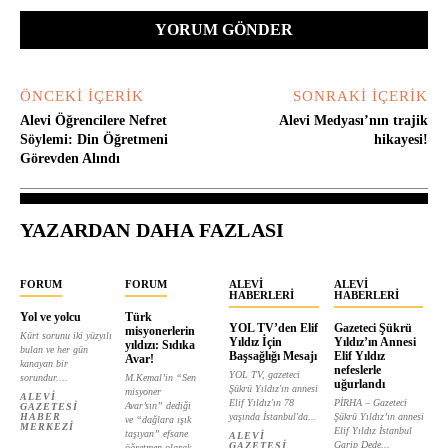
ÖNCEKI İÇERIK
SONRAKI İÇERIK
Alevi Öğrencilere Nefret
Alevi Medyası’nın trajik
Söylemi: Din Öğretmeni
hikayesi!
Görevden Alındı
YAZARDAN DAHA FAZLASI
FORUM
FORUM
ALEVI
ALEVI
HABERLERI
HABERLERI
Yol ve yolcu
Türk
YOL TV’den Elif
Gazeteci Şükrü
misyonerlerin
Kürt sorunu iki yüzyılı
Yıldız İçin
Yıldız’ın Annesi
yıldızı: Sıdıka
bulan ve her gün
Başsağlığı Mesajı
Elif Yıldız
Avar!
kanayan bir
nefeslerle
YOL TV, gazeteci
sorundur....
M.Kemal’in “Sen
uğurlandı
Şükrü Yıldız'ın annesi
misyoner
ALEVI
Elif Yıldız'ın 78
PİRHA – Gazeteci
Avar’sın” dediği
GAZETESI
HABER
yaşında İstanbul'da...
Şükrü Yıldız’ın annesi
ve “dağlara ışık
MERKEZI
Elif Yıldız İstanbul
taşıyan” efsane
ALEVI
Garip Dede...
GAZETESI
öğretmen olarak