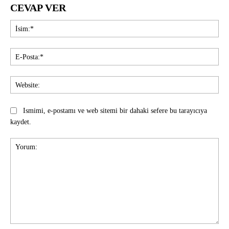
CEVAP VER
İsi
E-
Pos
Web
Ismimi, e-postamı ve web sitemi bir dahaki sefere bu tarayıcıya
kaydet.
Yorum: