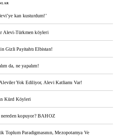
NLAR
levi’ye kan kusturdum!’
r Alevi-Türkmen köyleri
in Gizli Payitahtı Elbistan!
lım da, ne yapalım!
Aleviler Yok Ediliyor, Alevi Katliamı Var!
ın Kürd Köyleri
na nereden kopuyor? BAHOZ
ik Toplum Paradigmasının, Mezopotamya Ve