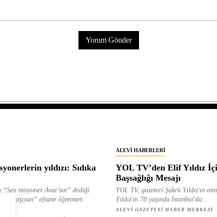
ALEVI HABERLERI
yonerlerin yıldızı: Sıdıka
YOL TV’den Elif Yıldız İç
Başsağlığı Mesajı
 “Sen misyoner Avar’sın” dediği
YOL TV, gazeteci Şükrü Yıldız'ın ann
 ışık taşıyan” efsane öğretmen
Yıldız'ın 78 yaşında İstanbul'da...
ılan...
ALEVI GAZETESI HABER MERKEZI