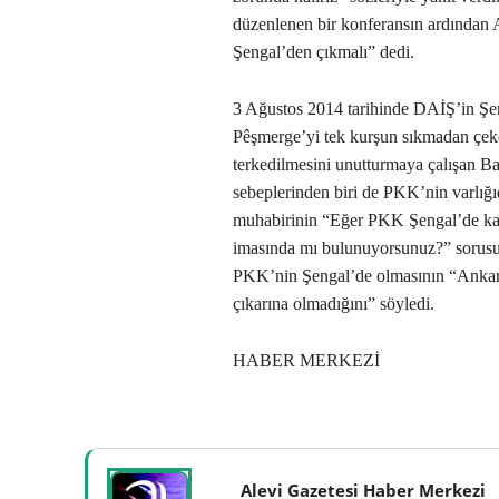
düzenlenen bir konferansın ardından
Şengal’den çıkmalı” dedi.
3 Ağustos 2014 tarihinde DAİŞ’in Şeng
Pêşmerge’yi tek kurşun sıkmadan çeker
terkedilmesini unutturmaya çalışan Ba
sebeplerinden biri de PKK’nin varlığı
muhabirinin “Eğer PKK Şengal’de kal
imasında mı bulunuyorsunuz?” sorusun
PKK’nin Şengal’de olmasının “Ankara
çıkarına olmadığını” söyledi.
HABER MERKEZİ
Alevi Gazetesi Haber Merkezi