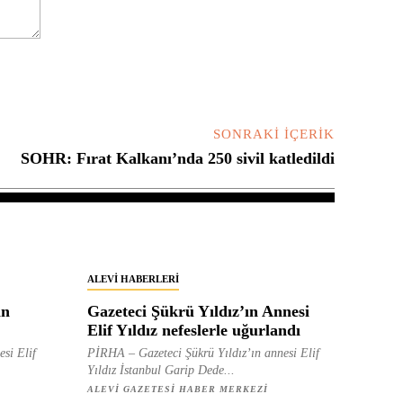
SONRAKI İÇERIK
SOHR: Fırat Kalkanı’nda 250 sivil katledildi
ALEVI HABERLERI
in
Gazeteci Şükrü Yıldız’ın Annesi
Elif Yıldız nefeslerle uğurlandı
esi Elif
PİRHA – Gazeteci Şükrü Yıldız’ın annesi Elif
Yıldız İstanbul Garip Dede...
ALEVI GAZETESI HABER MERKEZI