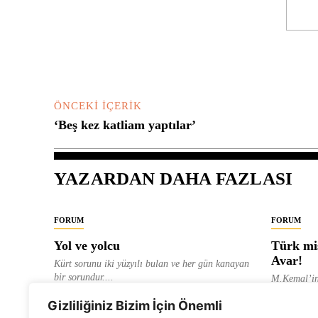
Yorum:
ÖNCEKI İÇERIK
‘Beş kez katliam yaptılar’
YAZARDAN DAHA FAZLASI
FORUM
FORUM
Yol ve yolcu
Türk mis
Avar!
Kürt sorunu iki yüzyılı bulan ve her gün kanayan
bir sorundur....
M.Kemal’in
ve “dağlara
ALEVI GAZETESI HABER MERKEZI
Gizliliğiniz Bizim İçin Önemli
olarak tanıt