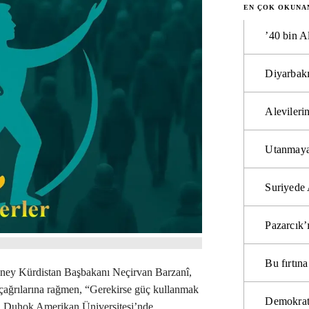
EN ÇOK OKUNA
’40 bin A
Diyarbakı
Alevilerin
Utanmaya
Suriyede 
Pazarcık’
Bu fırtı
 Güney Kürdistan Başbakanı Neçirvan Barzanî,
 çağrılarına rağmen, “Gerekirse güç kullanmak
Demokrat
di. Duhok Amerikan Üniversitesi’nde