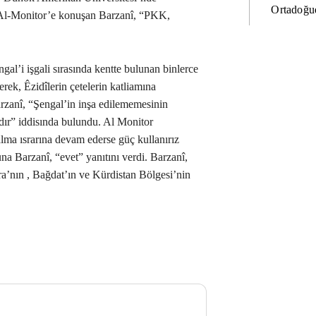
Ortadoğud
 Al-Monitor’e konuşan Barzanî, “PKK,
al’i işgali sırasında kentte bulunan binlerce
ek, Êzidîlerin çetelerin katliamına
rzanî, “Şengal’in inşa edilememesinin
dır” iddisında bulundu. Al Monitor
ma ısrarına devam ederse güç kullanırız
a Barzanî, “evet” yanıtını verdi. Barzanî,
’nın , Bağdat’ın ve Kürdistan Bölgesi’nin