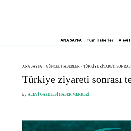
ANA SAYFA
Tüm Haberler
Alevi 
ANA SAYFA
GÜNCEL HABERLER
TÜRKIYE ZIYARETI SONRASI
Türkiye ziyareti sonrası t
By
ALEVI GAZETESI HABER MERKEZI