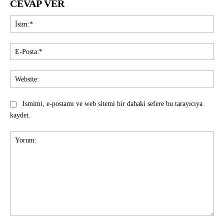
CEVAP VER
İsi
E-
Pos
Web
Ismimi, e-postamı ve web sitemi bir dahaki sefere bu tarayıcıya
kaydet.
Yorum: