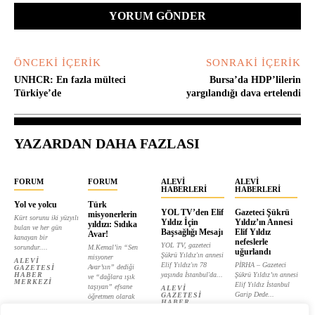
ÖNCEKI İÇERIK
SONRAKI İÇERIK
UNHCR: En fazla mülteci
Bursa’da HDP’lilerin
Türkiye’de
yargılandığı dava ertelendi
YAZARDAN DAHA FAZLASI
FORUM
FORUM
ALEVI
ALEVI
HABERLERI
HABERLERI
Yol ve yolcu
Türk
YOL TV’den Elif
Gazeteci Şükrü
misyonerlerin
Kürt sorunu iki yüzyılı
Yıldız İçin
Yıldız’ın Annesi
yıldızı: Sıdıka
bulan ve her gün
Başsağlığı Mesajı
Elif Yıldız
Avar!
kanayan bir
nefeslerle
YOL TV, gazeteci
sorundur....
M.Kemal’in “Sen
uğurlandı
Şükrü Yıldız'ın annesi
misyoner
ALEVI
Elif Yıldız'ın 78
PİRHA – Gazeteci
Avar’sın” dediği
GAZETESI
HABER
yaşında İstanbul'da...
Şükrü Yıldız’ın annesi
ve “dağlara ışık
MERKEZI
Elif Yıldız İstanbul
taşıyan” efsane
ALEVI
Garip Dede...
GAZETESI
öğretmen olarak
HABER
tanıtılan...
ALEVI
MERKEZI
GAZETESI