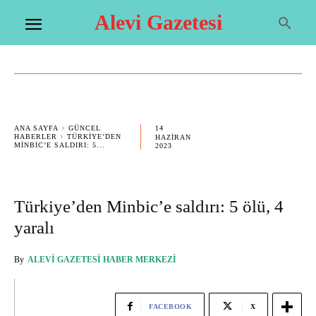
Alevi Gazetesi
14
ANA SAYFA
GÜNCEL
HABERLER
TÜRKIYE’DEN
HAZIRAN
MINBIC’E SALDIRI: 5...
2023
Türkiye’den Minbic’e saldırı: 5 ölü, 4
yaralı
By
ALEVI GAZETESI HABER MERKEZI
FACEBOOK
X