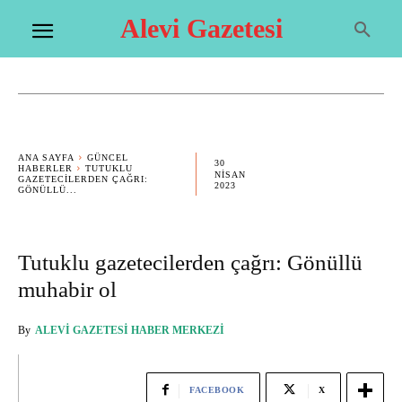
Alevi Gazetesi
ANA SAYFA
GÜNCEL
30
HABERLER
TUTUKLU
NISAN
GAZETECILERDEN ÇAĞRI:
2023
GÖNÜLLÜ...
Tutuklu gazetecilerden çağrı: Gönüllü
muhabir ol
By
ALEVI GAZETESI HABER MERKEZI
FACEBOOK
X