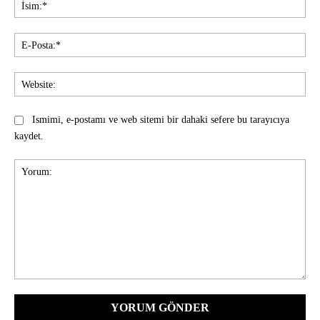
İsi
E-
Pos
Web
Ismimi, e-postamı ve web sitemi bir dahaki sefere bu tarayıcıya
kaydet.
Yorum: