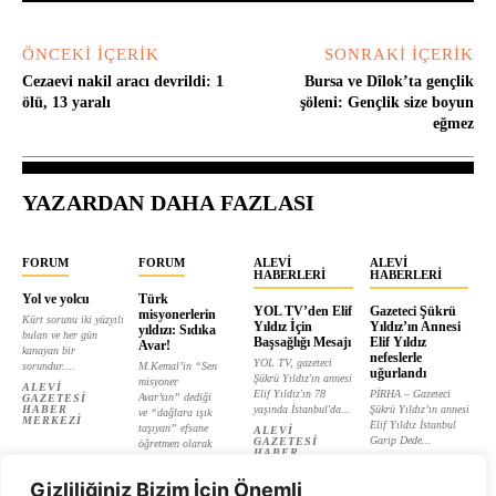
ÖNCEKI İÇERIK
SONRAKI İÇERIK
Cezaevi nakil aracı devrildi: 1
Bursa ve Dîlok’ta gençlik
ölü, 13 yaralı
şöleni: Gençlik size boyun
eğmez
YAZARDAN DAHA FAZLASI
FORUM
FORUM
ALEVI
ALEVI
HABERLERI
HABERLERI
Yol ve yolcu
Türk
YOL TV’den Elif
Gazeteci Şükrü
misyonerlerin
Kürt sorunu iki yüzyılı
Yıldız İçin
Yıldız’ın Annesi
yıldızı: Sıdıka
bulan ve her gün
Başsağlığı Mesajı
Elif Yıldız
Avar!
kanayan bir
nefeslerle
YOL TV, gazeteci
sorundur....
M.Kemal’in “Sen
uğurlandı
Şükrü Yıldız'ın annesi
misyoner
ALEVI
Elif Yıldız'ın 78
PİRHA – Gazeteci
Avar’sın” dediği
GAZETESI
HABER
yaşında İstanbul'da...
Şükrü Yıldız’ın annesi
ve “dağlara ışık
MERKEZI
Elif Yıldız İstanbul
taşıyan” efsane
ALEVI
Garip Dede...
GAZETESI
öğretmen olarak
HABER
tanıtılan...
ALEVI
MERKEZI
GAZETESI
ALEVI
HABER
Gizliliğiniz Bizim İçin Önemli
GAZETESI
MERKEZI