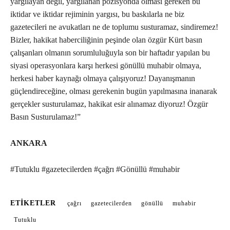
yargılayan değil, yargılanan pozisyonda olması gereken bu
iktidar ve iktidar rejiminin yargısı, bu baskılarla ne biz
gazetecileri ne avukatları ne de toplumu susturamaz, sindiremez!
Bizler, hakikat haberciliğinin peşinde olan özgür Kürt basın
çalışanları olmanın sorumluluğuyla son bir haftadır yapılan bu
siyasi operasyonlara karşı herkesi gönüllü muhabir olmaya,
herkesi haber kaynağı olmaya çalışıyoruz! Dayanışmanın
güçlendireceğine, olması gerekenin bugün yapılmasına inanarak
gerçekler susturulamaz, hakikat esir alınamaz diyoruz! Özgür
Basın Susturulamaz!”
ANKARA
#Tutuklu #gazetecilerden #çağrı #Gönüllü #muhabir
ETIKETLER
çağrı
gazetecilerden
gönüllü
muhabir
Tutuklu