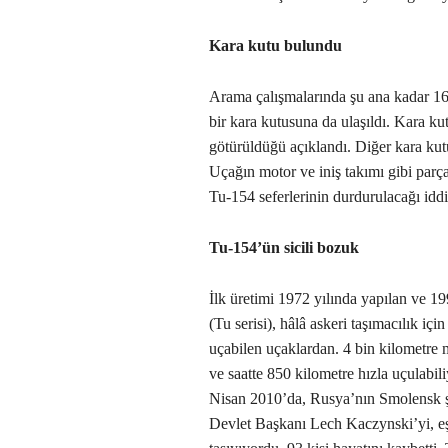
Kara kutu bulundu
Arama çalışmalarında şu ana kadar 16 
bir kara kutusuna da ulaşıldı. Kara 
götürüldüğü açıklandı. Diğer kara kutun
Uçağın motor ve iniş takımı gibi par
Tu-154 seferlerinin durdurulacağı iddia
Tu-154’ün sicili bozuk
İlk üretimi 1972 yılında yapılan ve 19
(Tu serisi), hâlâ askeri taşımacılık içi
uçabilen uçaklardan. 4 bin kilometre m
ve saatte 850 kilometre hızla uçulabili
Nisan 2010’da, Rusya’nın Smolensk ş
Devlet Başkanı Lech Kaczynski’yi, eş