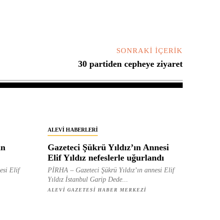
SONRAKI İÇERIK
30 partiden cepheye ziyaret
ALEVI HABERLERI
in
Gazeteci Şükrü Yıldız’ın Annesi
Elif Yıldız nefeslerle uğurlandı
esi Elif
PİRHA – Gazeteci Şükrü Yıldız’ın annesi Elif
Yıldız İstanbul Garip Dede...
ALEVI GAZETESI HABER MERKEZI