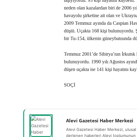
taşıyıyordu. 93 kişi hayatını kaybett
neden olan kazalardan biri de 2006 yı
havayolu şirketine ait olan ve Ukrayna
2009 Temmuz ayında da Caspian Havay
düştü. Uçakta 168 kişi bulunuyordu. Ş
bir Tu-154, ülkenin güneybatısında dü
Temmuz 2001’de Sibirya’nın İrkutsk 
bulunuyordu. 1990 yılı Ağustos ayınd
düşen uçakta ise 141 kişi hayatını kayb
SOÇİ
Alevi Gazetesi Haber Merkezi
Alevi Gazetesi Haber Merkezi, ulusal 
derlenen haberleri Alevi toplumunun b