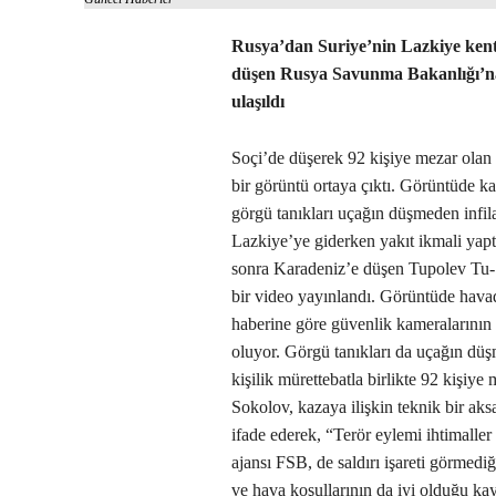
Rusya’dan Suriye’nin Lazkiye kent
düşen Rusya Savunma Bakanlığı’na
ulaşıldı
Soçi’de düşerek 92 kişiye mezar olan
bir görüntü ortaya çıktı. Görüntüde k
görgü tanıkları uçağın düşmeden infil
Lazkiye’ye giderken yakıt ikmali yapt
sonra Karadeniz’e düşen Tupolev Tu-1
bir video yayınlandı. Görüntüde hava
haberine göre güvenlik kameralarının
oluyor. Görgü tanıkları da uçağın düş
kişilik mürettebatla birlikte 92 kişi
Sokolov, kazaya ilişkin teknik bir aks
ifade ederek, “Terör eylemi ihtimaller
ajansı FSB, de saldırı işareti görmediğ
ve hava koşullarının da iyi olduğu kay