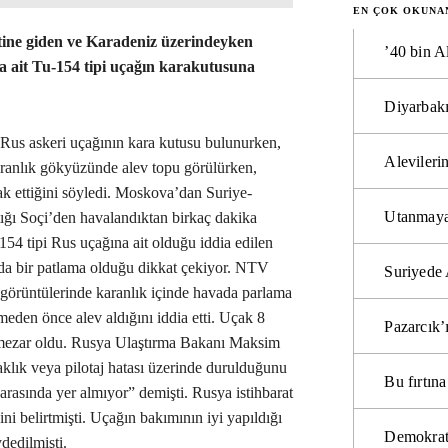
EN ÇOK OKUNA
ine giden ve Karadeniz üzerindeyken
’40 bin A
 ait Tu-154 tipi uçağın karakutusuna
Diyarbakı
 Rus askeri uçağının kara kutusu bulunurken,
Alevilerin
aranlık gökyüzünde alev topu görülürken,
ak ettiğini söyledi. Moskova’dan Suriye-
Utanmaya
ığı Soçi’den havalandıktan birkaç dakika
54 tipi Rus uçağına ait olduğu iddia edilen
da bir patlama olduğu dikkat çekiyor. NTV
Suriyede 
 görüntülerinde karanlık içinde havada parlama
meden önce alev aldığını iddia etti. Uçak 8
Pazarcık’
ye mezar oldu. Rusya Ulaştırma Bakanı Maksim
aklık veya pilotaj hatası üzerinde durulduğunu
Bu fırtı
 arasında yer almıyor” demişti. Rusya istihbarat
ini belirtmişti. Uçağın bakımının iyi yapıldığı
Demokrat
dedilmişti.