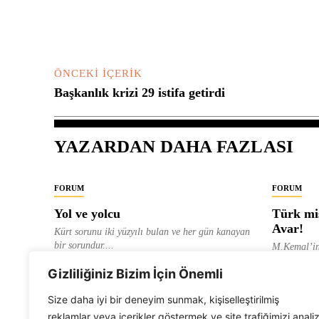
Yorum:
ÖNCEKI İÇERIK
Başkanlık krizi 29 istifa getirdi
YAZARDAN DAHA FAZLASI
FORUM
FORUM
Yol ve yolcu
Türk mis
Avar!
Kürt sorunu iki yüzyılı bulan ve her gün kanayan
bir sorundur....
M.Kemal’in
ve “dağlara
ALEVI GAZETESI HABER MERKEZI
Gizliliğiniz Bizim İçin Önemli
olarak tanıt
ALEVI GAZ
Size daha iyi bir deneyim sunmak, kişiselleştirilmiş
reklamlar veya içerikler göstermek ve site trafiğimizi anali