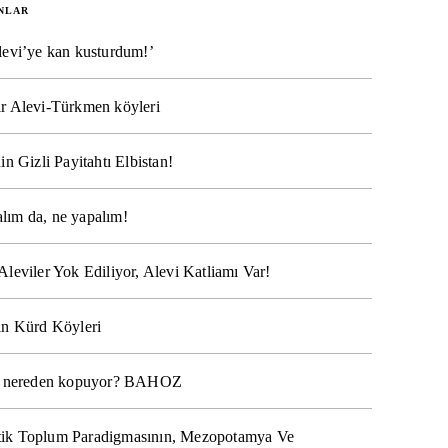
NLAR
levi’ye kan kusturdum!’
r Alevi-Türkmen köyleri
in Gizli Payitahtı Elbistan!
lım da, ne yapalım!
Aleviler Yok Ediliyor, Alevi Katliamı Var!
ın Kürd Köyleri
na nereden kopuyor? BAHOZ
ik Toplum Paradigmasının, Mezopotamya Ve