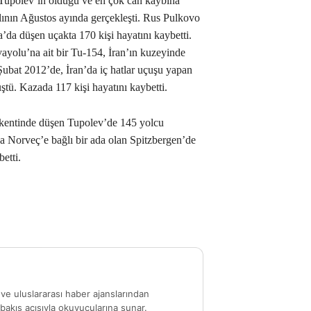
i. Tupolev’in olduğu ve en çok can kaybına
lının Ağustos ayında gerçekleşti. Rus Pulkovo
’da düşen uçakta 170 kişi hayatını kaybetti.
olu’na ait bir Tu-154, İran’ın kuzeyinde
ubat 2012’de, İran’da iç hatlar uçuşu yapan
ştü. Kazada 117 kişi hayatını kaybetti.
kentinde düşen Tupolev’de 145 yolcu
a Norveç’e bağlı bir ada olan Spitzbergen’de
etti.
ve uluslararası haber ajanslarından
akış açısıyla okuyucularına sunar.