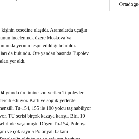
Ortadoğud
kişinin cesedine ulaşıldı. Aramalarda uçağın
kutunun incelenmek üzere Moskova’ya
un da yerinin tespit edildiği belirtildi.
çaları da bulundu. Öte yandan basında Tupolev
ları yer aldı.
94 yılında üretimine son verilen Tupolevler
n tercih ediliyor. Karlı ve soğuk yerlerde
enzilli Tu-154, 155 ile 180 yolcu taşınabiliyor
yor. TU serisi birçok kazaya karıştı. Biri, 10
ehrinde yaşanmıştı. Düşen Tu-154, Polonya
ini ve çok sayıda Polonyalı bakanı