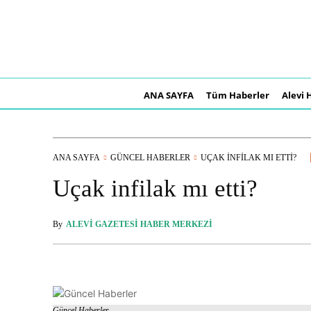
ANA SAYFA
Tüm Haberler
Alevi 
ANA SAYFA
GÜNCEL HABERLER
UÇAK INFILAK MI ETTI?
Uçak infilak mı etti?
By
ALEVI GAZETESI HABER MERKEZI
Güncel Haberler