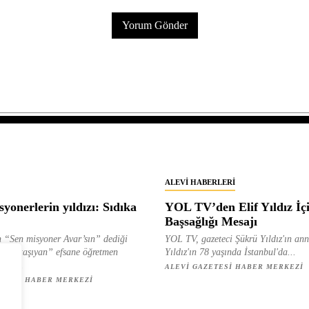
ALEVI HABERLERI
yonerlerin yıldızı: Sıdıka
YOL TV’den Elif Yıldız İç
Başsağlığı Mesajı
 “Sen misyoner Avar’sın” dediği
YOL TV, gazeteci Şükrü Yıldız'ın ann
 ışık taşıyan” efsane öğretmen
Yıldız'ın 78 yaşında İstanbul'da...
ılan...
ALEVI GAZETESI HABER MERKEZI
ETESI HABER MERKEZI
z