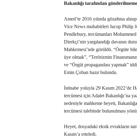
Bakanlığı tarafından gönderilmemes
Amed’te 2016 yılında gözaltına alınıp,
Vice News muhabirleri Jacop Philip J
Pendlebury, tercümanları Mohammed İ
Direkçi’nin yargılandığı davanın dur
Mahkemesi’nde görüldü. “Örgüte bile
üye olmak”, “Terörizmin Finansmanı
ve “Örgüt propagandası yapmak” iddi
Emin Çoban hazır bulundu.
İstinabe yoluyla 29 Kasım 2022’de Ha
tercümesi için Adalet Bakanlığı’na ya
nedeniyle mahkeme heyeti, Bakanlığa t
tercümesi talebinde bulunulması yönün
Heyet, dosyadaki eksik evrakların t
Kasım’a erteledi.