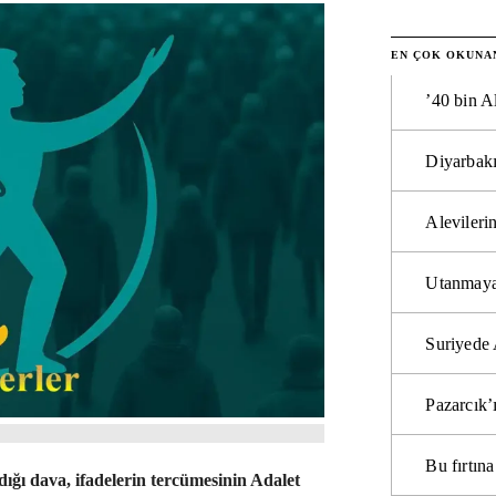
EN ÇOK OKUNA
’40 bin A
Diyarbakı
Alevilerin
Utanmaya
Suriyede 
Pazarcık’
Bu fırtı
ığı dava, ifadelerin tercümesinin Adalet