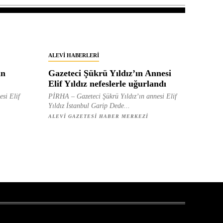
ALEVI HABERLERI
in
Gazeteci Şükrü Yıldız’ın Annesi
Elif Yıldız nefeslerle uğurlandı
esi Elif
PİRHA – Gazeteci Şükrü Yıldız’ın annesi Elif
Yıldız İstanbul Garip Dede...
ALEVI GAZETESI HABER MERKEZI