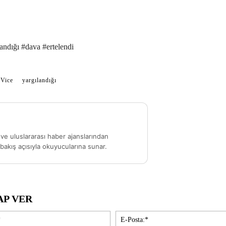
andığı #dava #ertelendi
Vice
yargılandığı
ve uluslararası haber ajanslarından
akış açısıyla okuyucularına sunar.
AP VER
İsim:*