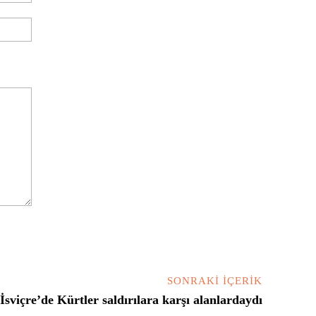
Posta:*
Website:
SONRAKI İÇERIK
İsviçre’de Kürtler saldırılara karşı alanlardaydı