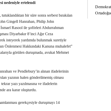
i nedeniyle ertelendi
Demokrat
Ortadoğud
 tutuklandıktan bir süre sonra serbest bırakılan
ohn Gingell Hanrahan, Philip John
smael Rasool ile şoförleri Abdurrahman
uşması Diyarbakır 8’inci Ağır Ceza
rek isteyerek yardımda bulunmak suretiyle
nın Önlenmesi Hakkındaki Kanuna muhalefet”
alarıyla görülen duruşmada, avukat Mehmet
nrahan ve Pendlebury’in alınan ifadelerinin
zılan yazının halen gönderilmemiş olması
ekrar yazı yazılmasına ve ifadelerin
de ara karar oluşturdu.
amamlanması gerekçesiyle duruşmayı 14