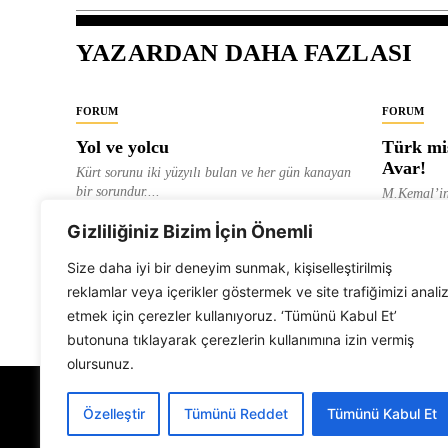
YAZARDAN DAHA FAZLASI
FORUM
FORUM
Yol ve yolcu
Türk mis
Avar!
Kürt sorunu iki yüzyılı bulan ve her gün kanayan
bir sorundur....
M.Kemal’in
ve “dağlara
ALEVI GAZETESI HABER MERKEZI
Gizliliğiniz Bizim İçin Önemli
olarak tanıt
ALEVI GAZ
Size daha iyi bir deneyim sunmak, kişiselleştirilmiş
reklamlar veya içerikler göstermek ve site trafiğimizi anali
etmek için çerezler kullanıyoruz. ‘Tümünü Kabul Et’
butonuna tıklayarak çerezlerin kullanımına izin vermiş
olursunuz.
Özelleştir
Tümünü Reddet
Tümünü Kabul Et