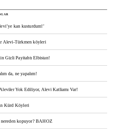
NLAR
levi’ye kan kusturdum!’
r Alevi-Türkmen köyleri
in Gizli Payitahtı Elbistan!
lım da, ne yapalım!
Aleviler Yok Ediliyor, Alevi Katliamı Var!
ın Kürd Köyleri
na nereden kopuyor? BAHOZ