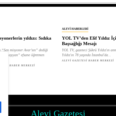
ALEVI HABERLERI
yonerlerin yıldızı: Sıdıka
YOL TV’den Elif Yıldız İç
Başsağlığı Mesajı
 “Sen misyoner Avar’sın” dediği
YOL TV, gazeteci Şükrü Yıldız'ın ann
 ışık taşıyan” efsane öğretmen
Yıldız'ın 78 yaşında İstanbul'da...
ılan...
ALEVI GAZETESI HABER MERKEZI
ETESI HABER MERKEZI
z
Alevi Gazetesi