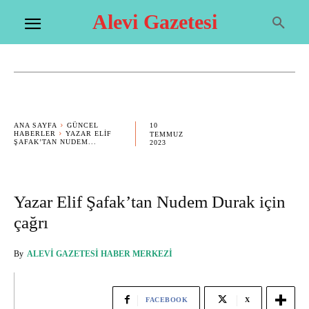
Alevi Gazetesi
10
ANA SAYFA
GÜNCEL
HABERLER
YAZAR ELIF
TEMMUZ
ŞAFAK’TAN NUDEM...
2023
Yazar Elif Şafak’tan Nudem Durak için
çağrı
By
ALEVI GAZETESI HABER MERKEZI
FACEBOOK
X