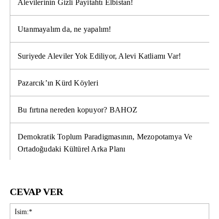
Alevilerinin Gizli Payitahtı Elbistan!
Utanmayalım da, ne yapalım!
Suriyede Aleviler Yok Ediliyor, Alevi Katliamı Var!
Pazarcık’ın Kürd Köyleri
Bu fırtına nereden kopuyor? BAHOZ
Demokratik Toplum Paradigmasının, Mezopotamya Ve
Ortadoğudaki Kültürel Arka Planı
CEVAP VER
İsi