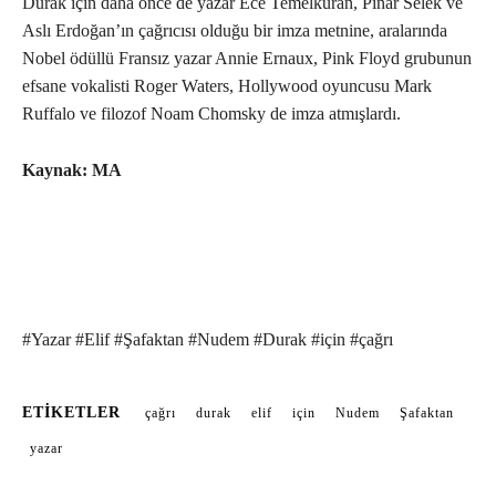
Durak için daha önce de yazar Ece Temelkuran, Pınar Selek ve
Aslı Erdoğan’ın çağrıcısı olduğu bir imza metnine, aralarında
Nobel ödüllü Fransız yazar Annie Ernaux, Pink Floyd grubunun
efsane vokalisti Roger Waters, Hollywood oyuncusu Mark
Ruffalo ve filozof Noam Chomsky de imza atmışlardı.
Kaynak: MA
#Yazar #Elif #Şafaktan #Nudem #Durak #için #çağrı
ETIKETLER
çağrı
durak
elif
için
Nudem
Şafaktan
yazar