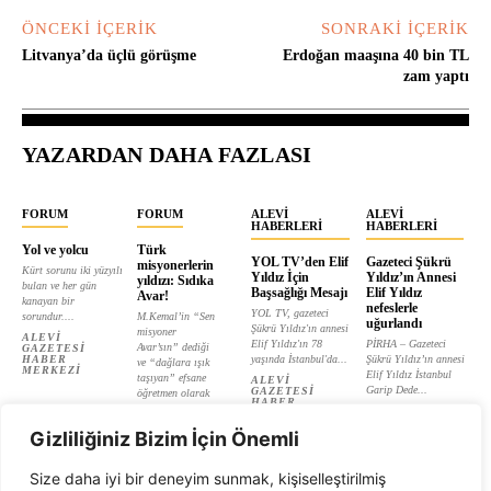
ÖNCEKI İÇERIK
SONRAKI İÇERIK
Litvanya’da üçlü görüşme
Erdoğan maaşına 40 bin TL
zam yaptı
YAZARDAN DAHA FAZLASI
FORUM
FORUM
ALEVI
ALEVI
HABERLERI
HABERLERI
Yol ve yolcu
Türk
YOL TV’den Elif
Gazeteci Şükrü
misyonerlerin
Kürt sorunu iki yüzyılı
Yıldız İçin
Yıldız’ın Annesi
yıldızı: Sıdıka
bulan ve her gün
Başsağlığı Mesajı
Elif Yıldız
Avar!
kanayan bir
nefeslerle
YOL TV, gazeteci
sorundur....
M.Kemal’in “Sen
uğurlandı
Şükrü Yıldız'ın annesi
misyoner
ALEVI
Elif Yıldız'ın 78
PİRHA – Gazeteci
Avar’sın” dediği
GAZETESI
HABER
yaşında İstanbul'da...
Şükrü Yıldız’ın annesi
ve “dağlara ışık
MERKEZI
Elif Yıldız İstanbul
taşıyan” efsane
ALEVI
Garip Dede...
GAZETESI
öğretmen olarak
HABER
tanıtılan...
ALEVI
MERKEZI
GAZETESI
ALEVI
HABER
Gizliliğiniz Bizim İçin Önemli
GAZETESI
MERKEZI
HABER
MERKEZI
Size daha iyi bir deneyim sunmak, kişiselleştirilmiş