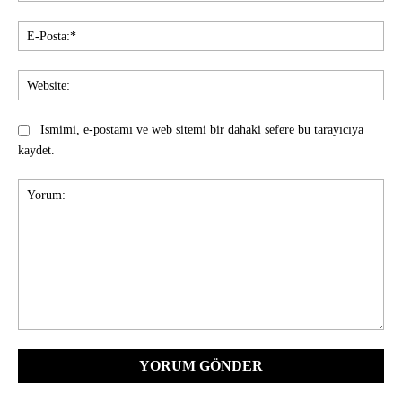
E-
Pos
Web
Ismimi, e-postamı ve web sitemi bir dahaki sefere bu tarayıcıya
kaydet.
Yorum: