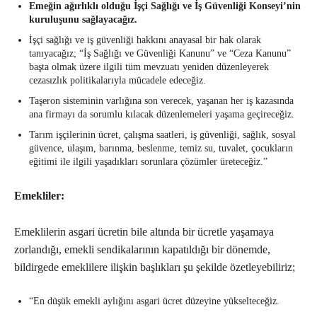
Emeğin ağırlıklı olduğu İşçi Sağlığı ve İş Güvenliği Konseyi’nin
kuruluşunu sağlayacağız.
İşçi sağlığı ve iş güvenliği hakkını anayasal bir hak olarak
tanıyacağız; “İş Sağlığı ve Güvenliği Kanunu” ve “Ceza Kanunu”
başta olmak üzere ilgili tüm mevzuatı yeniden düzenleyerek
cezasızlık politikalarıyla mücadele edeceğiz.
Taşeron sisteminin varlığına son verecek, yaşanan her iş kazasında
ana firmayı da sorumlu kılacak düzenlemeleri yaşama geçireceğiz.
Tarım işçilerinin ücret, çalışma saatleri, iş güvenliği, sağlık, sosyal
güvence, ulaşım, barınma, beslenme, temiz su, tuvalet, çocukların
eğitimi ile ilgili yaşadıkları sorunlara çözümler üreteceğiz.”
Emekliler:
Emeklilerin asgari ücretin bile altında bir ücretle yaşamaya
zorlandığı, emekli sendikalarının kapatıldığı bir dönemde,
bildirgede emeklilere ilişkin başlıkları şu şekilde özetleyebiliriz;
“En düşük emekli aylığını asgari ücret düzeyine yükselteceğiz.