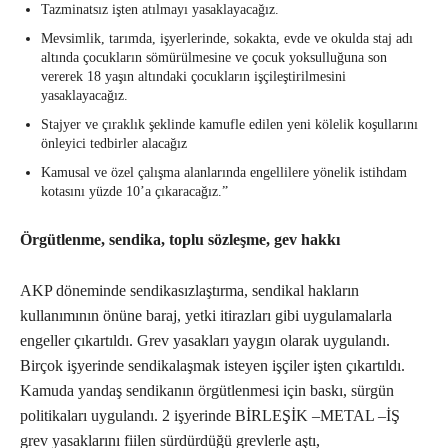
Tazminatsız işten atılmayı yasaklayacağız.
Mevsimlik, tarımda, işyerlerinde, sokakta, evde ve okulda staj adı
altında çocukların sömürülmesine ve çocuk yoksulluğuna son
vererek 18 yaşın altındaki çocukların işçileştirilmesini
yasaklayacağız.
Stajyer ve çıraklık şeklinde kamufle edilen yeni kölelik koşullarını
önleyici tedbirler alacağız
Kamusal ve özel çalışma alanlarında engellilere yönelik istihdam
kotasını yüzde 10’a çıkaracağız.”
Örgütlenme, sendika, toplu sözleşme, gev hakkı
AKP döneminde sendikasızlaştırma, sendikal hakların
kullanımının önüne baraj, yetki itirazları gibi uygulamalarla
engeller çıkartıldı. Grev yasakları yaygın olarak uygulandı.
Birçok işyerinde sendikalaşmak isteyen işçiler işten çıkartıldı.
Kamuda yandaş sendikanın örgütlenmesi için baskı, sürgün
politikaları uygulandı. 2 işyerinde BİRLEŞİK –METAL –İŞ
grev yasaklarını fiilen sürdürdüğü grevlerle aştı,