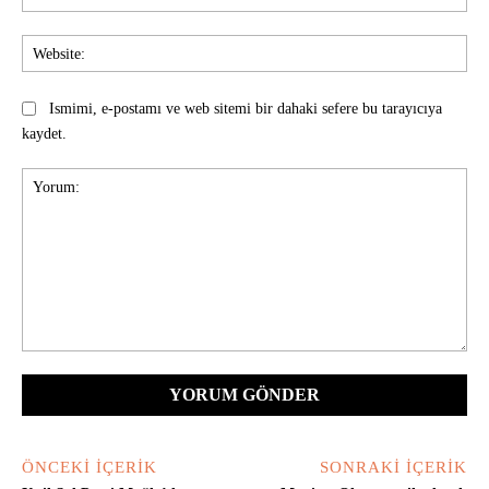
Pos
Web
Ismimi, e-postamı ve web sitemi bir dahaki sefere bu tarayıcıya
kaydet.
Yorum:
ÖNCEKI İÇERIK
SONRAKI İÇERIK