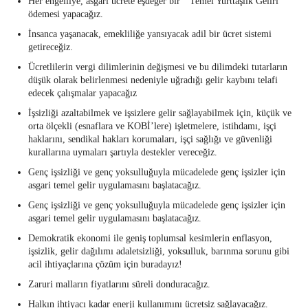
Her engelliye, asgari ücrete eşdeğer bir ‘’Temel Yurttaşlık Geliri’’
ödemesi yapacağız.
İnsanca yaşanacak, emekliliğe yansıyacak adil bir ücret sistemi
getireceğiz.
Ücretlilerin vergi dilimlerinin değişmesi ve bu dilimdeki tutarların
düşük olarak belirlenmesi nedeniyle uğradığı gelir kaybını telafi
edecek çalışmalar yapacağız
İşsizliği azaltabilmek ve işsizlere gelir sağlayabilmek için, küçük ve
orta ölçekli (esnaflara ve KOBİ’lere) işletmelere, istihdamı, işçi
haklarını, sendikal hakları korumaları, işçi sağlığı ve güvenliği
kurallarına uymaları şartıyla destekler vereceğiz.
Genç işsizliği ve genç yoksulluğuyla mücadelede genç işsizler için
asgari temel gelir uygulamasını başlatacağız.
Genç işsizliği ve genç yoksulluğuyla mücadelede genç işsizler için
asgari temel gelir uygulamasını başlatacağız.
Demokratik ekonomi ile geniş toplumsal kesimlerin enflasyon,
işsizlik, gelir dağılımı adaletsizliği, yoksulluk, barınma sorunu gibi
acil ihtiyaçlarına çözüm için buradayız!
Zaruri malların fiyatlarını süreli donduracağız.
Halkın ihtiyacı kadar enerji kullanımını ücretsiz sağlayacağız.