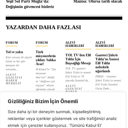
Yeşil Sol Parti Muğla’da:
Manisa: Olursa tarih olacak
Değişimin güvencesi bizleriz
YAZARDAN DAHA FAZLASI
FORUM
FORUM
ALEVI
ALEVI
HABERLERI
HABERLERI
Yol ve yolcu
Türk
YOL TV’den Elif
Gazeteci Şükrü
misyonerlerin
Kürt sorunu iki yüzyılı
Yıldız İçin
Yıldız’ın Annesi
yıldızı: Sıdıka
bulan ve her gün
Başsağlığı Mesajı
Elif Yıldız
Avar!
kanayan bir
nefeslerle
YOL TV, gazeteci
sorundur....
M.Kemal’in “Sen
uğurlandı
Şükrü Yıldız'ın annesi
misyoner
ALEVI
Elif Yıldız'ın 78
PİRHA – Gazeteci
Avar’sın” dediği
GAZETESI
HABER
yaşında İstanbul'da...
Şükrü Yıldız’ın annesi
ve “dağlara ışık
MERKEZI
Elif Yıldız İstanbul
taşıyan” efsane
ALEVI
Garip Dede...
GAZETESI
öğretmen olarak
HABER
tanıtılan...
ALEVI
MERKEZI
GAZETESI
ALEVI
HABER
Gizliliğiniz Bizim İçin Önemli
GAZETESI
MERKEZI
HABER
MERKEZI
Size daha iyi bir deneyim sunmak, kişiselleştirilmiş
reklamlar veya içerikler göstermek ve site trafiğimizi analiz
etmek için çerezler kullanıyoruz. ‘Tümünü Kabul Et’