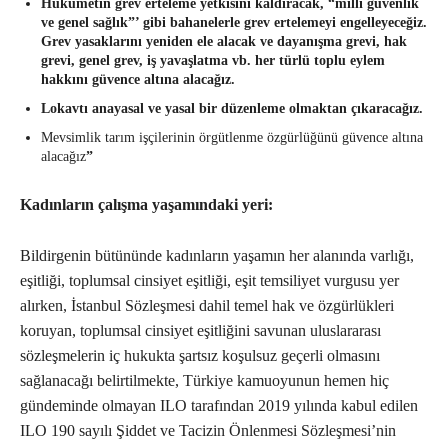
Hükümetin grev erteleme yetkisini kaldıracak, “milli güvenlik
ve genel sağlık”’ gibi bahanelerle grev ertelemeyi engelleyeceğiz.
Grev yasaklarını yeniden ele alacak ve dayanışma grevi, hak
grevi, genel grev, iş yavaşlatma vb. her türlü toplu eylem
hakkını güvence altına alacağız.
Lokavtı anayasal ve yasal bir düzenleme olmaktan çıkaracağız.
Mevsimlik tarım işçilerinin örgütlenme özgürlüğünü güvence altına
alacağız
”
Kadınların çalışma yaşamındaki yeri:
Bildirgenin bütününde kadınların yaşamın her alanında varlığı,
eşitliği, toplumsal cinsiyet eşitliği, eşit temsiliyet vurgusu yer
alırken, İstanbul Sözleşmesi dahil temel hak ve özgürlükleri
koruyan, toplumsal cinsiyet eşitliğini savunan uluslararası
sözleşmelerin iç hukukta şartsız koşulsuz geçerli olmasını
sağlanacağı belirtilmekte, Türkiye kamuoyunun hemen hiç
gündeminde olmayan ILO tarafından 2019 yılında kabul edilen
ILO 190 sayılı Şiddet ve Tacizin Önlenmesi Sözleşmesi’nin