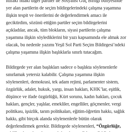
İttifakı’ndaki diğer partiler ile Sosyalist Güç Birliği bünyesinde
yer alan partilerin de seçim bildirgelerindeki çalışma yaşamına
ilişkin tespit ve önerilerini de değerlendirmek amacı ile
geciktirdim, sözünü ettiğim partiler seçim bildirgelerini
açıkladılar, ancak, tüm blokların, siyasi partilerin çalışma
yaşamına ilişkin söylediklerini bir yazı kapsamında ele almak zor
olacak, bu nedenle yazımı Yeşil Sol Parti Seçim Bildirgesi’ndeki
çalışma yaşamına ilişkin başlıklarla sınırlı tutacağım.
Bildirgede yer alan başlıkları sadece o başlıkta söylenenlerle
sınırlamak yetersiz kalabilir. Çalışma yaşamına ilişkin
söylenenleri, demokrasi, tek adam rejimi, parlamenter sistem,
özgürlük, adalet, hukuk, yargı, insan hakları, KHK’lar, eşitlik,
düşünce ve ifade özgürlüğü, Kürt sorunu, kadın hakları, çocuk
hakları, gençler, yaşlılar, emekliler, engelliler, göçmenler, vergi
politikası, işsizlik, tarım politikaları, eğitim-öğretim hakkı, sağlık
hakkı, gibi birçok alanda söylenenlerle bütün olarak
değerlendirmek gerekir. Bildirgede söylenenleri,
“Özgürlüğe,