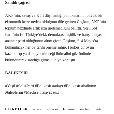
Sandık çağrısı
AKP’nin, savaş ve Kürt düşmanlığı politikalarının büyük bir
ekonomik krize neden olduğunu dile getiren Coşkun, AKP’nin
toplum nezdinde artık rıza üretemediğini belirtti. Yeşil Sol
Parti’nin ise Türkiye’deki, demokrasi, eşitlik ve barışın inşasında
anahtar parti olduğunun altını çizen Coşkun, “14 Mayıs’ta
kullanılacak her oy tarihi öneme sahip. Herkes bir oyun
kazandırıp ya da kaybettireceği ihtimalini göz önünde
bulundurarak sandığa gitmeli” diye konuştu.
BALIKESİR
#Yeşil #Sol #Parti #Balıkesir #adayı #Balıkesir #halkının
#taleplerini #Meclise #taşıyacağız
ETIKETLER
adayı
Balıkesir
halkının
meclise
parti