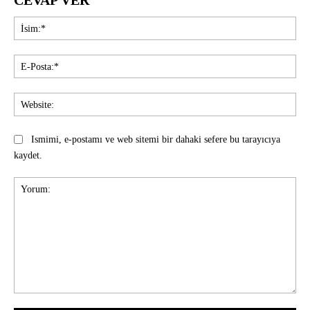
CEVAP VER
İsi
E-
Pos
Web
Ismimi, e-postamı ve web sitemi bir dahaki sefere bu tarayıcıya
kaydet.
Yorum: