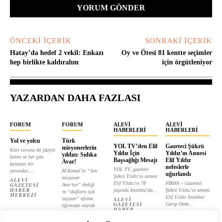
ÖNCEKI İÇERIK
SONRAKI İÇERIK
Hatay’da hedef 2 vekil: Enkazı
Oy ve Ötesi 81 kentte seçimler
hep birlikte kaldıralım
için örgütleniyor
YAZARDAN DAHA FAZLASI
FORUM
FORUM
ALEVI
ALEVI
HABERLERI
HABERLERI
Yol ve yolcu
Türk
YOL TV’den Elif
Gazeteci Şükrü
misyonerlerin
Kürt sorunu iki yüzyılı
Yıldız İçin
Yıldız’ın Annesi
yıldızı: Sıdıka
bulan ve her gün
Başsağlığı Mesajı
Elif Yıldız
Avar!
kanayan bir
nefeslerle
YOL TV, gazeteci
sorundur....
M.Kemal’in “Sen
uğurlandı
Şükrü Yıldız'ın annesi
misyoner
ALEVI
Elif Yıldız'ın 78
PİRHA – Gazeteci
Avar’sın” dediği
GAZETESI
HABER
yaşında İstanbul'da...
Şükrü Yıldız’ın annesi
ve “dağlara ışık
MERKEZI
Elif Yıldız İstanbul
taşıyan” efsane
ALEVI
Garip Dede...
GAZETESI
öğretmen olarak
HABER
tanıtılan...
ALEVI
MERKEZI
GAZETESI
ALEVI