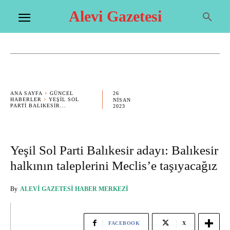
Alevi Gazetesi
26
ANA SAYFA
GÜNCEL
HABERLER
YEŞIL SOL
NISAN
PARTI BALIKESIR...
2023
Yeşil Sol Parti Balıkesir adayı: Balıkesir
halkının taleplerini Meclis’e taşıyacağız
By
ALEVI GAZETESI HABER MERKEZI
FACEBOOK
X